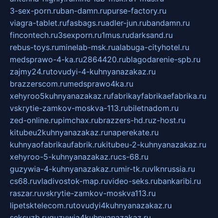
3-sex-porn.ru
ban-damn.ru
purse-factory.ru
viagra-tablet.ru
fasbags.ru
adler-jun.ru
bandamn.ru
fincontech.ru
3sexporn.ru
1mus.ru
darksand.ru
rebus-toys.ru
minelab-msk.ru
alabuga-cityhotel.ru
medsprawo-4-ka.ru
2864420.ru
blagodarenie-spb.ru
zajmy24.ru
tovudyi-4-kuhnyanazakaz.ru
brazzerscom.ru
medsprawo4ka.ru
xehyroo5kuhnyanazakaz.ru
fabrikayfabrikaefabrika.ru
vskrytie-zamkov-moskva-113.ru
biletnadom.ru
zed-online.ru
pimchax.ru
brazzers-hd.ru
z-host.ru
kitubeu2kuhnyanazakaz.ru
naperekate.ru
kuhnyaofabrikaufabrik.ru
kitubeu-2-kuhnyanazakaz.ru
xehyroo-5-kuhnyanazakaz.ru
cs-68.ru
guzywia-4-kuhnyanazakaz.ru
mir-tk.ru
vlknrussia.ru
cs68.ru
vladivostok-map.ru
video-seks.ru
bankaribi.ru
raszar.ru
vskrytie-zamkov-moskva113.ru
lipetsktelecom.ru
tovudyi4kuhnyanazakaz.ru
seksuzb.ru
guzywia4kuhnyanazakaz.ru