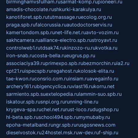
birminghamvsfulham.ru
sarmat-komp.ru
pioneeri.ru
amadis-chocolate.ru
shkurki-karakulya.ru
kanotiforet.spb.ru
tutmassage.ru
ecolog.org.ru
praga.spb.ru
falcorussia.ru
autodoctorservis.ru
kamertondom.spb.ru
net-life.net.ru
avto-vozim.ru
sakhcamera.ru
alliance-electro.spb.ru
stroyavt.ru
controlweb1.ru
tdsak74.ru
kinzozo-ru.ru
kvotka.ru
iron-snab.ru
costa-bella.ru
eugrus.pp.ru
associaciya39.ru
primexpo.spb.ru
bezmorchin.ru
ia2.ru
cpt21.ru
ispecspb.ru
regahost.ru
kolosok-elita.ru
tae-kwon.ru
consrio.com.ru
insiam.ru
avegainfo.ru
archery161.ru
bigencyclica.ru
vlast16.ru
korru.net
sarmiento.spb.su
extelopedia.ru
lammin-suo.spb.ru
iskatour.spb.ru
snpi.org.ru
running-line.ru
krygeva-spa.ru
chel.net.ru
rust-loco.ru
dugshop.ru
hl-beta.spb.ru
school494.spb.ru
mymubaby.ru
epoha-metalband.ru
ngr.spb.ru
rusgosnews.com
dieselvostok.ru
24hostel.msk.ru
w-dev.ru
f-ship.ru