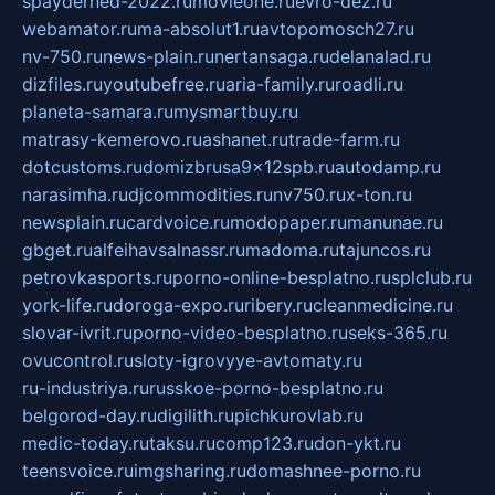
spayderhed-2022.ru
movieone.ru
evro-dez.ru
webamator.ru
ma-absolut1.ru
avtopomosch27.ru
nv-750.ru
news-plain.ru
nertansaga.ru
delanalad.ru
dizfiles.ru
youtubefree.ru
aria-family.ru
roadli.ru
planeta-samara.ru
mysmartbuy.ru
matrasy-kemerovo.ru
ashanet.ru
trade-farm.ru
dotcustoms.ru
domizbrusa9x12spb.ru
autodamp.ru
narasimha.ru
djcommodities.ru
nv750.ru
x-ton.ru
newsplain.ru
cardvoice.ru
modopaper.ru
manunae.ru
gbget.ru
alfeihavsalnassr.ru
madoma.ru
tajuncos.ru
petrovkasports.ru
porno-online-besplatno.ru
splclub.ru
york-life.ru
doroga-expo.ru
ribery.ru
cleanmedicine.ru
slovar-ivrit.ru
porno-video-besplatno.ru
seks-365.ru
ovucontrol.ru
sloty-igrovyye-avtomaty.ru
ru-industriya.ru
russkoe-porno-besplatno.ru
belgorod-day.ru
digilith.ru
pichkurovlab.ru
medic-today.ru
taksu.ru
comp123.ru
don-ykt.ru
teensvoice.ru
imgsharing.ru
domashnee-porno.ru