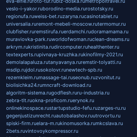
eva-elfie.ru
foto-tur.ru
biz-doska.ru
metropoltravel.ru
veslo-i-yakor.ru
borodino-media.ru
rostotsky.ru
regionufa.ru
weiss-bet.ru
zaryna.ru
casinotablet.ru
universalia.ru
remont-mebeli-moscow.ru
termomur.ru
clubfisher.ru
remstirufa.ru
erdamchi.ru
doramamama.ru
muraviovka-park.ru
worldofwoman.ru
clean-dreams.ru
arkrym.ru
kristinita.ru
dircomputer.ru
healthenter.ru
textexperts.ru
pivnaya-kruzhka.ru
kinofilmy-2021.ru
demolalapaluza.ru
tanyavanya.ru
remstir-tolyatti.ru
msdip.ru
jdol.ru
sokolovr.ru
newtech-spb.ru
rezemkleim.ru
massage-tai.ru
seonub.ru
zvonitut.ru
biolisichka24.ru
mncraft-download.ru
algoritm-sistema.ru
godflesh.ru
ru-industria.ru
zebra-tlt.ru
okna-proficom.ru
erynok.ru
onlinekinospace.ru
startupstudio-fefu.ru
zarges-ru.ru
gegenjustizunrecht.ru
autobalashov.ru
utrovortu.ru
spiski-firm.ru
elara-m.ru
kinomusorka.ru
mkcslava.ru
2bets.ru
vintovoykompressor.ru