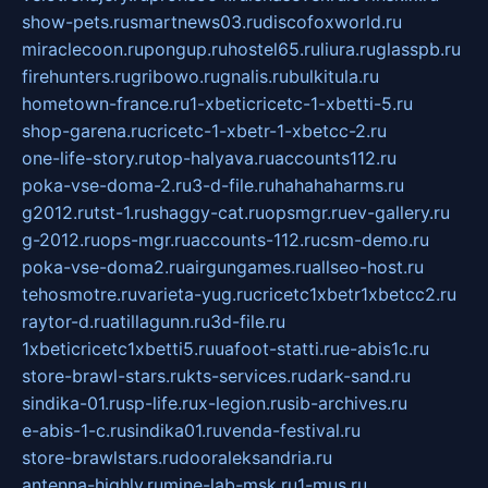
show-pets.ru
smartnews03.ru
discofoxworld.ru
miraclecoon.ru
pongup.ru
hostel65.ru
liura.ru
glasspb.ru
firehunters.ru
gribowo.ru
gnalis.ru
bulkitula.ru
hometown-france.ru
1-xbeticricetc-1-xbetti-5.ru
shop-garena.ru
cricetc-1-xbetr-1-xbetcc-2.ru
one-life-story.ru
top-halyava.ru
accounts112.ru
poka-vse-doma-2.ru
3-d-file.ru
hahahaharms.ru
g2012.ru
tst-1.ru
shaggy-cat.ru
opsmgr.ru
ev-gallery.ru
g-2012.ru
ops-mgr.ru
accounts-112.ru
csm-demo.ru
poka-vse-doma2.ru
airgungames.ru
allseo-host.ru
tehosmotre.ru
varieta-yug.ru
cricetc1xbetr1xbetcc2.ru
raytor-d.ru
atillagunn.ru
3d-file.ru
1xbeticricetc1xbetti5.ru
uafoot-statti.ru
e-abis1c.ru
store-brawl-stars.ru
kts-services.ru
dark-sand.ru
sindika-01.ru
sp-life.ru
x-legion.ru
sib-archives.ru
e-abis-1-c.ru
sindika01.ru
venda-festival.ru
store-brawlstars.ru
dooraleksandria.ru
antenna-highly.ru
mine-lab-msk.ru
1-mus.ru