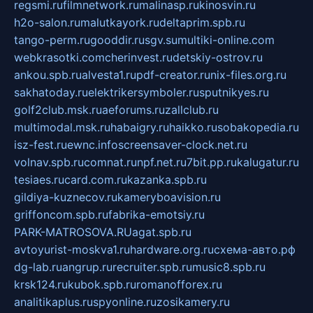
regsmi.ru
filmnetwork.ru
malinasp.ru
kinosvin.ru
h2o-salon.ru
malutkayork.ru
deltaprim.spb.ru
tango-perm.ru
gooddir.ru
sgv.su
multiki-online.com
webkrasotki.com
cherinvest.ru
detskiy-ostrov.ru
ankou.spb.ru
alvesta1.ru
pdf-creator.ru
nix-files.org.ru
sakhatoday.ru
elektrikersymboler.ru
sputnikyes.ru
golf2club.msk.ru
aeforums.ru
zallclub.ru
multimodal.msk.ru
habaigry.ru
haikko.ru
sobakopedia.ru
isz-fest.ru
ewnc.info
screensaver-clock.net.ru
volnav.spb.ru
comnat.ru
npf.net.ru
7bit.pp.ru
kalugatur.ru
tesiaes.ru
card.com.ru
kazanka.spb.ru
gildiya-kuznecov.ru
kameryboavision.ru
griffoncom.spb.ru
fabrika-emotsiy.ru
PARK-MATROSOVA.RU
agat.spb.ru
avtoyurist-moskva1.ru
hardware.org.ru
схема-авто.рф
dg-lab.ru
angrup.ru
recruiter.spb.ru
music8.spb.ru
krsk124.ru
kubok.spb.ru
romanofforex.ru
analitikaplus.ru
spyonline.ru
zosikamery.ru