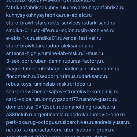
fabrikaofabrikaokuhny.ru
kuhnyaekuhnyaafabrika.ru
kuhnyaykuhnyayfabrika.ru
e-abis1c.ru
store-brawl-stars.ru
kts-services.ru
dark-sand.ru
sindika-01.ru
sp-life.ru
x-legion.ru
sib-archives.ru
e-abis-1-c.ru
sindika01.ru
venda-festival.ru
store-brawlstars.ru
dooraleksandria.ru
antenna-highly.ru
mine-lab-msk.ru
1-mus.ru
3-sex-porn.ru
ban-damn.ru
purse-factory.ru
viagra-tablet.ru
fasbags.ru
adler-jun.ru
bandamn.ru
fincontech.ru
3sexporn.ru
1mus.ru
darksand.ru
rebus-toys.ru
minelab-msk.ru
rtdco.ru
seo-prodvizhenie-sajtov-stroitelnyh-kompanij.ru
card-voice.ru
rulonnyygazon177.ru
snow-guard.ru
domizbrusa-9x12spb.ru
demaholding.ru
aalse.ru
a380club.ru
argentinamia.ru
perkoka.ru
movie-one.ru
perk-oka.ru
g-octopus.ru
sibarchives.ru
andreislyusar.ru
naruto-x.ru
pursefactory.ru
tor-lyubov-i-grom.ru