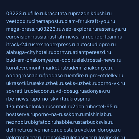
03223.ru
ufille.ru
krasotata.ru
prazdnikdushi.ru
veetbox.ru
cinemapost.ru
ciam-fr.ru
kraft-you.ru
mega-press.ru
03223.ru
web-explore.ru
rastenuya.ru
eurovision-russia.ru
strah-news.ru
freeride-team.ru
itrack-24.ru
sexshopexpress.ru
autostudiopro.ru
alabuga-cityhotel.ru
pornv.ru
atlantpereezd.ru
bud-em-znakomye.ru
a-cdc.ru
elektrostal-news.ru
korolevremont-market.ru
budem-znakomye.ru
oooagrosnab.ru
fpodaso.ru
emfire.ru
pro-otdelky.ru
ukrasotki.ru
seksuzbek.ru
seks-uzbek.ru
porno-vk.ru
sovratili.ru
olecoon.ru
vd-dosug.ru
adonyev.ru
rbc-news.ru
porno-skvirt.ru
krospr.ru
13autor-kolonka.ru
sormol.ru
2rich.ru
hostel-65.ru
hostserve.ru
porno-na-russkom.ru
mishinlab.ru
neznobi.ru
bigfatcc.ru
habble.ru
starbucksvia.ru
delfinet.ru
silvernano.ru
elestal.ru
vektor-doroga.ru
velotrenajery.ru
pronso54.ru
lenasever.ru
lovinskix.ru