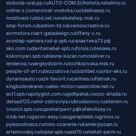
sloboda-ural.pp.ru
AUTO-COM.SU
hohota.net
alimy.ru
online-z.com
aromat-vostoka.ru
otdelkaexp.ru
mobilvest.ru
bbd.net.ru
mebelshop.msk.ru
smp-forum.ru
bastion-td.ru
kosmoscreative.ru
avrmotors.ru
art-galadesign.ru
tiffany-c.ru
ecostep-samara.ru
d-p.spb.ru
галактика73.рф
sko.com.ru
davitamebel-spb.ru
fotsis.ru
tesiaes.ru
kokoroyari.spb.ru
blesna-kazan.ru
mossilver.ru
lenderoq.ru
sergeydobrin.ru
tochkazvuka.msk.ru
people-of-art.ru
bezzubova.ru
clubtibet.ru
orior-aks.ru
dynamoauto.ru
szk-favorit.ru
carlines.ru
flatnsk.ru
kingbolenskaner.ru
alex-motor.ru
astroline.net.ru
act1.spb.ru
polyglot.com.ru
gidlipetsk.ru
ooo-driada.ru
detsad125.ru
mir-zdoroviya.ru
bruslanovo.ru
siterem.ru
council.spb.ru
лодкипатриот.рф
kafekolizey.ru
iclub.net.ru
gazon-easy.ru
sugarepilekb.ru
grinox.ru
pylesostineco.ru
msts-ozarenie.ru
kameryjooan.ru
artemovskij.ru
dopler.spb.ru
aid70.ru
metall-perm.ru