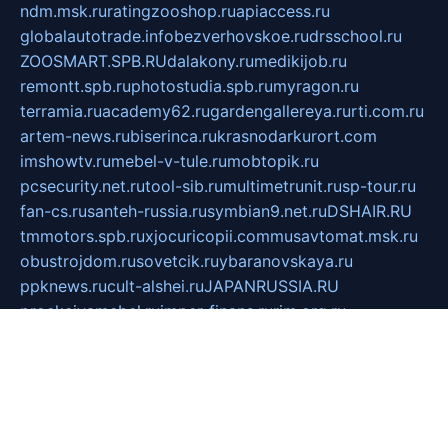
ndm.msk.ru
ratingzooshop.ru
apiaccess.ru
globalautotrade.info
bezverhovskoe.ru
drsschool.ru
ZOOSMART.SPB.RU
dalakony.ru
medikijob.ru
remontt.spb.ru
photostudia.spb.ru
myragon.ru
terramia.ru
academy62.ru
gardengallereya.ru
rti.com.ru
artem-news.ru
biserinca.ru
krasnodarkurort.com
imshowtv.ru
mebel-v-tule.ru
mobtopik.ru
pcsecurity.net.ru
tool-sib.ru
multimetrunit.ru
sp-tour.ru
fan-cs.ru
santeh-russia.ru
symbian9.net.ru
DSHAIR.RU
tmmotors.spb.ru
xjocuricopii.com
musavtomat.msk.ru
obustrojdom.ru
sovetcik.ru
ybaranovskaya.ru
ppknews.ru
cult-alshei.ru
JAPANRUSSIA.RU
proekciyamebel.ru
imper-finans.ru
rim.org.ru
glamourai.ru
brassminus.ru
zabor-pro.ru
ftn.pp.ru
dorogoe58.ru
laimengpacker.ru
kuzova-zapchasti.ru
sageerp.ru
taxodrom.ru
dsrazvitie.ru
hardcity.net.ru
ratinghomegames.ru
topservice25.ru
gubernyan.ru
gtglasslined.ru
ii4.ru
tssport.spb.ru
andorra24.com