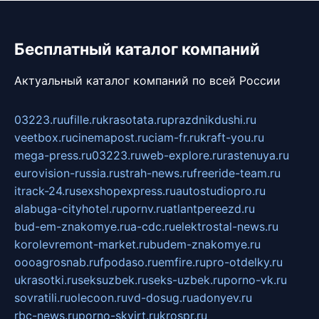
Бесплатный каталог компаний
Актуальный каталог компаний по всей России
03223.ru
ufille.ru
krasotata.ru
prazdnikdushi.ru
veetbox.ru
cinemapost.ru
ciam-fr.ru
kraft-you.ru
mega-press.ru
03223.ru
web-explore.ru
rastenuya.ru
eurovision-russia.ru
strah-news.ru
freeride-team.ru
itrack-24.ru
sexshopexpress.ru
autostudiopro.ru
alabuga-cityhotel.ru
pornv.ru
atlantpereezd.ru
bud-em-znakomye.ru
a-cdc.ru
elektrostal-news.ru
korolevremont-market.ru
budem-znakomye.ru
oooagrosnab.ru
fpodaso.ru
emfire.ru
pro-otdelky.ru
ukrasotki.ru
seksuzbek.ru
seks-uzbek.ru
porno-vk.ru
sovratili.ru
olecoon.ru
vd-dosug.ru
adonyev.ru
rbc-news.ru
porno-skvirt.ru
krospr.ru