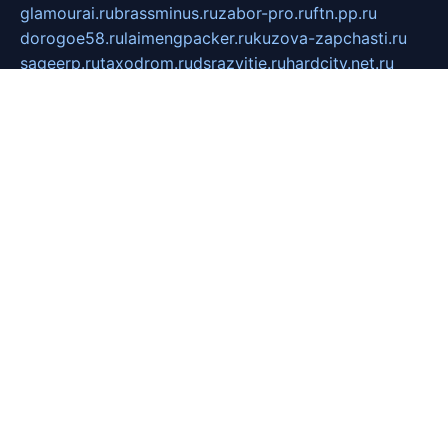
glamourai.ru
brassminus.ru
zabor-pro.ru
ftn.pp.ru
dorogoe58.ru
laimengpacker.ru
kuzova-zapchasti.ru
sageerp.ru
taxodrom.ru
dsrazvitie.ru
hardcity.net.ru
ratinghomegames.ru
topservice25.ru
gubernyan.ru
gtglasslined.ru
ii4.ru
tssport.spb.ru
andorra24.com
blackwallstreet.ru
oboimos.ru
optim-doors.com.ru
ikuch.ru
nycr.org.ru
npa21.ru
vremya-ch.spb.ru
desert000.ru
ivtorgi.ru
ifiori.ru
catalog-statei.ru
dcv.org.ru
spetsmaster174.ru
ipkameryhiseeu.ru
dum26.ru
ruspol.spb.ru
fr-opendp.ru
kam-solnyshko.ru
cheyenne-arapaho.ru
sevzapmetal.spb.ru
ted-lapidus.spb.ru
parasite-eliminator.ru
sigma-complete.ru
modernworld.ru
dama-moda.ru
eholot-group.ru
sk-nvkz.ru
DRONGOLD.RU
democratia2.ru
i-farmer.ru
mass-sport.org
jablonex.spb.ru
bookmess.ru
linkword.ru
refineua.com.ru
cs-spec.net.ru
altay-mebel.ru
DNK-THEATRE.RU
mechaniks.spb.ru
ipcamtechage.ru