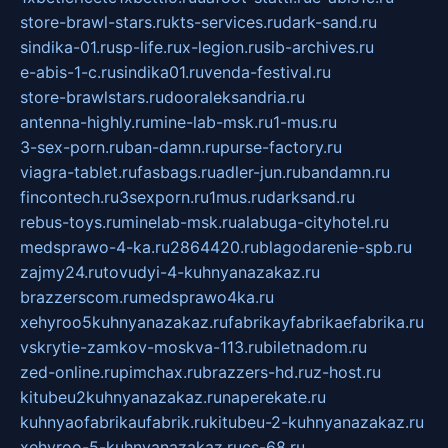
store-brawl-stars.ru
kts-services.ru
dark-sand.ru
sindika-01.ru
sp-life.ru
x-legion.ru
sib-archives.ru
e-abis-1-c.ru
sindika01.ru
venda-festival.ru
store-brawlstars.ru
dooraleksandria.ru
antenna-highly.ru
mine-lab-msk.ru
1-mus.ru
3-sex-porn.ru
ban-damn.ru
purse-factory.ru
viagra-tablet.ru
fasbags.ru
adler-jun.ru
bandamn.ru
fincontech.ru
3sexporn.ru
1mus.ru
darksand.ru
rebus-toys.ru
minelab-msk.ru
alabuga-cityhotel.ru
medsprawo-4-ka.ru
2864420.ru
blagodarenie-spb.ru
zajmy24.ru
tovudyi-4-kuhnyanazakaz.ru
brazzerscom.ru
medsprawo4ka.ru
xehyroo5kuhnyanazakaz.ru
fabrikayfabrikaefabrika.ru
vskrytie-zamkov-moskva-113.ru
biletnadom.ru
zed-online.ru
pimchax.ru
brazzers-hd.ru
z-host.ru
kitubeu2kuhnyanazakaz.ru
naperekate.ru
kuhnyaofabrikaufabrik.ru
kitubeu-2-kuhnyanazakaz.ru
xehyroo-5-kuhnyanazakaz.ru
cs-68.ru