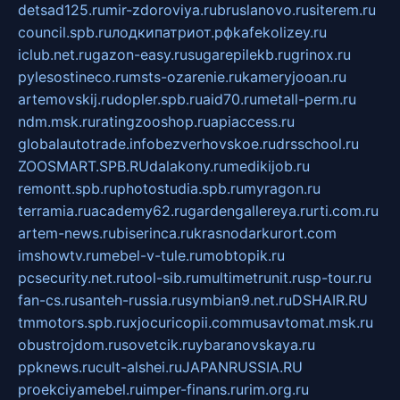
detsad125.ru
mir-zdoroviya.ru
bruslanovo.ru
siterem.ru
council.spb.ru
лодкипатриот.рф
kafekolizey.ru
iclub.net.ru
gazon-easy.ru
sugarepilekb.ru
grinox.ru
pylesostineco.ru
msts-ozarenie.ru
kameryjooan.ru
artemovskij.ru
dopler.spb.ru
aid70.ru
metall-perm.ru
ndm.msk.ru
ratingzooshop.ru
apiaccess.ru
globalautotrade.info
bezverhovskoe.ru
drsschool.ru
ZOOSMART.SPB.RU
dalakony.ru
medikijob.ru
remontt.spb.ru
photostudia.spb.ru
myragon.ru
terramia.ru
academy62.ru
gardengallereya.ru
rti.com.ru
artem-news.ru
biserinca.ru
krasnodarkurort.com
imshowtv.ru
mebel-v-tule.ru
mobtopik.ru
pcsecurity.net.ru
tool-sib.ru
multimetrunit.ru
sp-tour.ru
fan-cs.ru
santeh-russia.ru
symbian9.net.ru
DSHAIR.RU
tmmotors.spb.ru
xjocuricopii.com
musavtomat.msk.ru
obustrojdom.ru
sovetcik.ru
ybaranovskaya.ru
ppknews.ru
cult-alshei.ru
JAPANRUSSIA.RU
proekciyamebel.ru
imper-finans.ru
rim.org.ru