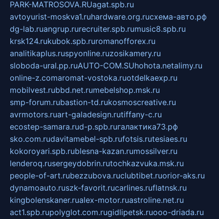
PARK-MATROSOVA.RU
agat.spb.ru
avtoyurist-moskva1.ru
hardware.org.ru
схема-авто.рф
dg-lab.ru
angrup.ru
recruiter.spb.ru
music8.spb.ru
krsk124.ru
kubok.spb.ru
romanofforex.ru
analitikaplus.ru
spyonline.ru
zosikamery.ru
sloboda-ural.pp.ru
AUTO-COM.SU
hohota.net
alimy.ru
online-z.com
aromat-vostoka.ru
otdelkaexp.ru
mobilvest.ru
bbd.net.ru
mebelshop.msk.ru
smp-forum.ru
bastion-td.ru
kosmoscreative.ru
avrmotors.ru
art-galadesign.ru
tiffany-c.ru
ecostep-samara.ru
d-p.spb.ru
галактика73.рф
sko.com.ru
davitamebel-spb.ru
fotsis.ru
tesiaes.ru
kokoroyari.spb.ru
blesna-kazan.ru
mossilver.ru
lenderoq.ru
sergeydobrin.ru
tochkazvuka.msk.ru
people-of-art.ru
bezzubova.ru
clubtibet.ru
orior-aks.ru
dynamoauto.ru
szk-favorit.ru
carlines.ru
flatnsk.ru
kingbolenskaner.ru
alex-motor.ru
astroline.net.ru
act1.spb.ru
polyglot.com.ru
gidlipetsk.ru
ooo-driada.ru