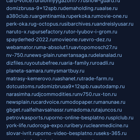
card-voice.ru
rulonnyygazon177.ru
snow-guard.ru
domizbrusa-9x12spb.ru
demaholding.ru
aalse.ru
a380club.ru
argentinamia.ru
perkoka.ru
movie-one.ru
perk-oka.ru
g-octopus.ru
sibarchives.ru
andreislyusar.ru
naruto-x.ru
pursefactory.ru
tor-lyubov-i-grom.ru
spayderhed-2022.ru
movieone.ru
evro-dez.ru
webamator.ru
ma-absolut1.ru
avtopomosch27.ru
nv-750.ru
news-plain.ru
nertansaga.ru
delanalad.ru
dizfiles.ru
youtubefree.ru
aria-family.ru
roadli.ru
planeta-samara.ru
mysmartbuy.ru
matrasy-kemerovo.ru
ashanet.ru
trade-farm.ru
dotcustoms.ru
domizbrusa9x12spb.ru
autodamp.ru
narasimha.ru
djcommodities.ru
nv750.ru
x-ton.ru
newsplain.ru
cardvoice.ru
modopaper.ru
manunae.ru
gbget.ru
alfeihavsalnassr.ru
madoma.ru
tajuncos.ru
petrovkasports.ru
porno-online-besplatno.ru
splclub.ru
york-life.ru
doroga-expo.ru
ribery.ru
cleanmedicine.ru
slovar-ivrit.ru
porno-video-besplatno.ru
seks-365.ru