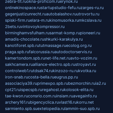
zebra-tlt.ru
okna-proficom.ru
erynok.ru
onlinekinospace.ru
startupstudio-fefu.ru
zarges-ru.ru
gegenjustizunrecht.ru
autobalashov.ru
utrovortu.ru
spiski-firm.ru
elara-m.ru
kinomusorka.ru
mkcslava.ru
2bets.ru
vintovoykompressor.ru
birminghamvsfulham.ru
sarmat-komp.ru
pioneeri.ru
amadis-chocolate.ru
shkurki-karakulya.ru
kanotiforet.spb.ru
tutmassage.ru
ecolog.org.ru
praga.spb.ru
falcorussia.ru
autodoctorservis.ru
kamertondom.spb.ru
net-life.net.ru
avto-vozim.ru
sakhcamera.ru
alliance-electro.spb.ru
stroyavt.ru
controlweb1.ru
tdsak74.ru
kinzozo-ru.ru
kvotka.ru
iron-snab.ru
costa-bella.ru
eugrus.pp.ru
associaciya39.ru
primexpo.spb.ru
bezmorchin.ru
ia2.ru
cpt21.ru
ispecspb.ru
regahost.ru
kolosok-elita.ru
tae-kwon.ru
consrio.com.ru
insiam.ru
avegainfo.ru
archery161.ru
bigencyclica.ru
vlast16.ru
korru.net
sarmiento.spb.su
extelopedia.ru
lammin-suo.spb.ru