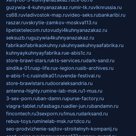
guzywia-4-kuhnyanazakaz.ru
mir-tk.ru
vlknrussia.ru
cs68.ru
vladivostok-map.ru
video-seks.ru
bankaribi.ru
raszar.ru
vskrytie-zamkov-moskva113.ru
lipetsktelecom.ru
tovudyi4kuhnyanazakaz.ru
seksuzb.ru
guzywia4kuhnyanazakaz.ru
fabrikaofabrikaokuhny.ru
kuhnyaekuhnyaafabrika.ru
kuhnyaykuhnyayfabrika.ru
e-abis1c.ru
store-brawl-stars.ru
kts-services.ru
dark-sand.ru
sindika-01.ru
sp-life.ru
x-legion.ru
sib-archives.ru
e-abis-1-c.ru
sindika01.ru
venda-festival.ru
store-brawlstars.ru
dooraleksandria.ru
antenna-highly.ru
mine-lab-msk.ru
1-mus.ru
3-sex-porn.ru
ban-damn.ru
purse-factory.ru
viagra-tablet.ru
fasbags.ru
adler-jun.ru
bandamn.ru
fincontech.ru
3sexporn.ru
1mus.ru
darksand.ru
rebus-toys.ru
minelab-msk.ru
rtdco.ru
seo-prodvizhenie-sajtov-stroitelnyh-kompanij.ru