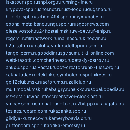
iskatour.spb.ru
snpi.org.ru
running-line.ru
krygeva-spa.ru
chel.net.ru
rust-loco.ru
dugshop.ru
hl-beta.spb.ru
school494.spb.ru
mymubaby.ru
epoha-metalband.ru
ngr.spb.ru
rusgosnews.com
dieselvostok.ru
24hostel.msk.ru
w-dev.ru
f-ship.ru
regsmi.ru
filmnetwork.ru
malinasp.ru
kinosvin.ru
h2o-salon.ru
malutkayork.ru
deltaprim.spb.ru
tango-perm.ru
gooddir.ru
sgv.su
multiki-online.com
webkrasotki.com
cherinvest.ru
detskiy-ostrov.ru
ankou.spb.ru
alvesta1.ru
pdf-creator.ru
nix-files.org.ru
sakhatoday.ru
elektrikersymboler.ru
sputnikyes.ru
golf2club.msk.ru
aeforums.ru
zallclub.ru
multimodal.msk.ru
habaigry.ru
haikko.ru
sobakopedia.ru
isz-fest.ru
ewnc.info
screensaver-clock.net.ru
volnav.spb.ru
comnat.ru
npf.net.ru
7bit.pp.ru
kalugatur.ru
tesiaes.ru
card.com.ru
kazanka.spb.ru
gildiya-kuznecov.ru
kameryboavision.ru
griffoncom.spb.ru
fabrika-emotsiy.ru