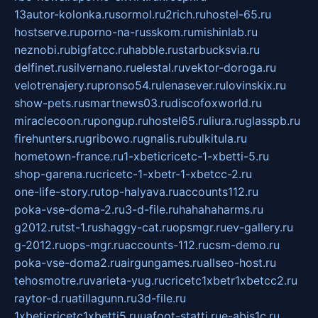
13autor-kolonka.ru
sormol.ru
2rich.ru
hostel-65.ru
hostserve.ru
porno-na-russkom.ru
mishinlab.ru
neznobi.ru
bigfatcc.ru
habble.ru
starbucksvia.ru
delfinet.ru
silvernano.ru
elestal.ru
vektor-doroga.ru
velotrenajery.ru
pronso54.ru
lenasever.ru
lovinskix.ru
show-pets.ru
smartnews03.ru
discofoxworld.ru
miraclecoon.ru
pongup.ru
hostel65.ru
liura.ru
glasspb.ru
firehunters.ru
gribowo.ru
gnalis.ru
bulkitula.ru
hometown-france.ru
1-xbeticricetc-1-xbetti-5.ru
shop-garena.ru
cricetc-1-xbetr-1-xbetcc-2.ru
one-life-story.ru
top-halyava.ru
accounts112.ru
poka-vse-doma-2.ru
3-d-file.ru
hahahaharms.ru
g2012.ru
tst-1.ru
shaggy-cat.ru
opsmgr.ru
ev-gallery.ru
g-2012.ru
ops-mgr.ru
accounts-112.ru
csm-demo.ru
poka-vse-doma2.ru
airgungames.ru
allseo-host.ru
tehosmotre.ru
varieta-yug.ru
cricetc1xbetr1xbetcc2.ru
raytor-d.ru
atillagunn.ru
3d-file.ru
1xbeticricetc1xbetti5.ru
uafoot-statti.ru
e-abis1c.ru