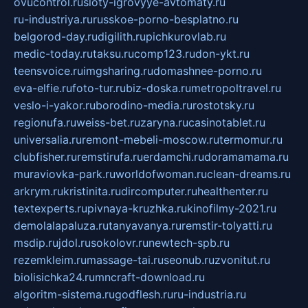
ovucontrol.ru
sloty-igrovyye-avtomaty.ru
ru-industriya.ru
russkoe-porno-besplatno.ru
belgorod-day.ru
digilith.ru
pichkurovlab.ru
medic-today.ru
taksu.ru
comp123.ru
don-ykt.ru
teensvoice.ru
imgsharing.ru
domashnee-porno.ru
eva-elfie.ru
foto-tur.ru
biz-doska.ru
metropoltravel.ru
veslo-i-yakor.ru
borodino-media.ru
rostotsky.ru
regionufa.ru
weiss-bet.ru
zaryna.ru
casinotablet.ru
universalia.ru
remont-mebeli-moscow.ru
termomur.ru
clubfisher.ru
remstirufa.ru
erdamchi.ru
doramamama.ru
muraviovka-park.ru
worldofwoman.ru
clean-dreams.ru
arkrym.ru
kristinita.ru
dircomputer.ru
healthenter.ru
textexperts.ru
pivnaya-kruzhka.ru
kinofilmy-2021.ru
demolalapaluza.ru
tanyavanya.ru
remstir-tolyatti.ru
msdip.ru
jdol.ru
sokolovr.ru
newtech-spb.ru
rezemkleim.ru
massage-tai.ru
seonub.ru
zvonitut.ru
biolisichka24.ru
mncraft-download.ru
algoritm-sistema.ru
godflesh.ru
ru-industria.ru