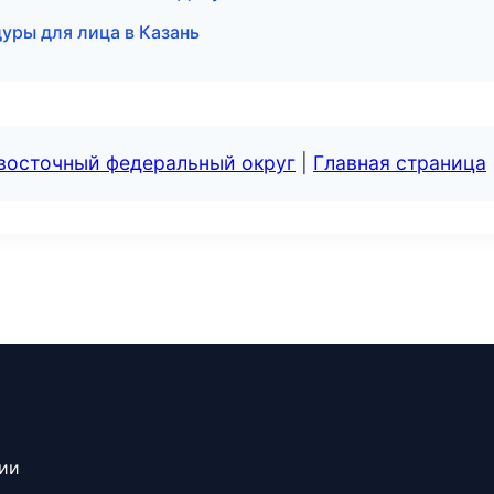
уры для лица в Казань
евосточный федеральный округ
|
Главная страница
сии