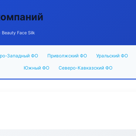
компаний
 Beauty Face Silk
ро-Западный ФО
Приволжский ФО
Уральский ФО
Южный ФО
Северо-Кавказский ФО