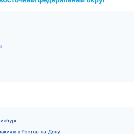
к
ринбург
макияж в Ростов-на-Дону