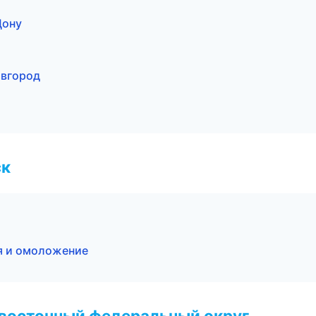
Дону
овгород
ск
я и омоложение
евосточный федеральный округ