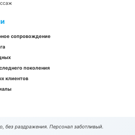
ассаж
ми
урное сопровождение
га
одных
следнего поколения
ых клиентов
риалы
, без раздражения. Персонал заботливый.