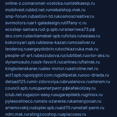
online-z.com
aromat-vostoka.ru
otdelkaexp.ru
mobilvest.ru
bbd.net.ru
mebelshop.msk.ru
smp-forum.ru
bastion-td.ru
kosmoscreative.ru
avrmotors.ru
art-galadesign.ru
tiffany-c.ru
ecostep-samara.ru
d-p.spb.ru
галактика73.рф
sko.com.ru
davitamebel-spb.ru
fotsis.ru
tesiaes.ru
kokoroyari.spb.ru
blesna-kazan.ru
mossilver.ru
lenderoq.ru
sergeydobrin.ru
tochkazvuka.msk.ru
people-of-art.ru
bezzubova.ru
clubtibet.ru
orior-aks.ru
dynamoauto.ru
szk-favorit.ru
carlines.ru
flatnsk.ru
kingbolenskaner.ru
alex-motor.ru
astroline.net.ru
act1.spb.ru
polyglot.com.ru
gidlipetsk.ru
ooo-driada.ru
detsad125.ru
mir-zdoroviya.ru
bruslanovo.ru
siterem.ru
council.spb.ru
лодкипатриот.рф
kafekolizey.ru
iclub.net.ru
gazon-easy.ru
sugarepilekb.ru
grinox.ru
pylesostineco.ru
msts-ozarenie.ru
kameryjooan.ru
artemovskij.ru
dopler.spb.ru
aid70.ru
metall-perm.ru
ndm.msk.ru
ratingzooshop.ru
apiaccess.ru