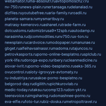
webamator.ru
ma-absolut1.ru
avtopomosch27.ru
nv-750.ru
news-plain.ru
nertansaga.ru
delanalad.ru
dizfiles.ru
youtubefree.ru
aria-family.ru
roadli.ru
planeta-samara.ru
mysmartbuy.ru
matrasy-kemerovo.ru
ashanet.ru
trade-farm.ru
dotcustoms.ru
domizbrusa9x12spb.ru
autodamp.ru
narasimha.ru
djcommodities.ru
nv750.ru
x-ton.ru
newsplain.ru
cardvoice.ru
modopaper.ru
manunae.ru
gbget.ru
alfeihavsalnassr.ru
madoma.ru
tajuncos.ru
petrovkasports.ru
porno-online-besplatno.ru
splclub.ru
york-life.ru
doroga-expo.ru
ribery.ru
cleanmedicine.ru
slovar-ivrit.ru
porno-video-besplatno.ru
seks-365.ru
ovucontrol.ru
sloty-igrovyye-avtomaty.ru
ru-industriya.ru
russkoe-porno-besplatno.ru
belgorod-day.ru
digilith.ru
pichkurovlab.ru
medic-today.ru
taksu.ru
comp123.ru
don-ykt.ru
teensvoice.ru
imgsharing.ru
domashnee-porno.ru
eva-elfie.ru
foto-tur.ru
biz-doska.ru
metropoltravel.ru