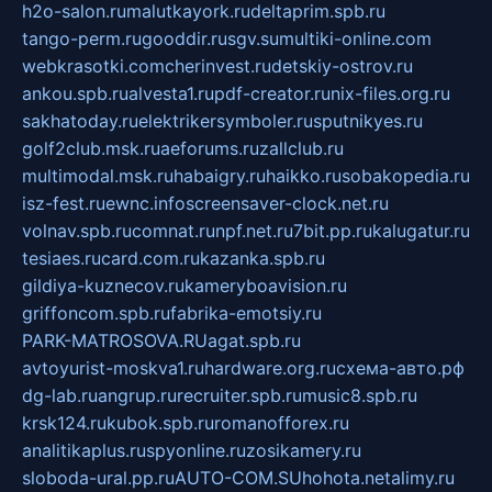
h2o-salon.ru
malutkayork.ru
deltaprim.spb.ru
tango-perm.ru
gooddir.ru
sgv.su
multiki-online.com
webkrasotki.com
cherinvest.ru
detskiy-ostrov.ru
ankou.spb.ru
alvesta1.ru
pdf-creator.ru
nix-files.org.ru
sakhatoday.ru
elektrikersymboler.ru
sputnikyes.ru
golf2club.msk.ru
aeforums.ru
zallclub.ru
multimodal.msk.ru
habaigry.ru
haikko.ru
sobakopedia.ru
isz-fest.ru
ewnc.info
screensaver-clock.net.ru
volnav.spb.ru
comnat.ru
npf.net.ru
7bit.pp.ru
kalugatur.ru
tesiaes.ru
card.com.ru
kazanka.spb.ru
gildiya-kuznecov.ru
kameryboavision.ru
griffoncom.spb.ru
fabrika-emotsiy.ru
PARK-MATROSOVA.RU
agat.spb.ru
avtoyurist-moskva1.ru
hardware.org.ru
схема-авто.рф
dg-lab.ru
angrup.ru
recruiter.spb.ru
music8.spb.ru
krsk124.ru
kubok.spb.ru
romanofforex.ru
analitikaplus.ru
spyonline.ru
zosikamery.ru
sloboda-ural.pp.ru
AUTO-COM.SU
hohota.net
alimy.ru