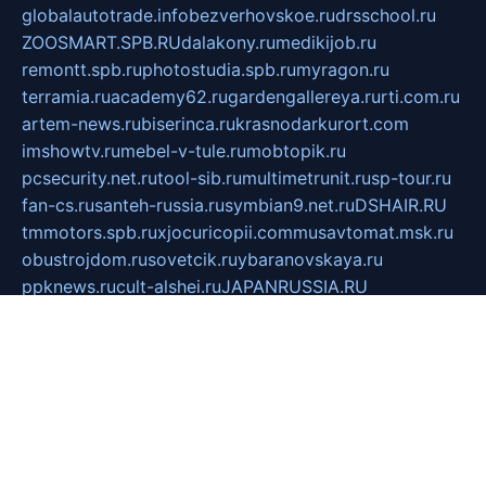
globalautotrade.info
bezverhovskoe.ru
drsschool.ru
ZOOSMART.SPB.RU
dalakony.ru
medikijob.ru
remontt.spb.ru
photostudia.spb.ru
myragon.ru
terramia.ru
academy62.ru
gardengallereya.ru
rti.com.ru
artem-news.ru
biserinca.ru
krasnodarkurort.com
imshowtv.ru
mebel-v-tule.ru
mobtopik.ru
pcsecurity.net.ru
tool-sib.ru
multimetrunit.ru
sp-tour.ru
fan-cs.ru
santeh-russia.ru
symbian9.net.ru
DSHAIR.RU
tmmotors.spb.ru
xjocuricopii.com
musavtomat.msk.ru
obustrojdom.ru
sovetcik.ru
ybaranovskaya.ru
ppknews.ru
cult-alshei.ru
JAPANRUSSIA.RU
proekciyamebel.ru
imper-finans.ru
rim.org.ru
glamourai.ru
brassminus.ru
zabor-pro.ru
ftn.pp.ru
dorogoe58.ru
laimengpacker.ru
kuzova-zapchasti.ru
sageerp.ru
taxodrom.ru
dsrazvitie.ru
hardcity.net.ru
ratinghomegames.ru
topservice25.ru
gubernyan.ru
gtglasslined.ru
ii4.ru
tssport.spb.ru
andorra24.com
blackwallstreet.ru
oboimos.ru
optim-doors.com.ru