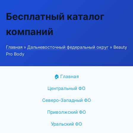
Бесплатный каталог
компаний
Главная
»
Дальневосточный федеральный округ
» Beauty
Pro Body
🏠 Главная
Центральный ФО
Северо-Западный ФО
Приволжский ФО
Уральский ФО