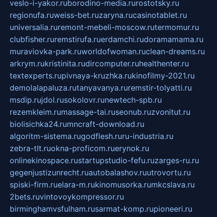
veslo-i-yakor.ru
borodino-media.ru
rostotsky.ru
regionufa.ru
weiss-bet.ru
zaryna.ru
casinotablet.ru
universalia.ru
remont-mebeli-moscow.ru
termomur.ru
clubfisher.ru
remstirufa.ru
erdamchi.ru
doramamama.ru
muraviovka-park.ru
worldofwoman.ru
clean-dreams.ru
arkrym.ru
kristinita.ru
dircomputer.ru
healthenter.ru
textexperts.ru
pivnaya-kruzhka.ru
kinofilmy-2021.ru
demolalapaluza.ru
tanyavanya.ru
remstir-tolyatti.ru
msdip.ru
jdol.ru
sokolovr.ru
newtech-spb.ru
rezemkleim.ru
massage-tai.ru
seonub.ru
zvonitut.ru
biolisichka24.ru
mncraft-download.ru
algoritm-sistema.ru
godflesh.ru
ru-industria.ru
zebra-tlt.ru
okna-proficom.ru
erynok.ru
onlinekinospace.ru
startupstudio-fefu.ru
zarges-ru.ru
gegenjustizunrecht.ru
autobalashov.ru
utrovortu.ru
spiski-firm.ru
elara-m.ru
kinomusorka.ru
mkcslava.ru
2bets.ru
vintovoykompressor.ru
birminghamvsfulham.ru
sarmat-komp.ru
pioneeri.ru