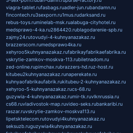
viagra-tablet.ru
fasbags.ru
adler-jun.ru
bandamn.ru
fincontech.ru
3sexporn.ru
1mus.ru
darksand.ru
rebus-toys.ru
minelab-msk.ru
alabuga-cityhotel.ru
medsprawo-4-ka.ru
2864420.ru
blagodarenie-spb.ru
zajmy24.ru
tovudyi-4-kuhnyanazakaz.ru
brazzerscom.ru
medsprawo4ka.ru
xehyroo5kuhnyanazakaz.ru
fabrikayfabrikaefabrika.ru
vskrytie-zamkov-moskva-113.ru
biletnadom.ru
zed-online.ru
pimchax.ru
brazzers-hd.ru
z-host.ru
kitubeu2kuhnyanazakaz.ru
naperekate.ru
kuhnyaofabrikaufabrik.ru
kitubeu-2-kuhnyanazakaz.ru
xehyroo-5-kuhnyanazakaz.ru
cs-68.ru
guzywia-4-kuhnyanazakaz.ru
mir-tk.ru
vlknrussia.ru
cs68.ru
vladivostok-map.ru
video-seks.ru
bankaribi.ru
raszar.ru
vskrytie-zamkov-moskva113.ru
lipetsktelecom.ru
tovudyi4kuhnyanazakaz.ru
seksuzb.ru
guzywia4kuhnyanazakaz.ru