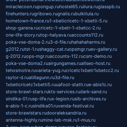
miraclecoon.ru
pongup.ru
hostel65.ru
liura.ru
glasspb.ru
firehunters.ru
gribowo.ru
gnalis.ru
bulkitula.ru
hometown-france.ru
1-xbeticricetc-1-xbetti-5.ru
shop-garena.ru
cricetc-1-xbetr-1-xbetcc-2.ru
one-life-story.ru
top-halyava.ru
accounts112.ru
poka-vse-doma-2.ru
3-d-file.ru
hahahaharms.ru
g2012.ru
tst-1.ru
shaggy-cat.ru
opsmgr.ru
ev-gallery.ru
g-2012.ru
ops-mgr.ru
accounts-112.ru
csm-demo.ru
poka-vse-doma2.ru
airgungames.ru
allseo-host.ru
tehosmotre.ru
varieta-yug.ru
cricetc1xbetr1xbetcc2.ru
raytor-d.ru
atillagunn.ru
3d-file.ru
1xbeticricetc1xbetti5.ru
uafoot-statti.ru
e-abis1c.ru
store-brawl-stars.ru
kts-services.ru
dark-sand.ru
sindika-01.ru
sp-life.ru
x-legion.ru
sib-archives.ru
e-abis-1-c.ru
sindika01.ru
venda-festival.ru
store-brawlstars.ru
dooraleksandria.ru
antenna-highly.ru
mine-lab-msk.ru
1-mus.ru
3-sex-porn.ru
ban-damn.ru
purse-factory.ru