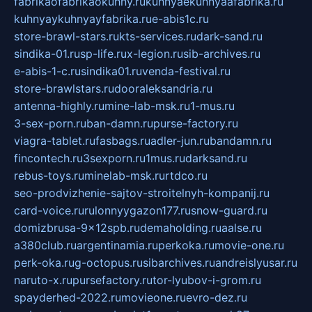
fabrikaofabrikaokuhny.ru
kuhnyaekuhnyaafabrika.ru
kuhnyaykuhnyayfabrika.ru
e-abis1c.ru
store-brawl-stars.ru
kts-services.ru
dark-sand.ru
sindika-01.ru
sp-life.ru
x-legion.ru
sib-archives.ru
e-abis-1-c.ru
sindika01.ru
venda-festival.ru
store-brawlstars.ru
dooraleksandria.ru
antenna-highly.ru
mine-lab-msk.ru
1-mus.ru
3-sex-porn.ru
ban-damn.ru
purse-factory.ru
viagra-tablet.ru
fasbags.ru
adler-jun.ru
bandamn.ru
fincontech.ru
3sexporn.ru
1mus.ru
darksand.ru
rebus-toys.ru
minelab-msk.ru
rtdco.ru
seo-prodvizhenie-sajtov-stroitelnyh-kompanij.ru
card-voice.ru
rulonnyygazon177.ru
snow-guard.ru
domizbrusa-9x12spb.ru
demaholding.ru
aalse.ru
a380club.ru
argentinamia.ru
perkoka.ru
movie-one.ru
perk-oka.ru
g-octopus.ru
sibarchives.ru
andreislyusar.ru
naruto-x.ru
pursefactory.ru
tor-lyubov-i-grom.ru
spayderhed-2022.ru
movieone.ru
evro-dez.ru