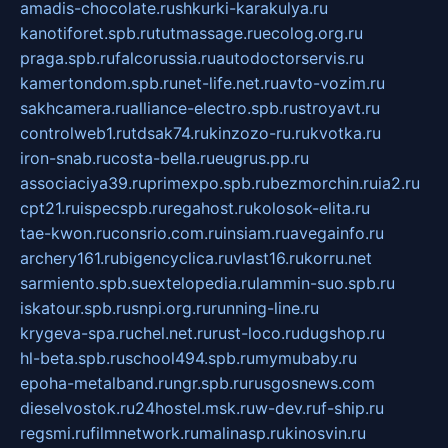
amadis-chocolate.ru
shkurki-karakulya.ru
kanotiforet.spb.ru
tutmassage.ru
ecolog.org.ru
praga.spb.ru
falcorussia.ru
autodoctorservis.ru
kamertondom.spb.ru
net-life.net.ru
avto-vozim.ru
sakhcamera.ru
alliance-electro.spb.ru
stroyavt.ru
controlweb1.ru
tdsak74.ru
kinzozo-ru.ru
kvotka.ru
iron-snab.ru
costa-bella.ru
eugrus.pp.ru
associaciya39.ru
primexpo.spb.ru
bezmorchin.ru
ia2.ru
cpt21.ru
ispecspb.ru
regahost.ru
kolosok-elita.ru
tae-kwon.ru
consrio.com.ru
insiam.ru
avegainfo.ru
archery161.ru
bigencyclica.ru
vlast16.ru
korru.net
sarmiento.spb.su
extelopedia.ru
lammin-suo.spb.ru
iskatour.spb.ru
snpi.org.ru
running-line.ru
krygeva-spa.ru
chel.net.ru
rust-loco.ru
dugshop.ru
hl-beta.spb.ru
school494.spb.ru
mymubaby.ru
epoha-metalband.ru
ngr.spb.ru
rusgosnews.com
dieselvostok.ru
24hostel.msk.ru
w-dev.ru
f-ship.ru
regsmi.ru
filmnetwork.ru
malinasp.ru
kinosvin.ru