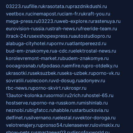
03223.ru
ufille.ru
krasotata.ru
prazdnikdushi.ru
veetbox.ru
cinemapost.ru
ciam-fr.ru
kraft-you.ru
mega-press.ru
03223.ru
web-explore.ru
rastenuya.ru
eurovision-russia.ru
strah-news.ru
freeride-team.ru
itrack-24.ru
sexshopexpress.ru
autostudiopro.ru
alabuga-cityhotel.ru
pornv.ru
atlantpereezd.ru
bud-em-znakomye.ru
a-cdc.ru
elektrostal-news.ru
korolevremont-market.ru
budem-znakomye.ru
oooagrosnab.ru
fpodaso.ru
emfire.ru
pro-otdelky.ru
ukrasotki.ru
seksuzbek.ru
seks-uzbek.ru
porno-vk.ru
sovratili.ru
olecoon.ru
vd-dosug.ru
adonyev.ru
rbc-news.ru
porno-skvirt.ru
krospr.ru
13autor-kolonka.ru
sormol.ru
2rich.ru
hostel-65.ru
hostserve.ru
porno-na-russkom.ru
mishinlab.ru
neznobi.ru
bigfatcc.ru
habble.ru
starbucksvia.ru
delfinet.ru
silvernano.ru
elestal.ru
vektor-doroga.ru
velotrenajery.ru
pronso54.ru
lenasever.ru
lovinskix.ru
show-pets.ru
smartnews03.ru
discofoxworld.ru