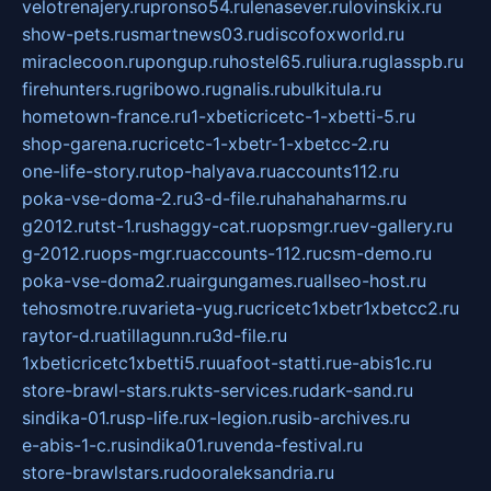
velotrenajery.ru
pronso54.ru
lenasever.ru
lovinskix.ru
show-pets.ru
smartnews03.ru
discofoxworld.ru
miraclecoon.ru
pongup.ru
hostel65.ru
liura.ru
glasspb.ru
firehunters.ru
gribowo.ru
gnalis.ru
bulkitula.ru
hometown-france.ru
1-xbeticricetc-1-xbetti-5.ru
shop-garena.ru
cricetc-1-xbetr-1-xbetcc-2.ru
one-life-story.ru
top-halyava.ru
accounts112.ru
poka-vse-doma-2.ru
3-d-file.ru
hahahaharms.ru
g2012.ru
tst-1.ru
shaggy-cat.ru
opsmgr.ru
ev-gallery.ru
g-2012.ru
ops-mgr.ru
accounts-112.ru
csm-demo.ru
poka-vse-doma2.ru
airgungames.ru
allseo-host.ru
tehosmotre.ru
varieta-yug.ru
cricetc1xbetr1xbetcc2.ru
raytor-d.ru
atillagunn.ru
3d-file.ru
1xbeticricetc1xbetti5.ru
uafoot-statti.ru
e-abis1c.ru
store-brawl-stars.ru
kts-services.ru
dark-sand.ru
sindika-01.ru
sp-life.ru
x-legion.ru
sib-archives.ru
e-abis-1-c.ru
sindika01.ru
venda-festival.ru
store-brawlstars.ru
dooraleksandria.ru