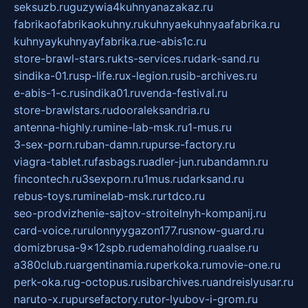
seksuzb.ru
guzywia4kuhnyanazakaz.ru
fabrikaofabrikaokuhny.ru
kuhnyaekuhnyaafabrika.ru
kuhnyaykuhnyayfabrika.ru
e-abis1c.ru
store-brawl-stars.ru
kts-services.ru
dark-sand.ru
sindika-01.ru
sp-life.ru
x-legion.ru
sib-archives.ru
e-abis-1-c.ru
sindika01.ru
venda-festival.ru
store-brawlstars.ru
dooraleksandria.ru
antenna-highly.ru
mine-lab-msk.ru
1-mus.ru
3-sex-porn.ru
ban-damn.ru
purse-factory.ru
viagra-tablet.ru
fasbags.ru
adler-jun.ru
bandamn.ru
fincontech.ru
3sexporn.ru
1mus.ru
darksand.ru
rebus-toys.ru
minelab-msk.ru
rtdco.ru
seo-prodvizhenie-sajtov-stroitelnyh-kompanij.ru
card-voice.ru
rulonnyygazon177.ru
snow-guard.ru
domizbrusa-9x12spb.ru
demaholding.ru
aalse.ru
a380club.ru
argentinamia.ru
perkoka.ru
movie-one.ru
perk-oka.ru
g-octopus.ru
sibarchives.ru
andreislyusar.ru
naruto-x.ru
pursefactory.ru
tor-lyubov-i-grom.ru