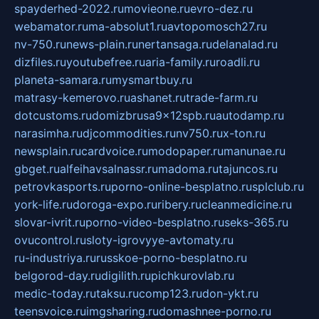
spayderhed-2022.ru
movieone.ru
evro-dez.ru
webamator.ru
ma-absolut1.ru
avtopomosch27.ru
nv-750.ru
news-plain.ru
nertansaga.ru
delanalad.ru
dizfiles.ru
youtubefree.ru
aria-family.ru
roadli.ru
planeta-samara.ru
mysmartbuy.ru
matrasy-kemerovo.ru
ashanet.ru
trade-farm.ru
dotcustoms.ru
domizbrusa9x12spb.ru
autodamp.ru
narasimha.ru
djcommodities.ru
nv750.ru
x-ton.ru
newsplain.ru
cardvoice.ru
modopaper.ru
manunae.ru
gbget.ru
alfeihavsalnassr.ru
madoma.ru
tajuncos.ru
petrovkasports.ru
porno-online-besplatno.ru
splclub.ru
york-life.ru
doroga-expo.ru
ribery.ru
cleanmedicine.ru
slovar-ivrit.ru
porno-video-besplatno.ru
seks-365.ru
ovucontrol.ru
sloty-igrovyye-avtomaty.ru
ru-industriya.ru
russkoe-porno-besplatno.ru
belgorod-day.ru
digilith.ru
pichkurovlab.ru
medic-today.ru
taksu.ru
comp123.ru
don-ykt.ru
teensvoice.ru
imgsharing.ru
domashnee-porno.ru