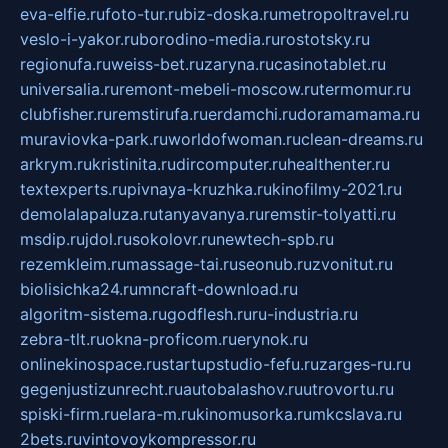
eva-elfie.ru
foto-tur.ru
biz-doska.ru
metropoltravel.ru
veslo-i-yakor.ru
borodino-media.ru
rostotsky.ru
regionufa.ru
weiss-bet.ru
zaryna.ru
casinotablet.ru
universalia.ru
remont-mebeli-moscow.ru
termomur.ru
clubfisher.ru
remstirufa.ru
erdamchi.ru
doramamama.ru
muraviovka-park.ru
worldofwoman.ru
clean-dreams.ru
arkrym.ru
kristinita.ru
dircomputer.ru
healthenter.ru
textexperts.ru
pivnaya-kruzhka.ru
kinofilmy-2021.ru
demolalapaluza.ru
tanyavanya.ru
remstir-tolyatti.ru
msdip.ru
jdol.ru
sokolovr.ru
newtech-spb.ru
rezemkleim.ru
massage-tai.ru
seonub.ru
zvonitut.ru
biolisichka24.ru
mncraft-download.ru
algoritm-sistema.ru
godflesh.ru
ru-industria.ru
zebra-tlt.ru
okna-proficom.ru
erynok.ru
onlinekinospace.ru
startupstudio-fefu.ru
zarges-ru.ru
gegenjustizunrecht.ru
autobalashov.ru
utrovortu.ru
spiski-firm.ru
elara-m.ru
kinomusorka.ru
mkcslava.ru
2bets.ru
vintovoykompressor.ru