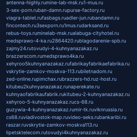
antenna-highly.ru
mine-lab-msk.ru
1-mus.ru
3-sex-porn.ru
ban-damn.ru
purse-factory.ru
viagra-tablet.ru
fasbags.ru
adler-jun.ru
bandamn.ru
fincontech.ru
3sexporn.ru
1mus.ru
darksand.ru
rebus-toys.ru
minelab-msk.ru
alabuga-cityhotel.ru
medsprawo-4-ka.ru
2864420.ru
blagodarenie-spb.ru
zajmy24.ru
tovudyi-4-kuhnyanazakaz.ru
brazzerscom.ru
medsprawo4ka.ru
xehyroo5kuhnyanazakaz.ru
fabrikayfabrikaefabrika.ru
vskrytie-zamkov-moskva-113.ru
biletnadom.ru
zed-online.ru
pimchax.ru
brazzers-hd.ru
z-host.ru
kitubeu2kuhnyanazakaz.ru
naperekate.ru
kuhnyaofabrikaufabrik.ru
kitubeu-2-kuhnyanazakaz.ru
xehyroo-5-kuhnyanazakaz.ru
cs-68.ru
guzywia-4-kuhnyanazakaz.ru
mir-tk.ru
vlknrussia.ru
cs68.ru
vladivostok-map.ru
video-seks.ru
bankaribi.ru
raszar.ru
vskrytie-zamkov-moskva113.ru
lipetsktelecom.ru
tovudyi4kuhnyanazakaz.ru