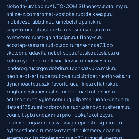
sloboda-ural.pp.ru
AUTO-COM.SU
hohota.net
alimy.ru
online-z.com
aromat-vostoka.ru
otdelkaexp.ru
mobilvest.ru
bbd.net.ru
mebelshop.msk.ru
smp-forum.ru
bastion-td.ru
kosmoscreative.ru
avrmotors.ru
art-galadesign.ru
tiffany-c.ru
ecostep-samara.ru
d-p.spb.ru
галактика73.рф
sko.com.ru
davitamebel-spb.ru
fotsis.ru
tesiaes.ru
kokoroyari.spb.ru
blesna-kazan.ru
mossilver.ru
lenderoq.ru
sergeydobrin.ru
tochkazvuka.msk.ru
people-of-art.ru
bezzubova.ru
clubtibet.ru
orior-aks.ru
dynamoauto.ru
szk-favorit.ru
carlines.ru
flatnsk.ru
kingbolenskaner.ru
alex-motor.ru
astroline.net.ru
act1.spb.ru
polyglot.com.ru
gidlipetsk.ru
ooo-driada.ru
detsad125.ru
mir-zdoroviya.ru
bruslanovo.ru
siterem.ru
council.spb.ru
лодкипатриот.рф
kafekolizey.ru
iclub.net.ru
gazon-easy.ru
sugarepilekb.ru
grinox.ru
pylesostineco.ru
msts-ozarenie.ru
kameryjooan.ru
artemovskij.ru
dopler.spb.ru
aid70.ru
metall-perm.ru