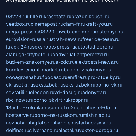
03223.ru
ufille.ru
krasotata.ru
prazdnikdushi.ru
veetbox.ru
cinemapost.ru
ciam-fr.ru
kraft-you.ru
mega-press.ru
03223.ru
web-explore.ru
rastenuya.ru
eurovision-russia.ru
strah-news.ru
freeride-team.ru
itrack-24.ru
sexshopexpress.ru
autostudiopro.ru
alabuga-cityhotel.ru
pornv.ru
atlantpereezd.ru
bud-em-znakomye.ru
a-cdc.ru
elektrostal-news.ru
korolevremont-market.ru
budem-znakomye.ru
oooagrosnab.ru
fpodaso.ru
emfire.ru
pro-otdelky.ru
ukrasotki.ru
seksuzbek.ru
seks-uzbek.ru
porno-vk.ru
sovratili.ru
olecoon.ru
vd-dosug.ru
adonyev.ru
rbc-news.ru
porno-skvirt.ru
krospr.ru
13autor-kolonka.ru
sormol.ru
2rich.ru
hostel-65.ru
hostserve.ru
porno-na-russkom.ru
mishinlab.ru
neznobi.ru
bigfatcc.ru
habble.ru
starbucksvia.ru
delfinet.ru
silvernano.ru
elestal.ru
vektor-doroga.ru