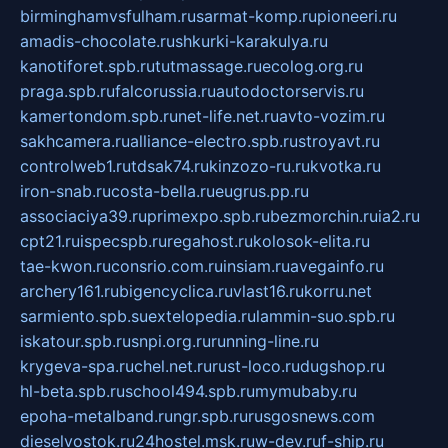
birminghamvsfulham.ru
sarmat-komp.ru
pioneeri.ru
amadis-chocolate.ru
shkurki-karakulya.ru
kanotiforet.spb.ru
tutmassage.ru
ecolog.org.ru
praga.spb.ru
falcorussia.ru
autodoctorservis.ru
kamertondom.spb.ru
net-life.net.ru
avto-vozim.ru
sakhcamera.ru
alliance-electro.spb.ru
stroyavt.ru
controlweb1.ru
tdsak74.ru
kinzozo-ru.ru
kvotka.ru
iron-snab.ru
costa-bella.ru
eugrus.pp.ru
associaciya39.ru
primexpo.spb.ru
bezmorchin.ru
ia2.ru
cpt21.ru
ispecspb.ru
regahost.ru
kolosok-elita.ru
tae-kwon.ru
consrio.com.ru
insiam.ru
avegainfo.ru
archery161.ru
bigencyclica.ru
vlast16.ru
korru.net
sarmiento.spb.su
extelopedia.ru
lammin-suo.spb.ru
iskatour.spb.ru
snpi.org.ru
running-line.ru
krygeva-spa.ru
chel.net.ru
rust-loco.ru
dugshop.ru
hl-beta.spb.ru
school494.spb.ru
mymubaby.ru
epoha-metalband.ru
ngr.spb.ru
rusgosnews.com
dieselvostok.ru
24hostel.msk.ru
w-dev.ru
f-ship.ru