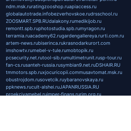
ndm.msk.ru
ratingzooshop.ru
apiaccess.ru
globalautotrade.info
bezverhovskoe.ru
drsschool.ru
ZOOSMART.SPB.RU
dalakony.ru
medikijob.ru
remontt.spb.ru
photostudia.spb.ru
myragon.ru
terramia.ru
academy62.ru
gardengallereya.ru
rti.com.ru
artem-news.ru
biserinca.ru
krasnodarkurort.com
imshowtv.ru
mebel-v-tule.ru
mobtopik.ru
pcsecurity.net.ru
tool-sib.ru
multimetrunit.ru
sp-tour.ru
fan-cs.ru
santeh-russia.ru
symbian9.net.ru
DSHAIR.RU
tmmotors.spb.ru
xjocuricopii.com
musavtomat.msk.ru
obustrojdom.ru
sovetcik.ru
ybaranovskaya.ru
ppknews.ru
cult-alshei.ru
JAPANRUSSIA.RU
proekciyamebel.ru
imper-finans.ru
rim.org.ru
glamourai.ru
brassminus.ru
zabor-pro.ru
ftn.pp.ru
dorogoe58.ru
laimengpacker.ru
kuzova-zapchasti.ru
sageerp.ru
taxodrom.ru
dsrazvitie.ru
hardcity.net.ru
ratinghomegames.ru
topservice25.ru
gubernyan.ru
gtglasslined.ru
ii4.ru
tssport.spb.ru
andorra24.com