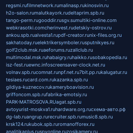
regsmi.ru
filmnetwork.ru
malinasp.ru
kinosvin.ru
h2o-salon.ru
malutkayork.ru
deltaprim.spb.ru
tango-perm.ru
gooddir.ru
sgv.su
multiki-online.com
webkrasotki.com
cherinvest.ru
detskiy-ostrov.ru
ankou.spb.ru
alvesta1.ru
pdf-creator.ru
nix-files.org.ru
sakhatoday.ru
elektrikersymboler.ru
sputnikyes.ru
golf2club.msk.ru
aeforums.ru
zallclub.ru
multimodal.msk.ru
habaigry.ru
haikko.ru
sobakopedia.ru
isz-fest.ru
ewnc.info
screensaver-clock.net.ru
volnav.spb.ru
comnat.ru
npf.net.ru
7bit.pp.ru
kalugatur.ru
tesiaes.ru
card.com.ru
kazanka.spb.ru
gildiya-kuznecov.ru
kameryboavision.ru
griffoncom.spb.ru
fabrika-emotsiy.ru
PARK-MATROSOVA.RU
agat.spb.ru
avtoyurist-moskva1.ru
hardware.org.ru
схема-авто.рф
dg-lab.ru
angrup.ru
recruiter.spb.ru
music8.spb.ru
krsk124.ru
kubok.spb.ru
romanofforex.ru
analitikaplus.ru
spyonline.ru
zosikamery.ru