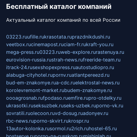
Бесплатный каталог компаний
Актуальный каталог компаний по всей России
03223.ru
ufille.ru
krasotata.ru
prazdnikdushi.ru
veetbox.ru
cinemapost.ru
ciam-fr.ru
kraft-you.ru
mega-press.ru
03223.ru
web-explore.ru
rastenuya.ru
eurovision-russia.ru
strah-news.ru
freeride-team.ru
itrack-24.ru
sexshopexpress.ru
autostudiopro.ru
alabuga-cityhotel.ru
pornv.ru
atlantpereezd.ru
bud-em-znakomye.ru
a-cdc.ru
elektrostal-news.ru
korolevremont-market.ru
budem-znakomye.ru
oooagrosnab.ru
fpodaso.ru
emfire.ru
pro-otdelky.ru
ukrasotki.ru
seksuzbek.ru
seks-uzbek.ru
porno-vk.ru
sovratili.ru
olecoon.ru
vd-dosug.ru
adonyev.ru
rbc-news.ru
porno-skvirt.ru
krospr.ru
13autor-kolonka.ru
sormol.ru
2rich.ru
hostel-65.ru
hostserve.ru
porno-na-russkom.ru
mishinlab.ru