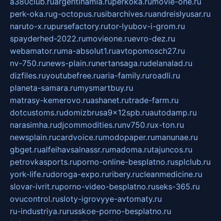
a380club.ru
argentinamia.ru
perkoka.ru
movie-one.ru
perk-oka.ru
g-octopus.ru
sibarchives.ru
andreislyusar.ru
naruto-x.ru
pursefactory.ru
tor-lyubov-i-grom.ru
spayderhed-2022.ru
movieone.ru
evro-dez.ru
webamator.ru
ma-absolut1.ru
avtopomosch27.ru
nv-750.ru
news-plain.ru
nertansaga.ru
delanalad.ru
dizfiles.ru
youtubefree.ru
aria-family.ru
roadli.ru
planeta-samara.ru
mysmartbuy.ru
matrasy-kemerovo.ru
ashanet.ru
trade-farm.ru
dotcustoms.ru
domizbrusa9x12spb.ru
autodamp.ru
narasimha.ru
djcommodities.ru
nv750.ru
x-ton.ru
newsplain.ru
cardvoice.ru
modopaper.ru
manunae.ru
gbget.ru
alfeihavsalnassr.ru
madoma.ru
tajuncos.ru
petrovkasports.ru
porno-online-besplatno.ru
splclub.ru
york-life.ru
doroga-expo.ru
ribery.ru
cleanmedicine.ru
slovar-ivrit.ru
porno-video-besplatno.ru
seks-365.ru
ovucontrol.ru
sloty-igrovyye-avtomaty.ru
ru-industriya.ru
russkoe-porno-besplatno.ru