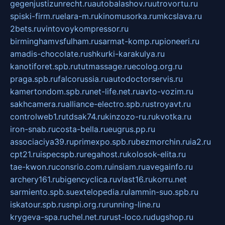
gegenjustizunrecht.ru
autobalashov.ru
utrovortu.ru
spiski-firm.ru
elara-m.ru
kinomusorka.ru
mkcslava.ru
2bets.ru
vintovoykompressor.ru
birminghamvsfulham.ru
sarmat-komp.ru
pioneeri.ru
amadis-chocolate.ru
shkurki-karakulya.ru
kanotiforet.spb.ru
tutmassage.ru
ecolog.org.ru
praga.spb.ru
falcorussia.ru
autodoctorservis.ru
kamertondom.spb.ru
net-life.net.ru
avto-vozim.ru
sakhcamera.ru
alliance-electro.spb.ru
stroyavt.ru
controlweb1.ru
tdsak74.ru
kinzozo-ru.ru
kvotka.ru
iron-snab.ru
costa-bella.ru
eugrus.pp.ru
associaciya39.ru
primexpo.spb.ru
bezmorchin.ru
ia2.ru
cpt21.ru
ispecspb.ru
regahost.ru
kolosok-elita.ru
tae-kwon.ru
consrio.com.ru
insiam.ru
avegainfo.ru
archery161.ru
bigencyclica.ru
vlast16.ru
korru.net
sarmiento.spb.su
extelopedia.ru
lammin-suo.spb.ru
iskatour.spb.ru
snpi.org.ru
running-line.ru
krygeva-spa.ru
chel.net.ru
rust-loco.ru
dugshop.ru