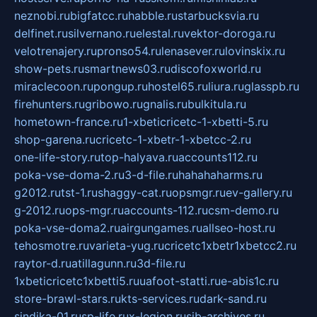
neznobi.ru
bigfatcc.ru
habble.ru
starbucksvia.ru
delfinet.ru
silvernano.ru
elestal.ru
vektor-doroga.ru
velotrenajery.ru
pronso54.ru
lenasever.ru
lovinskix.ru
show-pets.ru
smartnews03.ru
discofoxworld.ru
miraclecoon.ru
pongup.ru
hostel65.ru
liura.ru
glasspb.ru
firehunters.ru
gribowo.ru
gnalis.ru
bulkitula.ru
hometown-france.ru
1-xbeticricetc-1-xbetti-5.ru
shop-garena.ru
cricetc-1-xbetr-1-xbetcc-2.ru
one-life-story.ru
top-halyava.ru
accounts112.ru
poka-vse-doma-2.ru
3-d-file.ru
hahahaharms.ru
g2012.ru
tst-1.ru
shaggy-cat.ru
opsmgr.ru
ev-gallery.ru
g-2012.ru
ops-mgr.ru
accounts-112.ru
csm-demo.ru
poka-vse-doma2.ru
airgungames.ru
allseo-host.ru
tehosmotre.ru
varieta-yug.ru
cricetc1xbetr1xbetcc2.ru
raytor-d.ru
atillagunn.ru
3d-file.ru
1xbeticricetc1xbetti5.ru
uafoot-statti.ru
e-abis1c.ru
store-brawl-stars.ru
kts-services.ru
dark-sand.ru
sindika-01.ru
sp-life.ru
x-legion.ru
sib-archives.ru