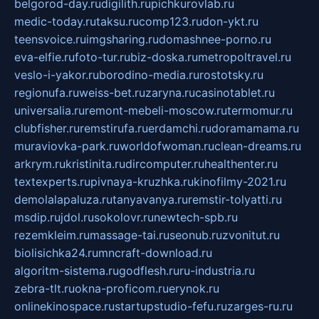
belgorod-day.ru
digilith.ru
pichkurovlab.ru
medic-today.ru
taksu.ru
comp123.ru
don-ykt.ru
teensvoice.ru
imgsharing.ru
domashnee-porno.ru
eva-elfie.ru
foto-tur.ru
biz-doska.ru
metropoltravel.ru
veslo-i-yakor.ru
borodino-media.ru
rostotsky.ru
regionufa.ru
weiss-bet.ru
zaryna.ru
casinotablet.ru
universalia.ru
remont-mebeli-moscow.ru
termomur.ru
clubfisher.ru
remstirufa.ru
erdamchi.ru
doramamama.ru
muraviovka-park.ru
worldofwoman.ru
clean-dreams.ru
arkrym.ru
kristinita.ru
dircomputer.ru
healthenter.ru
textexperts.ru
pivnaya-kruzhka.ru
kinofilmy-2021.ru
demolalapaluza.ru
tanyavanya.ru
remstir-tolyatti.ru
msdip.ru
jdol.ru
sokolovr.ru
newtech-spb.ru
rezemkleim.ru
massage-tai.ru
seonub.ru
zvonitut.ru
biolisichka24.ru
mncraft-download.ru
algoritm-sistema.ru
godflesh.ru
ru-industria.ru
zebra-tlt.ru
okna-proficom.ru
erynok.ru
onlinekinospace.ru
startupstudio-fefu.ru
zarges-ru.ru