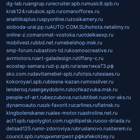
dg-lab.ru
angrup.ru
recruiter.spb.ru
music8.spb.ru
krsk124.ru
kubok.spb.ru
romanofforex.ru
analitikaplus.ru
spyonline.ru
zosikamery.ru
sloboda-ural.pp.ru
AUTO-COM.SU
hohota.net
alimy.ru
online-z.com
aromat-vostoka.ru
otdelkaexp.ru
mobilvest.ru
bbd.net.ru
mebelshop.msk.ru
smp-forum.ru
bastion-td.ru
kosmoscreative.ru
avrmotors.ru
art-galadesign.ru
tiffany-c.ru
ecostep-samara.ru
d-p.spb.ru
галактика73.рф
sko.com.ru
davitamebel-spb.ru
fotsis.ru
tesiaes.ru
kokoroyari.spb.ru
blesna-kazan.ru
mossilver.ru
lenderoq.ru
sergeydobrin.ru
tochkazvuka.msk.ru
people-of-art.ru
bezzubova.ru
clubtibet.ru
orior-aks.ru
dynamoauto.ru
szk-favorit.ru
carlines.ru
flatnsk.ru
kingbolenskaner.ru
alex-motor.ru
astroline.net.ru
act1.spb.ru
polyglot.com.ru
gidlipetsk.ru
ooo-driada.ru
detsad125.ru
mir-zdoroviya.ru
bruslanovo.ru
siterem.ru
council.spb.ru
лодкипатриот.рф
kafekolizey.ru