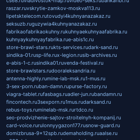
cs68.ru
vladivostok-map.ru
video-seks.ru
bankaribi.ru
raszar.ru
vskrytie-zamkov-moskva113.ru
lipetsktelecom.ru
tovudyi4kuhnyanazakaz.ru
seksuzb.ru
guzywia4kuhnyanazakaz.ru
fabrikaofabrikaokuhny.ru
kuhnyaekuhnyaafabrika.ru
kuhnyaykuhnyayfabrika.ru
e-abis1c.ru
store-brawl-stars.ru
kts-services.ru
dark-sand.ru
sindika-01.ru
sp-life.ru
x-legion.ru
sib-archives.ru
e-abis-1-c.ru
sindika01.ru
venda-festival.ru
store-brawlstars.ru
dooraleksandria.ru
antenna-highly.ru
mine-lab-msk.ru
1-mus.ru
3-sex-porn.ru
ban-damn.ru
purse-factory.ru
viagra-tablet.ru
fasbags.ru
adler-jun.ru
bandamn.ru
fincontech.ru
3sexporn.ru
1mus.ru
darksand.ru
rebus-toys.ru
minelab-msk.ru
rtdco.ru
seo-prodvizhenie-sajtov-stroitelnyh-kompanij.ru
card-voice.ru
rulonnyygazon177.ru
snow-guard.ru
domizbrusa-9x12spb.ru
demaholding.ru
aalse.ru