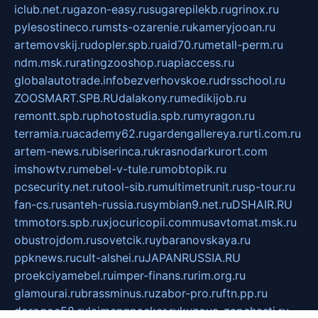
iclub.net.ru
gazon-easy.ru
sugarepilekb.ru
grinox.ru
pylesostineco.ru
msts-ozarenie.ru
kameryjooan.ru
artemovskij.ru
dopler.spb.ru
aid70.ru
metall-perm.ru
ndm.msk.ru
ratingzooshop.ru
apiaccess.ru
globalautotrade.info
bezverhovskoe.ru
drsschool.ru
ZOOSMART.SPB.RU
dalakony.ru
medikijob.ru
remontt.spb.ru
photostudia.spb.ru
myragon.ru
terramia.ru
academy62.ru
gardengallereya.ru
rti.com.ru
artem-news.ru
biserinca.ru
krasnodarkurort.com
imshowtv.ru
mebel-v-tule.ru
mobtopik.ru
pcsecurity.net.ru
tool-sib.ru
multimetrunit.ru
sp-tour.ru
fan-cs.ru
santeh-russia.ru
symbian9.net.ru
DSHAIR.RU
tmmotors.spb.ru
xjocuricopii.com
musavtomat.msk.ru
obustrojdom.ru
sovetcik.ru
ybaranovskaya.ru
ppknews.ru
cult-alshei.ru
JAPANRUSSIA.RU
proekciyamebel.ru
imper-finans.ru
rim.org.ru
glamourai.ru
brassminus.ru
zabor-pro.ru
ftn.pp.ru
dorogoe58.ru
laimengpacker.ru
kuzova-zapchasti.ru