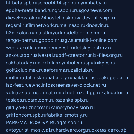
hl-beta.spb.ru
school494.spb.ru
mymubaby.ru
epoha-metalband.ru
ngr.spb.ru
rusgosnews.com
dieselvostok.ru
24hostel.msk.ru
w-dev.ru
f-ship.ru
regsmi.ru
filmnetwork.ru
malinasp.ru
kinosvin.ru
h2o-salon.ru
malutkayork.ru
deltaprim.spb.ru
tango-perm.ru
gooddir.ru
sgv.su
multiki-online.com
webkrasotki.com
cherinvest.ru
detskiy-ostrov.ru
ankou.spb.ru
alvesta1.ru
pdf-creator.ru
nix-files.org.ru
sakhatoday.ru
elektrikersymboler.ru
sputnikyes.ru
golf2club.msk.ru
aeforums.ru
zallclub.ru
multimodal.msk.ru
habaigry.ru
haikko.ru
sobakopedia.ru
isz-fest.ru
ewnc.info
screensaver-clock.net.ru
volnav.spb.ru
comnat.ru
npf.net.ru
7bit.pp.ru
kalugatur.ru
tesiaes.ru
card.com.ru
kazanka.spb.ru
gildiya-kuznecov.ru
kameryboavision.ru
griffoncom.spb.ru
fabrika-emotsiy.ru
PARK-MATROSOVA.RU
agat.spb.ru
avtoyurist-moskva1.ru
hardware.org.ru
схема-авто.рф