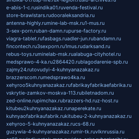
e-abis-1-c.ru
sindika01.ru
venda-festival.ru
store-brawlstars.ru
dooraleksandria.ru
antenna-highly.ru
mine-lab-msk.ru
1-mus.ru
3-sex-porn.ru
ban-damn.ru
purse-factory.ru
viagra-tablet.ru
fasbags.ru
adler-jun.ru
bandamn.ru
fincontech.ru
3sexporn.ru
1mus.ru
darksand.ru
rebus-toys.ru
minelab-msk.ru
alabuga-cityhotel.ru
medsprawo-4-ka.ru
2864420.ru
blagodarenie-spb.ru
zajmy24.ru
tovudyi-4-kuhnyanazakaz.ru
brazzerscom.ru
medsprawo4ka.ru
xehyroo5kuhnyanazakaz.ru
fabrikayfabrikaefabrika.ru
vskrytie-zamkov-moskva-113.ru
biletnadom.ru
zed-online.ru
pimchax.ru
brazzers-hd.ru
z-host.ru
kitubeu2kuhnyanazakaz.ru
naperekate.ru
kuhnyaofabrikaufabrik.ru
kitubeu-2-kuhnyanazakaz.ru
xehyroo-5-kuhnyanazakaz.ru
cs-68.ru
guzywia-4-kuhnyanazakaz.ru
mir-tk.ru
vlknrussia.ru