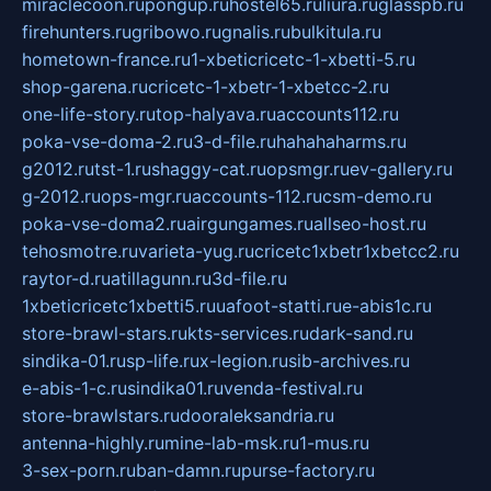
miraclecoon.ru
pongup.ru
hostel65.ru
liura.ru
glasspb.ru
firehunters.ru
gribowo.ru
gnalis.ru
bulkitula.ru
hometown-france.ru
1-xbeticricetc-1-xbetti-5.ru
shop-garena.ru
cricetc-1-xbetr-1-xbetcc-2.ru
one-life-story.ru
top-halyava.ru
accounts112.ru
poka-vse-doma-2.ru
3-d-file.ru
hahahaharms.ru
g2012.ru
tst-1.ru
shaggy-cat.ru
opsmgr.ru
ev-gallery.ru
g-2012.ru
ops-mgr.ru
accounts-112.ru
csm-demo.ru
poka-vse-doma2.ru
airgungames.ru
allseo-host.ru
tehosmotre.ru
varieta-yug.ru
cricetc1xbetr1xbetcc2.ru
raytor-d.ru
atillagunn.ru
3d-file.ru
1xbeticricetc1xbetti5.ru
uafoot-statti.ru
e-abis1c.ru
store-brawl-stars.ru
kts-services.ru
dark-sand.ru
sindika-01.ru
sp-life.ru
x-legion.ru
sib-archives.ru
e-abis-1-c.ru
sindika01.ru
venda-festival.ru
store-brawlstars.ru
dooraleksandria.ru
antenna-highly.ru
mine-lab-msk.ru
1-mus.ru
3-sex-porn.ru
ban-damn.ru
purse-factory.ru