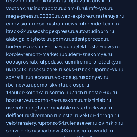
03223.ru
ufille.ru
krasotata.ru
prazdnikdushi.ru
veetbox.ru
cinemapost.ru
ciam-fr.ru
kraft-you.ru
mega-press.ru
03223.ru
web-explore.ru
rastenuya.ru
eurovision-russia.ru
strah-news.ru
freeride-team.ru
itrack-24.ru
sexshopexpress.ru
autostudiopro.ru
alabuga-cityhotel.ru
pornv.ru
atlantpereezd.ru
bud-em-znakomye.ru
a-cdc.ru
elektrostal-news.ru
korolevremont-market.ru
budem-znakomye.ru
oooagrosnab.ru
fpodaso.ru
emfire.ru
pro-otdelky.ru
ukrasotki.ru
seksuzbek.ru
seks-uzbek.ru
porno-vk.ru
sovratili.ru
olecoon.ru
vd-dosug.ru
adonyev.ru
rbc-news.ru
porno-skvirt.ru
krospr.ru
13autor-kolonka.ru
sormol.ru
2rich.ru
hostel-65.ru
hostserve.ru
porno-na-russkom.ru
mishinlab.ru
neznobi.ru
bigfatcc.ru
habble.ru
starbucksvia.ru
delfinet.ru
silvernano.ru
elestal.ru
vektor-doroga.ru
velotrenajery.ru
pronso54.ru
lenasever.ru
lovinskix.ru
show-pets.ru
smartnews03.ru
discofoxworld.ru