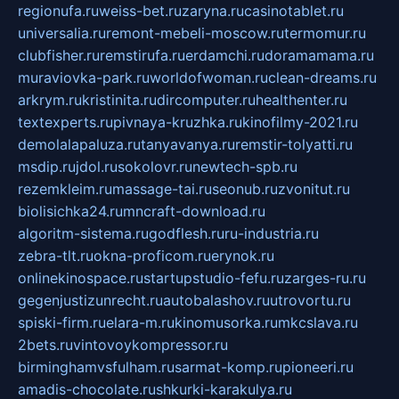
regionufa.ru
weiss-bet.ru
zaryna.ru
casinotablet.ru
universalia.ru
remont-mebeli-moscow.ru
termomur.ru
clubfisher.ru
remstirufa.ru
erdamchi.ru
doramamama.ru
muraviovka-park.ru
worldofwoman.ru
clean-dreams.ru
arkrym.ru
kristinita.ru
dircomputer.ru
healthenter.ru
textexperts.ru
pivnaya-kruzhka.ru
kinofilmy-2021.ru
demolalapaluza.ru
tanyavanya.ru
remstir-tolyatti.ru
msdip.ru
jdol.ru
sokolovr.ru
newtech-spb.ru
rezemkleim.ru
massage-tai.ru
seonub.ru
zvonitut.ru
biolisichka24.ru
mncraft-download.ru
algoritm-sistema.ru
godflesh.ru
ru-industria.ru
zebra-tlt.ru
okna-proficom.ru
erynok.ru
onlinekinospace.ru
startupstudio-fefu.ru
zarges-ru.ru
gegenjustizunrecht.ru
autobalashov.ru
utrovortu.ru
spiski-firm.ru
elara-m.ru
kinomusorka.ru
mkcslava.ru
2bets.ru
vintovoykompressor.ru
birminghamvsfulham.ru
sarmat-komp.ru
pioneeri.ru
amadis-chocolate.ru
shkurki-karakulya.ru