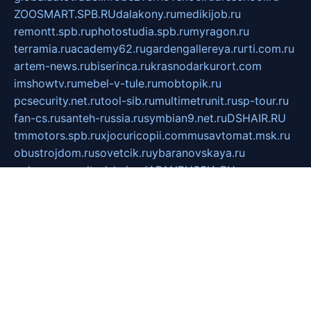
ZOOSMART.SPB.RU
dalakony.ru
medikijob.ru
remontt.spb.ru
photostudia.spb.ru
myragon.ru
terramia.ru
academy62.ru
gardengallereya.ru
rti.com.ru
artem-news.ru
biserinca.ru
krasnodarkurort.com
imshowtv.ru
mebel-v-tule.ru
mobtopik.ru
pcsecurity.net.ru
tool-sib.ru
multimetrunit.ru
sp-tour.ru
fan-cs.ru
santeh-russia.ru
symbian9.net.ru
DSHAIR.RU
tmmotors.spb.ru
xjocuricopii.com
musavtomat.msk.ru
obustrojdom.ru
sovetcik.ru
ybaranovskaya.ru
ppknews.ru
cult-alshei.ru
JAPANRUSSIA.RU
proekciyamebel.ru
imper-finans.ru
rim.org.ru
glamourai.ru
brassminus.ru
zabor-pro.ru
ftn.pp.ru
dorogoe58.ru
laimengpacker.ru
kuzova-zapchasti.ru
sageerp.ru
taxodrom.ru
dsrazvitie.ru
hardcity.net.ru
ratinghomegames.ru
topservice25.ru
gubernyan.ru
gtglasslined.ru
ii4.ru
tssport.spb.ru
andorra24.com
blackwallstreet.ru
oboimos.ru
optim-doors.com.ru
ikuch.ru
nycr.org.ru
npa21.ru
vremya-ch.spb.ru