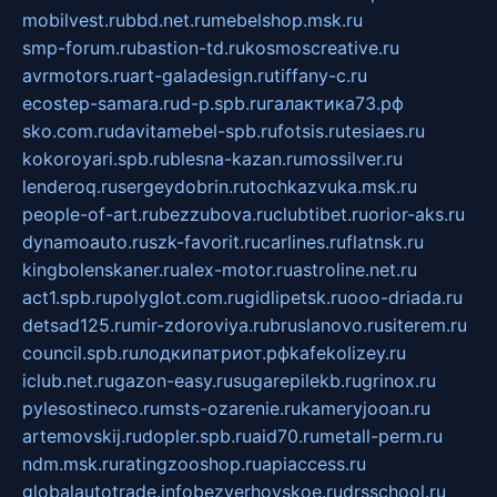
mobilvest.ru
bbd.net.ru
mebelshop.msk.ru
smp-forum.ru
bastion-td.ru
kosmoscreative.ru
avrmotors.ru
art-galadesign.ru
tiffany-c.ru
ecostep-samara.ru
d-p.spb.ru
галактика73.рф
sko.com.ru
davitamebel-spb.ru
fotsis.ru
tesiaes.ru
kokoroyari.spb.ru
blesna-kazan.ru
mossilver.ru
lenderoq.ru
sergeydobrin.ru
tochkazvuka.msk.ru
people-of-art.ru
bezzubova.ru
clubtibet.ru
orior-aks.ru
dynamoauto.ru
szk-favorit.ru
carlines.ru
flatnsk.ru
kingbolenskaner.ru
alex-motor.ru
astroline.net.ru
act1.spb.ru
polyglot.com.ru
gidlipetsk.ru
ooo-driada.ru
detsad125.ru
mir-zdoroviya.ru
bruslanovo.ru
siterem.ru
council.spb.ru
лодкипатриот.рф
kafekolizey.ru
iclub.net.ru
gazon-easy.ru
sugarepilekb.ru
grinox.ru
pylesostineco.ru
msts-ozarenie.ru
kameryjooan.ru
artemovskij.ru
dopler.spb.ru
aid70.ru
metall-perm.ru
ndm.msk.ru
ratingzooshop.ru
apiaccess.ru
globalautotrade.info
bezverhovskoe.ru
drsschool.ru