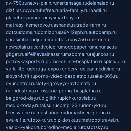
nv-750.ru
news-plain.ru
nertansaga.ru
delanalad.ru
dizfiles.ru
youtubefree.ru
aria-family.ru
roadli.ru
planeta-samara.ru
mysmartbuy.ru
matrasy-kemerovo.ru
ashanet.ru
trade-farm.ru
dotcustoms.ru
domizbrusa9x12spb.ru
autodamp.ru
narasimha.ru
djcommodities.ru
nv750.ru
x-ton.ru
newsplain.ru
cardvoice.ru
modopaper.ru
manunae.ru
gbget.ru
alfeihavsalnassr.ru
madoma.ru
tajuncos.ru
petrovkasports.ru
porno-online-besplatno.ru
splclub.ru
york-life.ru
doroga-expo.ru
ribery.ru
cleanmedicine.ru
slovar-ivrit.ru
porno-video-besplatno.ru
seks-365.ru
ovucontrol.ru
sloty-igrovyye-avtomaty.ru
ru-industriya.ru
russkoe-porno-besplatno.ru
belgorod-day.ru
digilith.ru
pichkurovlab.ru
medic-today.ru
taksu.ru
comp123.ru
don-ykt.ru
teensvoice.ru
imgsharing.ru
domashnee-porno.ru
eva-elfie.ru
foto-tur.ru
biz-doska.ru
metropoltravel.ru
veslo-i-yakor.ru
borodino-media.ru
rostotsky.ru