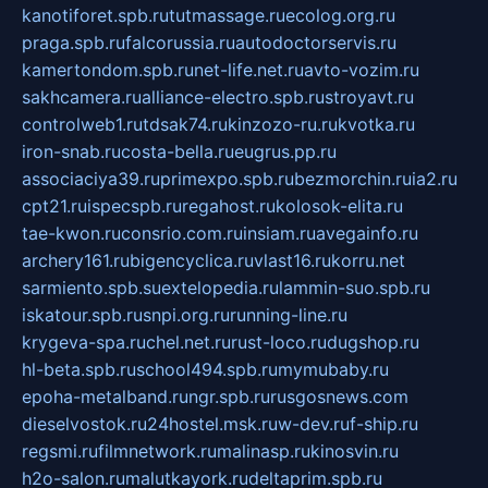
kanotiforet.spb.ru
tutmassage.ru
ecolog.org.ru
praga.spb.ru
falcorussia.ru
autodoctorservis.ru
kamertondom.spb.ru
net-life.net.ru
avto-vozim.ru
sakhcamera.ru
alliance-electro.spb.ru
stroyavt.ru
controlweb1.ru
tdsak74.ru
kinzozo-ru.ru
kvotka.ru
iron-snab.ru
costa-bella.ru
eugrus.pp.ru
associaciya39.ru
primexpo.spb.ru
bezmorchin.ru
ia2.ru
cpt21.ru
ispecspb.ru
regahost.ru
kolosok-elita.ru
tae-kwon.ru
consrio.com.ru
insiam.ru
avegainfo.ru
archery161.ru
bigencyclica.ru
vlast16.ru
korru.net
sarmiento.spb.su
extelopedia.ru
lammin-suo.spb.ru
iskatour.spb.ru
snpi.org.ru
running-line.ru
krygeva-spa.ru
chel.net.ru
rust-loco.ru
dugshop.ru
hl-beta.spb.ru
school494.spb.ru
mymubaby.ru
epoha-metalband.ru
ngr.spb.ru
rusgosnews.com
dieselvostok.ru
24hostel.msk.ru
w-dev.ru
f-ship.ru
regsmi.ru
filmnetwork.ru
malinasp.ru
kinosvin.ru
h2o-salon.ru
malutkayork.ru
deltaprim.spb.ru