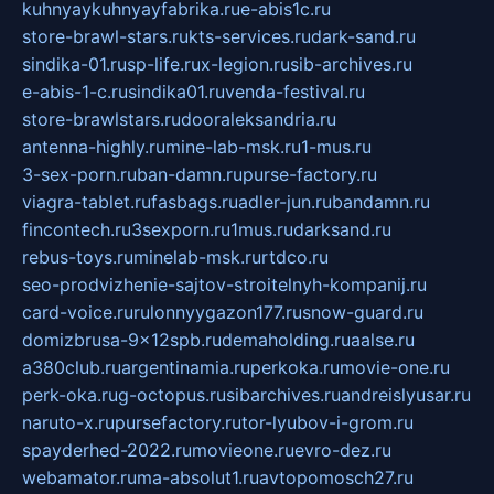
kuhnyaykuhnyayfabrika.ru
e-abis1c.ru
store-brawl-stars.ru
kts-services.ru
dark-sand.ru
sindika-01.ru
sp-life.ru
x-legion.ru
sib-archives.ru
e-abis-1-c.ru
sindika01.ru
venda-festival.ru
store-brawlstars.ru
dooraleksandria.ru
antenna-highly.ru
mine-lab-msk.ru
1-mus.ru
3-sex-porn.ru
ban-damn.ru
purse-factory.ru
viagra-tablet.ru
fasbags.ru
adler-jun.ru
bandamn.ru
fincontech.ru
3sexporn.ru
1mus.ru
darksand.ru
rebus-toys.ru
minelab-msk.ru
rtdco.ru
seo-prodvizhenie-sajtov-stroitelnyh-kompanij.ru
card-voice.ru
rulonnyygazon177.ru
snow-guard.ru
domizbrusa-9x12spb.ru
demaholding.ru
aalse.ru
a380club.ru
argentinamia.ru
perkoka.ru
movie-one.ru
perk-oka.ru
g-octopus.ru
sibarchives.ru
andreislyusar.ru
naruto-x.ru
pursefactory.ru
tor-lyubov-i-grom.ru
spayderhed-2022.ru
movieone.ru
evro-dez.ru
webamator.ru
ma-absolut1.ru
avtopomosch27.ru