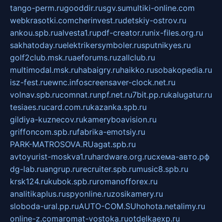
tango-perm.ru
gooddir.ru
sgv.su
multiki-online.com
webkrasotki.com
cherinvest.ru
detskiy-ostrov.ru
ankou.spb.ru
alvesta1.ru
pdf-creator.ru
nix-files.org.ru
sakhatoday.ru
elektrikersymboler.ru
sputnikyes.ru
golf2club.msk.ru
aeforums.ru
zallclub.ru
multimodal.msk.ru
habaigry.ru
haikko.ru
sobakopedia.ru
isz-fest.ru
ewnc.info
screensaver-clock.net.ru
volnav.spb.ru
comnat.ru
npf.net.ru
7bit.pp.ru
kalugatur.ru
tesiaes.ru
card.com.ru
kazanka.spb.ru
gildiya-kuznecov.ru
kameryboavision.ru
griffoncom.spb.ru
fabrika-emotsiy.ru
PARK-MATROSOVA.RU
agat.spb.ru
avtoyurist-moskva1.ru
hardware.org.ru
схема-авто.рф
dg-lab.ru
angrup.ru
recruiter.spb.ru
music8.spb.ru
krsk124.ru
kubok.spb.ru
romanofforex.ru
analitikaplus.ru
spyonline.ru
zosikamery.ru
sloboda-ural.pp.ru
AUTO-COM.SU
hohota.net
alimy.ru
online-z.com
aromat-vostoka.ru
otdelkaexp.ru