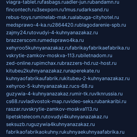
viagra-tablet.ru
fasbags.ru
adler-jun.ru
bandamn.ru
fincontech.ru
3sexporn.ru
1mus.ru
darksand.ru
rebus-toys.ru
minelab-msk.ru
alabuga-cityhotel.ru
medsprawo-4-ka.ru
2864420.ru
blagodarenie-spb.ru
zajmy24.ru
tovudyi-4-kuhnyanazakaz.ru
brazzerscom.ru
medsprawo4ka.ru
xehyroo5kuhnyanazakaz.ru
fabrikayfabrikaefabrika.ru
vskrytie-zamkov-moskva-113.ru
biletnadom.ru
zed-online.ru
pimchax.ru
brazzers-hd.ru
z-host.ru
kitubeu2kuhnyanazakaz.ru
naperekate.ru
kuhnyaofabrikaufabrik.ru
kitubeu-2-kuhnyanazakaz.ru
xehyroo-5-kuhnyanazakaz.ru
cs-68.ru
guzywia-4-kuhnyanazakaz.ru
mir-tk.ru
vlknrussia.ru
cs68.ru
vladivostok-map.ru
video-seks.ru
bankaribi.ru
raszar.ru
vskrytie-zamkov-moskva113.ru
lipetsktelecom.ru
tovudyi4kuhnyanazakaz.ru
seksuzb.ru
guzywia4kuhnyanazakaz.ru
fabrikaofabrikaokuhny.ru
kuhnyaekuhnyaafabrika.ru