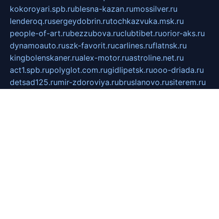
kokoroyari.spb.ru
blesna-kazan.ru
mossilver.ru
lenderoq.ru
sergeydobrin.ru
tochkazvuka.msk.ru
people-of-art.ru
bezzubova.ru
clubtibet.ru
orior-aks.ru
dynamoauto.ru
szk-favorit.ru
carlines.ru
flatnsk.ru
kingbolenskaner.ru
alex-motor.ru
astroline.net.ru
act1.spb.ru
polyglot.com.ru
gidlipetsk.ru
ooo-driada.ru
detsad125.ru
mir-zdoroviya.ru
bruslanovo.ru
siterem.ru
council.spb.ru
лодкипатриот.рф
kafekolizey.ru
iclub.net.ru
gazon-easy.ru
sugarepilekb.ru
grinox.ru
pylesostineco.ru
msts-ozarenie.ru
kameryjooan.ru
artemovskij.ru
dopler.spb.ru
aid70.ru
metall-perm.ru
ndm.msk.ru
ratingzooshop.ru
apiaccess.ru
globalautotrade.info
bezverhovskoe.ru
drsschool.ru
ZOOSMART.SPB.RU
dalakony.ru
medikijob.ru
remontt.spb.ru
photostudia.spb.ru
myragon.ru
terramia.ru
academy62.ru
gardengallereya.ru
rti.com.ru
artem-news.ru
biserinca.ru
krasnodarkurort.com
imshowtv.ru
mebel-v-tule.ru
mobtopik.ru