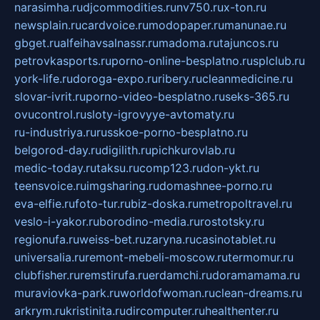
narasimha.ru
djcommodities.ru
nv750.ru
x-ton.ru
newsplain.ru
cardvoice.ru
modopaper.ru
manunae.ru
gbget.ru
alfeihavsalnassr.ru
madoma.ru
tajuncos.ru
petrovkasports.ru
porno-online-besplatno.ru
splclub.ru
york-life.ru
doroga-expo.ru
ribery.ru
cleanmedicine.ru
slovar-ivrit.ru
porno-video-besplatno.ru
seks-365.ru
ovucontrol.ru
sloty-igrovyye-avtomaty.ru
ru-industriya.ru
russkoe-porno-besplatno.ru
belgorod-day.ru
digilith.ru
pichkurovlab.ru
medic-today.ru
taksu.ru
comp123.ru
don-ykt.ru
teensvoice.ru
imgsharing.ru
domashnee-porno.ru
eva-elfie.ru
foto-tur.ru
biz-doska.ru
metropoltravel.ru
veslo-i-yakor.ru
borodino-media.ru
rostotsky.ru
regionufa.ru
weiss-bet.ru
zaryna.ru
casinotablet.ru
universalia.ru
remont-mebeli-moscow.ru
termomur.ru
clubfisher.ru
remstirufa.ru
erdamchi.ru
doramamama.ru
muraviovka-park.ru
worldofwoman.ru
clean-dreams.ru
arkrym.ru
kristinita.ru
dircomputer.ru
healthenter.ru