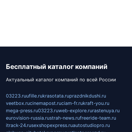
Бесплатный каталог компаний
Актуальный каталог компаний по всей России
03223.ru
ufille.ru
krasotata.ru
prazdnikdushi.ru
veetbox.ru
cinemapost.ru
ciam-fr.ru
kraft-you.ru
mega-press.ru
03223.ru
web-explore.ru
rastenuya.ru
eurovision-russia.ru
strah-news.ru
freeride-team.ru
itrack-24.ru
sexshopexpress.ru
autostudiopro.ru