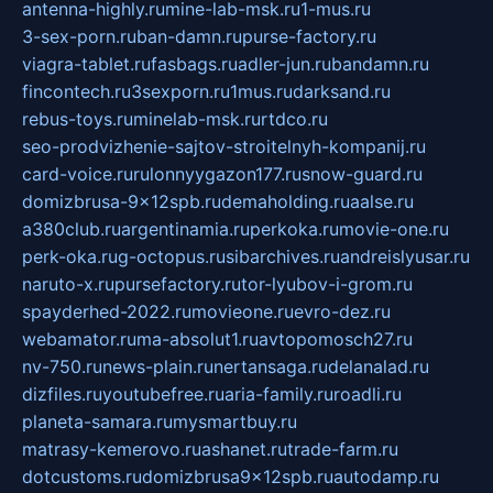
antenna-highly.ru
mine-lab-msk.ru
1-mus.ru
3-sex-porn.ru
ban-damn.ru
purse-factory.ru
viagra-tablet.ru
fasbags.ru
adler-jun.ru
bandamn.ru
fincontech.ru
3sexporn.ru
1mus.ru
darksand.ru
rebus-toys.ru
minelab-msk.ru
rtdco.ru
seo-prodvizhenie-sajtov-stroitelnyh-kompanij.ru
card-voice.ru
rulonnyygazon177.ru
snow-guard.ru
domizbrusa-9x12spb.ru
demaholding.ru
aalse.ru
a380club.ru
argentinamia.ru
perkoka.ru
movie-one.ru
perk-oka.ru
g-octopus.ru
sibarchives.ru
andreislyusar.ru
naruto-x.ru
pursefactory.ru
tor-lyubov-i-grom.ru
spayderhed-2022.ru
movieone.ru
evro-dez.ru
webamator.ru
ma-absolut1.ru
avtopomosch27.ru
nv-750.ru
news-plain.ru
nertansaga.ru
delanalad.ru
dizfiles.ru
youtubefree.ru
aria-family.ru
roadli.ru
planeta-samara.ru
mysmartbuy.ru
matrasy-kemerovo.ru
ashanet.ru
trade-farm.ru
dotcustoms.ru
domizbrusa9x12spb.ru
autodamp.ru