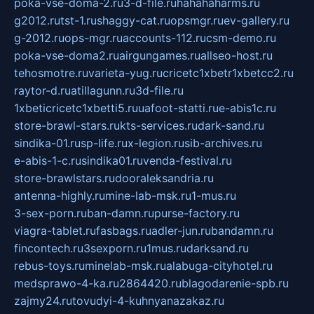
poka-vse-doma-2.ru
3-d-file.ru
hahahaharms.ru
g2012.ru
tst-1.ru
shaggy-cat.ru
opsmgr.ru
ev-gallery.ru
g-2012.ru
ops-mgr.ru
accounts-112.ru
csm-demo.ru
poka-vse-doma2.ru
airgungames.ru
allseo-host.ru
tehosmotre.ru
varieta-yug.ru
cricetc1xbetr1xbetcc2.ru
raytor-d.ru
atillagunn.ru
3d-file.ru
1xbeticricetc1xbetti5.ru
uafoot-statti.ru
e-abis1c.ru
store-brawl-stars.ru
kts-services.ru
dark-sand.ru
sindika-01.ru
sp-life.ru
x-legion.ru
sib-archives.ru
e-abis-1-c.ru
sindika01.ru
venda-festival.ru
store-brawlstars.ru
dooraleksandria.ru
antenna-highly.ru
mine-lab-msk.ru
1-mus.ru
3-sex-porn.ru
ban-damn.ru
purse-factory.ru
viagra-tablet.ru
fasbags.ru
adler-jun.ru
bandamn.ru
fincontech.ru
3sexporn.ru
1mus.ru
darksand.ru
rebus-toys.ru
minelab-msk.ru
alabuga-cityhotel.ru
medsprawo-4-ka.ru
2864420.ru
blagodarenie-spb.ru
zajmy24.ru
tovudyi-4-kuhnyanazakaz.ru