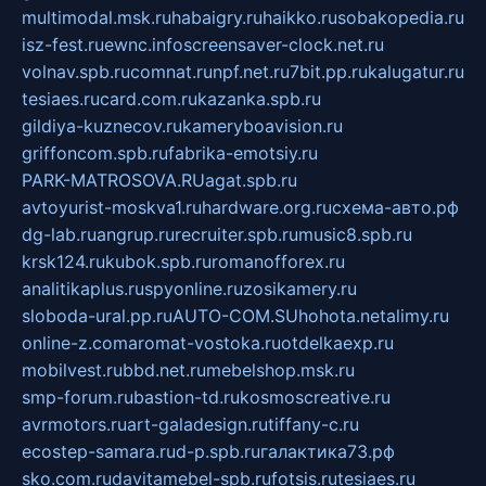
multimodal.msk.ru
habaigry.ru
haikko.ru
sobakopedia.ru
isz-fest.ru
ewnc.info
screensaver-clock.net.ru
volnav.spb.ru
comnat.ru
npf.net.ru
7bit.pp.ru
kalugatur.ru
tesiaes.ru
card.com.ru
kazanka.spb.ru
gildiya-kuznecov.ru
kameryboavision.ru
griffoncom.spb.ru
fabrika-emotsiy.ru
PARK-MATROSOVA.RU
agat.spb.ru
avtoyurist-moskva1.ru
hardware.org.ru
схема-авто.рф
dg-lab.ru
angrup.ru
recruiter.spb.ru
music8.spb.ru
krsk124.ru
kubok.spb.ru
romanofforex.ru
analitikaplus.ru
spyonline.ru
zosikamery.ru
sloboda-ural.pp.ru
AUTO-COM.SU
hohota.net
alimy.ru
online-z.com
aromat-vostoka.ru
otdelkaexp.ru
mobilvest.ru
bbd.net.ru
mebelshop.msk.ru
smp-forum.ru
bastion-td.ru
kosmoscreative.ru
avrmotors.ru
art-galadesign.ru
tiffany-c.ru
ecostep-samara.ru
d-p.spb.ru
галактика73.рф
sko.com.ru
davitamebel-spb.ru
fotsis.ru
tesiaes.ru