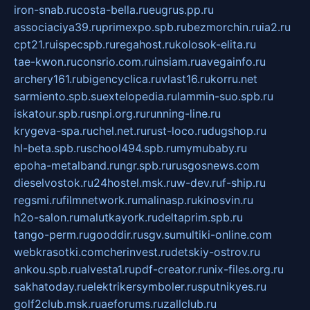
iron-snab.ru
costa-bella.ru
eugrus.pp.ru
associaciya39.ru
primexpo.spb.ru
bezmorchin.ru
ia2.ru
cpt21.ru
ispecspb.ru
regahost.ru
kolosok-elita.ru
tae-kwon.ru
consrio.com.ru
insiam.ru
avegainfo.ru
archery161.ru
bigencyclica.ru
vlast16.ru
korru.net
sarmiento.spb.su
extelopedia.ru
lammin-suo.spb.ru
iskatour.spb.ru
snpi.org.ru
running-line.ru
krygeva-spa.ru
chel.net.ru
rust-loco.ru
dugshop.ru
hl-beta.spb.ru
school494.spb.ru
mymubaby.ru
epoha-metalband.ru
ngr.spb.ru
rusgosnews.com
dieselvostok.ru
24hostel.msk.ru
w-dev.ru
f-ship.ru
regsmi.ru
filmnetwork.ru
malinasp.ru
kinosvin.ru
h2o-salon.ru
malutkayork.ru
deltaprim.spb.ru
tango-perm.ru
gooddir.ru
sgv.su
multiki-online.com
webkrasotki.com
cherinvest.ru
detskiy-ostrov.ru
ankou.spb.ru
alvesta1.ru
pdf-creator.ru
nix-files.org.ru
sakhatoday.ru
elektrikersymboler.ru
sputnikyes.ru
golf2club.msk.ru
aeforums.ru
zallclub.ru