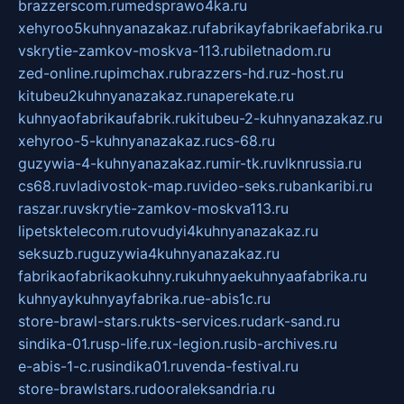
brazzerscom.ru
medsprawo4ka.ru
xehyroo5kuhnyanazakaz.ru
fabrikayfabrikaefabrika.ru
vskrytie-zamkov-moskva-113.ru
biletnadom.ru
zed-online.ru
pimchax.ru
brazzers-hd.ru
z-host.ru
kitubeu2kuhnyanazakaz.ru
naperekate.ru
kuhnyaofabrikaufabrik.ru
kitubeu-2-kuhnyanazakaz.ru
xehyroo-5-kuhnyanazakaz.ru
cs-68.ru
guzywia-4-kuhnyanazakaz.ru
mir-tk.ru
vlknrussia.ru
cs68.ru
vladivostok-map.ru
video-seks.ru
bankaribi.ru
raszar.ru
vskrytie-zamkov-moskva113.ru
lipetsktelecom.ru
tovudyi4kuhnyanazakaz.ru
seksuzb.ru
guzywia4kuhnyanazakaz.ru
fabrikaofabrikaokuhny.ru
kuhnyaekuhnyaafabrika.ru
kuhnyaykuhnyayfabrika.ru
e-abis1c.ru
store-brawl-stars.ru
kts-services.ru
dark-sand.ru
sindika-01.ru
sp-life.ru
x-legion.ru
sib-archives.ru
e-abis-1-c.ru
sindika01.ru
venda-festival.ru
store-brawlstars.ru
dooraleksandria.ru