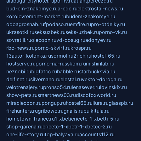
alabuga-cityhotel.ru
pornv.ru
atlantpereezd.ru
bud-em-znakomye.ru
a-cdc.ru
elektrostal-news.ru
korolevremont-market.ru
budem-znakomye.ru
oooagrosnab.ru
fpodaso.ru
emfire.ru
pro-otdelky.ru
ukrasotki.ru
seksuzbek.ru
seks-uzbek.ru
porno-vk.ru
sovratili.ru
olecoon.ru
vd-dosug.ru
adonyev.ru
rbc-news.ru
porno-skvirt.ru
krospr.ru
13autor-kolonka.ru
sormol.ru
2rich.ru
hostel-65.ru
hostserve.ru
porno-na-russkom.ru
mishinlab.ru
neznobi.ru
bigfatcc.ru
habble.ru
starbucksvia.ru
delfinet.ru
silvernano.ru
elestal.ru
vektor-doroga.ru
velotrenajery.ru
pronso54.ru
lenasever.ru
lovinskix.ru
show-pets.ru
smartnews03.ru
discofoxworld.ru
miraclecoon.ru
pongup.ru
hostel65.ru
liura.ru
glasspb.ru
firehunters.ru
gribowo.ru
gnalis.ru
bulkitula.ru
hometown-france.ru
1-xbeticricetc-1-xbetti-5.ru
shop-garena.ru
cricetc-1-xbetr-1-xbetcc-2.ru
one-life-story.ru
top-halyava.ru
accounts112.ru