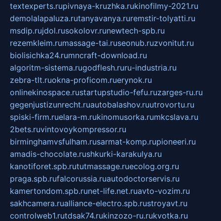
textexperts.ru
pivnaya-kruzhka.ru
kinofilmy-2021.ru
demolalapaluza.ru
tanyavanya.ru
remstir-tolyatti.ru
msdip.ru
jdol.ru
sokolovr.ru
newtech-spb.ru
rezemkleim.ru
massage-tai.ru
seonub.ru
zvonitut.ru
biolisichka24.ru
mncraft-download.ru
algoritm-sistema.ru
godflesh.ru
ru-industria.ru
zebra-tlt.ru
okna-proficom.ru
erynok.ru
onlinekinospace.ru
startupstudio-fefu.ru
zarges-ru.ru
gegenjustizunrecht.ru
autobalashov.ru
utrovortu.ru
spiski-firm.ru
elara-m.ru
kinomusorka.ru
mkcslava.ru
2bets.ru
vintovoykompressor.ru
birminghamvsfulham.ru
sarmat-komp.ru
pioneeri.ru
amadis-chocolate.ru
shkurki-karakulya.ru
kanotiforet.spb.ru
tutmassage.ru
ecolog.org.ru
praga.spb.ru
falcorussia.ru
autodoctorservis.ru
kamertondom.spb.ru
net-life.net.ru
avto-vozim.ru
sakhcamera.ru
alliance-electro.spb.ru
stroyavt.ru
controlweb1.ru
tdsak74.ru
kinzozo-ru.ru
kvotka.ru