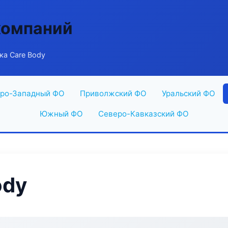
компаний
ка Care Body
ро-Западный ФО
Приволжский ФО
Уральский ФО
Южный ФО
Северо-Кавказский ФО
ody