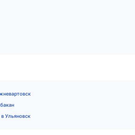
ижневартовск
Абакан
 в Ульяновск