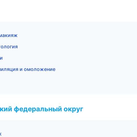
 макияж
тология
ки
эпиляция и омоложение
ский федеральный округ
к