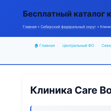
Бесплатный каталог 
Главная
»
Сибирский федеральный округ
» Клини
🏠 Главная
Центральный ФО
Севе
Клиника Care B