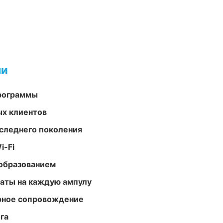
ми
программы
ых клиентов
следнего поколения
i-Fi
образованием
аты на каждую ампулу
урное сопровождение
га