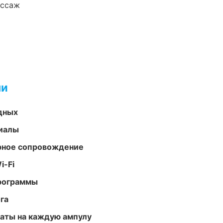
ассаж
ми
одных
риалы
урное сопровождение
i-Fi
программы
га
аты на каждую ампулу