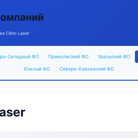
компаний
а Clinic Laser
ро-Западный ФО
Приволжский ФО
Уральский ФО
Южный ФО
Северо-Кавказский ФО
Laser