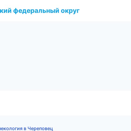
ский федеральный округ
инекология в Череповец