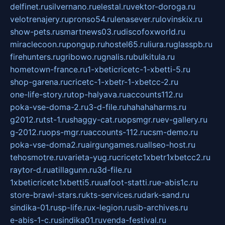
delfinet.ru
silvernano.ru
elestal.ru
vektor-doroga.ru
velotrenajery.ru
pronso54.ru
lenasever.ru
lovinskix.ru
show-pets.ru
smartnews03.ru
discofoxworld.ru
miraclecoon.ru
pongup.ru
hostel65.ru
liura.ru
glasspb.ru
firehunters.ru
gribowo.ru
gnalis.ru
bulkitula.ru
hometown-france.ru
1-xbeticricetc-1-xbetti-5.ru
shop-garena.ru
cricetc-1-xbetr-1-xbetcc-2.ru
one-life-story.ru
top-halyava.ru
accounts112.ru
poka-vse-doma-2.ru
3-d-file.ru
hahahaharms.ru
g2012.ru
tst-1.ru
shaggy-cat.ru
opsmgr.ru
ev-gallery.ru
g-2012.ru
ops-mgr.ru
accounts-112.ru
csm-demo.ru
poka-vse-doma2.ru
airgungames.ru
allseo-host.ru
tehosmotre.ru
varieta-yug.ru
cricetc1xbetr1xbetcc2.ru
raytor-d.ru
atillagunn.ru
3d-file.ru
1xbeticricetc1xbetti5.ru
uafoot-statti.ru
e-abis1c.ru
store-brawl-stars.ru
kts-services.ru
dark-sand.ru
sindika-01.ru
sp-life.ru
x-legion.ru
sib-archives.ru
e-abis-1-c.ru
sindika01.ru
venda-festival.ru