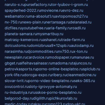
naruto-x.ru
pursefactory.ru
tor-lyubov-i-grom.ru
spayderhed-2022.ru
movieone.ru
evro-dez.ru
webamator.ru
ma-absolut1.ru
avtopomosch27.ru
nv-750.ru
news-plain.ru
nertansaga.ru
delanalad.ru
dizfiles.ru
youtubefree.ru
aria-family.ru
roadli.ru
planeta-samara.ru
mysmartbuy.ru
matrasy-kemerovo.ru
ashanet.ru
trade-farm.ru
dotcustoms.ru
domizbrusa9x12spb.ru
autodamp.ru
narasimha.ru
djcommodities.ru
nv750.ru
x-ton.ru
newsplain.ru
cardvoice.ru
modopaper.ru
manunae.ru
gbget.ru
alfeihavsalnassr.ru
madoma.ru
tajuncos.ru
petrovkasports.ru
porno-online-besplatno.ru
splclub.ru
york-life.ru
doroga-expo.ru
ribery.ru
cleanmedicine.ru
slovar-ivrit.ru
porno-video-besplatno.ru
seks-365.ru
ovucontrol.ru
sloty-igrovyye-avtomaty.ru
ru-industriya.ru
russkoe-porno-besplatno.ru
belgorod-day.ru
digilith.ru
pichkurovlab.ru
medic-today.ru
taksu.ru
comp123.ru
don-ykt.ru