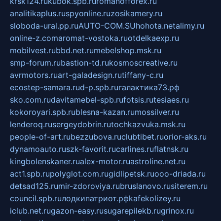
krsk124.ru
kubok.spb.ru
romanofforex.ru
analitikaplus.ru
spyonline.ru
zosikamery.ru
sloboda-ural.pp.ru
AUTO-COM.SU
hohota.net
alimy.ru
online-z.com
aromat-vostoka.ru
otdelkaexp.ru
mobilvest.ru
bbd.net.ru
mebelshop.msk.ru
smp-forum.ru
bastion-td.ru
kosmoscreative.ru
avrmotors.ru
art-galadesign.ru
tiffany-c.ru
ecostep-samara.ru
d-p.spb.ru
галактика73.рф
sko.com.ru
davitamebel-spb.ru
fotsis.ru
tesiaes.ru
kokoroyari.spb.ru
blesna-kazan.ru
mossilver.ru
lenderoq.ru
sergeydobrin.ru
tochkazvuka.msk.ru
people-of-art.ru
bezzubova.ru
clubtibet.ru
orior-aks.ru
dynamoauto.ru
szk-favorit.ru
carlines.ru
flatnsk.ru
kingbolenskaner.ru
alex-motor.ru
astroline.net.ru
act1.spb.ru
polyglot.com.ru
gidlipetsk.ru
ooo-driada.ru
detsad125.ru
mir-zdoroviya.ru
bruslanovo.ru
siterem.ru
council.spb.ru
лодкипатриот.рф
kafekolizey.ru
iclub.net.ru
gazon-easy.ru
sugarepilekb.ru
grinox.ru