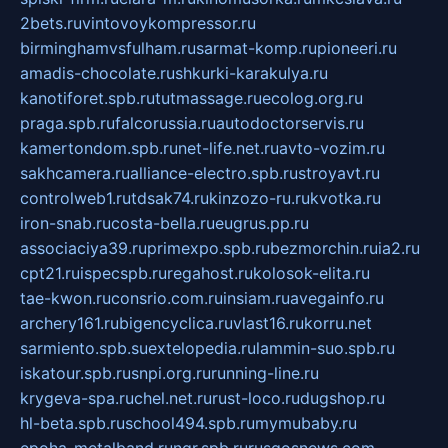
2bets.ru
vintovoykompressor.ru
birminghamvsfulham.ru
sarmat-komp.ru
pioneeri.ru
amadis-chocolate.ru
shkurki-karakulya.ru
kanotiforet.spb.ru
tutmassage.ru
ecolog.org.ru
praga.spb.ru
falcorussia.ru
autodoctorservis.ru
kamertondom.spb.ru
net-life.net.ru
avto-vozim.ru
sakhcamera.ru
alliance-electro.spb.ru
stroyavt.ru
controlweb1.ru
tdsak74.ru
kinzozo-ru.ru
kvotka.ru
iron-snab.ru
costa-bella.ru
eugrus.pp.ru
associaciya39.ru
primexpo.spb.ru
bezmorchin.ru
ia2.ru
cpt21.ru
ispecspb.ru
regahost.ru
kolosok-elita.ru
tae-kwon.ru
consrio.com.ru
insiam.ru
avegainfo.ru
archery161.ru
bigencyclica.ru
vlast16.ru
korru.net
sarmiento.spb.su
extelopedia.ru
lammin-suo.spb.ru
iskatour.spb.ru
snpi.org.ru
running-line.ru
krygeva-spa.ru
chel.net.ru
rust-loco.ru
dugshop.ru
hl-beta.spb.ru
school494.spb.ru
mymubaby.ru