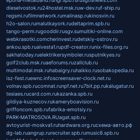
epoha-metalband.ru
ngr.spb.ru
rusgosnews.com
dieselvostok.ru
24hostel.msk.ru
w-dev.ru
f-ship.ru
regsmi.ru
filmnetwork.ru
malinasp.ru
kinosvin.ru
h2o-salon.ru
malutkayork.ru
deltaprim.spb.ru
tango-perm.ru
gooddir.ru
sgv.su
multiki-online.com
webkrasotki.com
cherinvest.ru
detskiy-ostrov.ru
ankou.spb.ru
alvesta1.ru
pdf-creator.ru
nix-files.org.ru
sakhatoday.ru
elektrikersymboler.ru
sputnikyes.ru
golf2club.msk.ru
aeforums.ru
zallclub.ru
multimodal.msk.ru
habaigry.ru
haikko.ru
sobakopedia.ru
isz-fest.ru
ewnc.info
screensaver-clock.net.ru
volnav.spb.ru
comnat.ru
npf.net.ru
7bit.pp.ru
kalugatur.ru
tesiaes.ru
card.com.ru
kazanka.spb.ru
gildiya-kuznecov.ru
kameryboavision.ru
griffoncom.spb.ru
fabrika-emotsiy.ru
PARK-MATROSOVA.RU
agat.spb.ru
avtoyurist-moskva1.ru
hardware.org.ru
схема-авто.рф
dg-lab.ru
angrup.ru
recruiter.spb.ru
music8.spb.ru