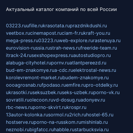
Актуальный каталог компаний по всей России
03223.ru
ufille.ru
krasotata.ru
prazdnikdushi.ru
veetbox.ru
cinemapost.ru
ciam-fr.ru
kraft-you.ru
mega-press.ru
03223.ru
web-explore.ru
rastenuya.ru
eurovision-russia.ru
strah-news.ru
freeride-team.ru
itrack-24.ru
sexshopexpress.ru
autostudiopro.ru
alabuga-cityhotel.ru
pornv.ru
atlantpereezd.ru
bud-em-znakomye.ru
a-cdc.ru
elektrostal-news.ru
korolevremont-market.ru
budem-znakomye.ru
oooagrosnab.ru
fpodaso.ru
emfire.ru
pro-otdelky.ru
ukrasotki.ru
seksuzbek.ru
seks-uzbek.ru
porno-vk.ru
sovratili.ru
olecoon.ru
vd-dosug.ru
adonyev.ru
rbc-news.ru
porno-skvirt.ru
krospr.ru
13autor-kolonka.ru
sormol.ru
2rich.ru
hostel-65.ru
hostserve.ru
porno-na-russkom.ru
mishinlab.ru
neznobi.ru
bigfatcc.ru
habble.ru
starbucksvia.ru