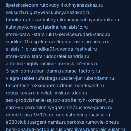
lipetsktelecom.ru
tovudyi4kuhnyanazakaz.ru
seksuzb.ru
guzywia4kuhnyanazakaz.ru
fabrikaofabrikaokuhny.ru
kuhnyaekuhnyaafabrika.ru
kuhnyaykuhnyayfabrika.ru
e-abis1c.ru
store-brawl-stars.ru
kts-services.ru
dark-sand.ru
sindika-01.ru
sp-life.ru
x-legion.ru
sib-archives.ru
e-abis-1-c.ru
sindika01.ru
venda-festival.ru
store-brawlstars.ru
dooraleksandria.ru
antenna-highly.ru
mine-lab-msk.ru
1-mus.ru
3-sex-porn.ru
ban-damn.ru
purse-factory.ru
viagra-tablet.ru
fasbags.ru
adler-jun.ru
bandamn.ru
fincontech.ru
3sexporn.ru
1mus.ru
darksand.ru
rebus-toys.ru
minelab-msk.ru
rtdco.ru
seo-prodvizhenie-sajtov-stroitelnyh-kompanij.ru
card-voice.ru
rulonnyygazon177.ru
snow-guard.ru
domizbrusa-9x12spb.ru
demaholding.ru
aalse.ru
a380club.ru
argentinamia.ru
perkoka.ru
movie-one.ru
perk-oka.ru
g-octopus.ru
sibarchives.ru
andreislyusar.ru