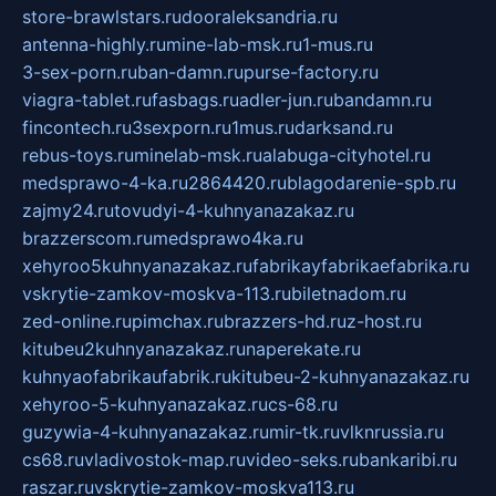
store-brawlstars.ru
dooraleksandria.ru
antenna-highly.ru
mine-lab-msk.ru
1-mus.ru
3-sex-porn.ru
ban-damn.ru
purse-factory.ru
viagra-tablet.ru
fasbags.ru
adler-jun.ru
bandamn.ru
fincontech.ru
3sexporn.ru
1mus.ru
darksand.ru
rebus-toys.ru
minelab-msk.ru
alabuga-cityhotel.ru
medsprawo-4-ka.ru
2864420.ru
blagodarenie-spb.ru
zajmy24.ru
tovudyi-4-kuhnyanazakaz.ru
brazzerscom.ru
medsprawo4ka.ru
xehyroo5kuhnyanazakaz.ru
fabrikayfabrikaefabrika.ru
vskrytie-zamkov-moskva-113.ru
biletnadom.ru
zed-online.ru
pimchax.ru
brazzers-hd.ru
z-host.ru
kitubeu2kuhnyanazakaz.ru
naperekate.ru
kuhnyaofabrikaufabrik.ru
kitubeu-2-kuhnyanazakaz.ru
xehyroo-5-kuhnyanazakaz.ru
cs-68.ru
guzywia-4-kuhnyanazakaz.ru
mir-tk.ru
vlknrussia.ru
cs68.ru
vladivostok-map.ru
video-seks.ru
bankaribi.ru
raszar.ru
vskrytie-zamkov-moskva113.ru