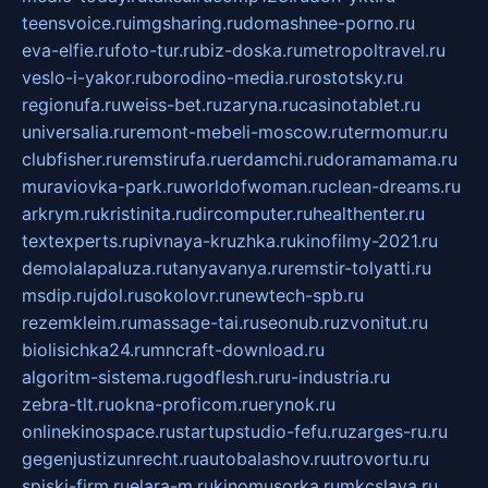
teensvoice.ru
imgsharing.ru
domashnee-porno.ru
eva-elfie.ru
foto-tur.ru
biz-doska.ru
metropoltravel.ru
veslo-i-yakor.ru
borodino-media.ru
rostotsky.ru
regionufa.ru
weiss-bet.ru
zaryna.ru
casinotablet.ru
universalia.ru
remont-mebeli-moscow.ru
termomur.ru
clubfisher.ru
remstirufa.ru
erdamchi.ru
doramamama.ru
muraviovka-park.ru
worldofwoman.ru
clean-dreams.ru
arkrym.ru
kristinita.ru
dircomputer.ru
healthenter.ru
textexperts.ru
pivnaya-kruzhka.ru
kinofilmy-2021.ru
demolalapaluza.ru
tanyavanya.ru
remstir-tolyatti.ru
msdip.ru
jdol.ru
sokolovr.ru
newtech-spb.ru
rezemkleim.ru
massage-tai.ru
seonub.ru
zvonitut.ru
biolisichka24.ru
mncraft-download.ru
algoritm-sistema.ru
godflesh.ru
ru-industria.ru
zebra-tlt.ru
okna-proficom.ru
erynok.ru
onlinekinospace.ru
startupstudio-fefu.ru
zarges-ru.ru
gegenjustizunrecht.ru
autobalashov.ru
utrovortu.ru
spiski-firm.ru
elara-m.ru
kinomusorka.ru
mkcslava.ru