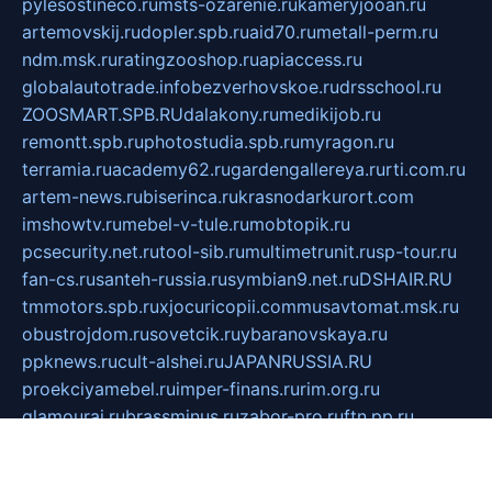
pylesostineco.ru
msts-ozarenie.ru
kameryjooan.ru
artemovskij.ru
dopler.spb.ru
aid70.ru
metall-perm.ru
ndm.msk.ru
ratingzooshop.ru
apiaccess.ru
globalautotrade.info
bezverhovskoe.ru
drsschool.ru
ZOOSMART.SPB.RU
dalakony.ru
medikijob.ru
remontt.spb.ru
photostudia.spb.ru
myragon.ru
terramia.ru
academy62.ru
gardengallereya.ru
rti.com.ru
artem-news.ru
biserinca.ru
krasnodarkurort.com
imshowtv.ru
mebel-v-tule.ru
mobtopik.ru
pcsecurity.net.ru
tool-sib.ru
multimetrunit.ru
sp-tour.ru
fan-cs.ru
santeh-russia.ru
symbian9.net.ru
DSHAIR.RU
tmmotors.spb.ru
xjocuricopii.com
musavtomat.msk.ru
obustrojdom.ru
sovetcik.ru
ybaranovskaya.ru
ppknews.ru
cult-alshei.ru
JAPANRUSSIA.RU
proekciyamebel.ru
imper-finans.ru
rim.org.ru
glamourai.ru
brassminus.ru
zabor-pro.ru
ftn.pp.ru
dorogoe58.ru
laimengpacker.ru
kuzova-zapchasti.ru
sageerp.ru
taxodrom.ru
dsrazvitie.ru
hardcity.net.ru