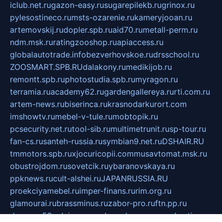
iclub.net.ru
gazon-easy.ru
sugarepilekb.ru
grinox.ru
pylesostineco.ru
msts-ozarenie.ru
kameryjooan.ru
artemovskij.ru
dopler.spb.ru
aid70.ru
metall-perm.ru
ndm.msk.ru
ratingzooshop.ru
apiaccess.ru
globalautotrade.info
bezverhovskoe.ru
drsschool.ru
ZOOSMART.SPB.RU
dalakony.ru
medikijob.ru
remontt.spb.ru
photostudia.spb.ru
myragon.ru
terramia.ru
academy62.ru
gardengallereya.ru
rti.com.ru
artem-news.ru
biserinca.ru
krasnodarkurort.com
imshowtv.ru
mebel-v-tule.ru
mobtopik.ru
pcsecurity.net.ru
tool-sib.ru
multimetrunit.ru
sp-tour.ru
fan-cs.ru
santeh-russia.ru
symbian9.net.ru
DSHAIR.RU
tmmotors.spb.ru
xjocuricopii.com
musavtomat.msk.ru
obustrojdom.ru
sovetcik.ru
ybaranovskaya.ru
ppknews.ru
cult-alshei.ru
JAPANRUSSIA.RU
proekciyamebel.ru
imper-finans.ru
rim.org.ru
glamourai.ru
brassminus.ru
zabor-pro.ru
ftn.pp.ru
dorogoe58.ru
laimengpacker.ru
kuzova-zapchasti.ru