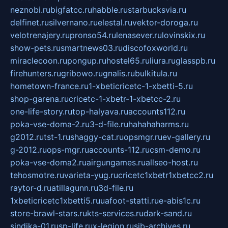
neznobi.ru
bigfatcc.ru
habble.ru
starbucksvia.ru
delfinet.ru
silvernano.ru
elestal.ru
vektor-doroga.ru
velotrenajery.ru
pronso54.ru
lenasever.ru
lovinskix.ru
show-pets.ru
smartnews03.ru
discofoxworld.ru
miraclecoon.ru
pongup.ru
hostel65.ru
liura.ru
glasspb.ru
firehunters.ru
gribowo.ru
gnalis.ru
bulkitula.ru
hometown-france.ru
1-xbeticricetc-1-xbetti-5.ru
shop-garena.ru
cricetc-1-xbetr-1-xbetcc-2.ru
one-life-story.ru
top-halyava.ru
accounts112.ru
poka-vse-doma-2.ru
3-d-file.ru
hahahaharms.ru
g2012.ru
tst-1.ru
shaggy-cat.ru
opsmgr.ru
ev-gallery.ru
g-2012.ru
ops-mgr.ru
accounts-112.ru
csm-demo.ru
poka-vse-doma2.ru
airgungames.ru
allseo-host.ru
tehosmotre.ru
varieta-yug.ru
cricetc1xbetr1xbetcc2.ru
raytor-d.ru
atillagunn.ru
3d-file.ru
1xbeticricetc1xbetti5.ru
uafoot-statti.ru
e-abis1c.ru
store-brawl-stars.ru
kts-services.ru
dark-sand.ru
sindika-01.ru
sp-life.ru
x-legion.ru
sib-archives.ru