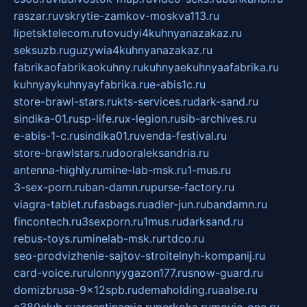
raszar.ru
vskrytie-zamkov-moskva113.ru
lipetsktelecom.ru
tovudyi4kuhnyanazakaz.ru
seksuzb.ru
guzywia4kuhnyanazakaz.ru
fabrikaofabrikaokuhny.ru
kuhnyaekuhnyaafabrika.ru
kuhnyaykuhnyayfabrika.ru
e-abis1c.ru
store-brawl-stars.ru
kts-services.ru
dark-sand.ru
sindika-01.ru
sp-life.ru
x-legion.ru
sib-archives.ru
e-abis-1-c.ru
sindika01.ru
venda-festival.ru
store-brawlstars.ru
dooraleksandria.ru
antenna-highly.ru
mine-lab-msk.ru
1-mus.ru
3-sex-porn.ru
ban-damn.ru
purse-factory.ru
viagra-tablet.ru
fasbags.ru
adler-jun.ru
bandamn.ru
fincontech.ru
3sexporn.ru
1mus.ru
darksand.ru
rebus-toys.ru
minelab-msk.ru
rtdco.ru
seo-prodvizhenie-sajtov-stroitelnyh-kompanij.ru
card-voice.ru
rulonnyygazon177.ru
snow-guard.ru
domizbrusa-9x12spb.ru
demaholding.ru
aalse.ru
a380club.ru
argentinamia.ru
perkoka.ru
movie-one.ru