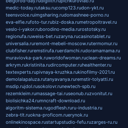
belgorod-day.ru
digilith.ru
pichkurovlab.ru
medic-today.ru
taksu.ru
comp123.ru
don-ykt.ru
teensvoice.ru
imgsharing.ru
domashnee-porno.ru
eva-elfie.ru
foto-tur.ru
biz-doska.ru
metropoltravel.ru
veslo-i-yakor.ru
borodino-media.ru
rostotsky.ru
regionufa.ru
weiss-bet.ru
zaryna.ru
casinotablet.ru
universalia.ru
remont-mebeli-moscow.ru
termomur.ru
clubfisher.ru
remstirufa.ru
erdamchi.ru
doramamama.ru
muraviovka-park.ru
worldofwoman.ru
clean-dreams.ru
arkrym.ru
kristinita.ru
dircomputer.ru
healthenter.ru
textexperts.ru
pivnaya-kruzhka.ru
kinofilmy-2021.ru
demolalapaluza.ru
tanyavanya.ru
remstir-tolyatti.ru
msdip.ru
jdol.ru
sokolovr.ru
newtech-spb.ru
rezemkleim.ru
massage-tai.ru
seonub.ru
zvonitut.ru
biolisichka24.ru
mncraft-download.ru
algoritm-sistema.ru
godflesh.ru
ru-industria.ru
zebra-tlt.ru
okna-proficom.ru
erynok.ru
onlinekinospace.ru
startupstudio-fefu.ru
zarges-ru.ru