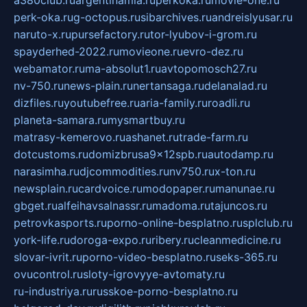
perk-oka.ru
g-octopus.ru
sibarchives.ru
andreislyusar.ru
naruto-x.ru
pursefactory.ru
tor-lyubov-i-grom.ru
spayderhed-2022.ru
movieone.ru
evro-dez.ru
webamator.ru
ma-absolut1.ru
avtopomosch27.ru
nv-750.ru
news-plain.ru
nertansaga.ru
delanalad.ru
dizfiles.ru
youtubefree.ru
aria-family.ru
roadli.ru
planeta-samara.ru
mysmartbuy.ru
matrasy-kemerovo.ru
ashanet.ru
trade-farm.ru
dotcustoms.ru
domizbrusa9x12spb.ru
autodamp.ru
narasimha.ru
djcommodities.ru
nv750.ru
x-ton.ru
newsplain.ru
cardvoice.ru
modopaper.ru
manunae.ru
gbget.ru
alfeihavsalnassr.ru
madoma.ru
tajuncos.ru
petrovkasports.ru
porno-online-besplatno.ru
splclub.ru
york-life.ru
doroga-expo.ru
ribery.ru
cleanmedicine.ru
slovar-ivrit.ru
porno-video-besplatno.ru
seks-365.ru
ovucontrol.ru
sloty-igrovyye-avtomaty.ru
ru-industriya.ru
russkoe-porno-besplatno.ru