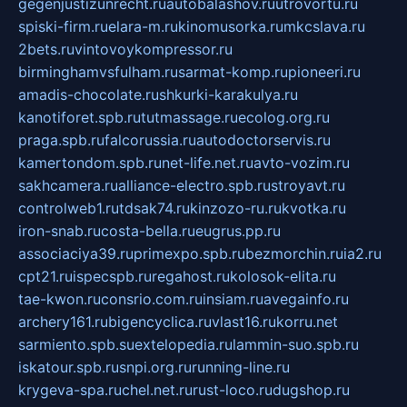
gegenjustizunrecht.ru
autobalashov.ru
utrovortu.ru
spiski-firm.ru
elara-m.ru
kinomusorka.ru
mkcslava.ru
2bets.ru
vintovoykompressor.ru
birminghamvsfulham.ru
sarmat-komp.ru
pioneeri.ru
amadis-chocolate.ru
shkurki-karakulya.ru
kanotiforet.spb.ru
tutmassage.ru
ecolog.org.ru
praga.spb.ru
falcorussia.ru
autodoctorservis.ru
kamertondom.spb.ru
net-life.net.ru
avto-vozim.ru
sakhcamera.ru
alliance-electro.spb.ru
stroyavt.ru
controlweb1.ru
tdsak74.ru
kinzozo-ru.ru
kvotka.ru
iron-snab.ru
costa-bella.ru
eugrus.pp.ru
associaciya39.ru
primexpo.spb.ru
bezmorchin.ru
ia2.ru
cpt21.ru
ispecspb.ru
regahost.ru
kolosok-elita.ru
tae-kwon.ru
consrio.com.ru
insiam.ru
avegainfo.ru
archery161.ru
bigencyclica.ru
vlast16.ru
korru.net
sarmiento.spb.su
extelopedia.ru
lammin-suo.spb.ru
iskatour.spb.ru
snpi.org.ru
running-line.ru
krygeva-spa.ru
chel.net.ru
rust-loco.ru
dugshop.ru