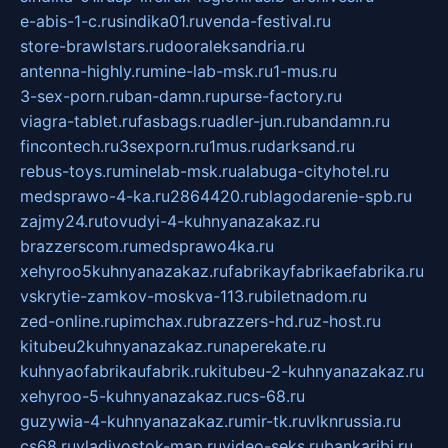
e-abis-1-c.ru
sindika01.ru
venda-festival.ru
store-brawlstars.ru
dooraleksandria.ru
antenna-highly.ru
mine-lab-msk.ru
1-mus.ru
3-sex-porn.ru
ban-damn.ru
purse-factory.ru
viagra-tablet.ru
fasbags.ru
adler-jun.ru
bandamn.ru
fincontech.ru
3sexporn.ru
1mus.ru
darksand.ru
rebus-toys.ru
minelab-msk.ru
alabuga-cityhotel.ru
medsprawo-4-ka.ru
2864420.ru
blagodarenie-spb.ru
zajmy24.ru
tovudyi-4-kuhnyanazakaz.ru
brazzerscom.ru
medsprawo4ka.ru
xehyroo5kuhnyanazakaz.ru
fabrikayfabrikaefabrika.ru
vskrytie-zamkov-moskva-113.ru
biletnadom.ru
zed-online.ru
pimchax.ru
brazzers-hd.ru
z-host.ru
kitubeu2kuhnyanazakaz.ru
naperekate.ru
kuhnyaofabrikaufabrik.ru
kitubeu-2-kuhnyanazakaz.ru
xehyroo-5-kuhnyanazakaz.ru
cs-68.ru
guzywia-4-kuhnyanazakaz.ru
mir-tk.ru
vlknrussia.ru
cs68.ru
vladivostok-map.ru
video-seks.ru
bankaribi.ru