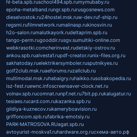
hl-beta.spb.ru
school494.spb.ru
mymubaby.ru
epoha-metalband.ru
ngr.spb.ru
rusgosnews.com
dieselvostok.ru
24hostel.msk.ru
w-dev.ru
f-ship.ru
regsmi.ru
filmnetwork.ru
malinasp.ru
kinosvin.ru
h2o-salon.ru
malutkayork.ru
deltaprim.spb.ru
tango-perm.ru
gooddir.ru
sgv.su
multiki-online.com
webkrasotki.com
cherinvest.ru
detskiy-ostrov.ru
ankou.spb.ru
alvesta1.ru
pdf-creator.ru
nix-files.org.ru
sakhatoday.ru
elektrikersymboler.ru
sputnikyes.ru
golf2club.msk.ru
aeforums.ru
zallclub.ru
multimodal.msk.ru
habaigry.ru
haikko.ru
sobakopedia.ru
isz-fest.ru
ewnc.info
screensaver-clock.net.ru
volnav.spb.ru
comnat.ru
npf.net.ru
7bit.pp.ru
kalugatur.ru
tesiaes.ru
card.com.ru
kazanka.spb.ru
gildiya-kuznecov.ru
kameryboavision.ru
griffoncom.spb.ru
fabrika-emotsiy.ru
PARK-MATROSOVA.RU
agat.spb.ru
avtoyurist-moskva1.ru
hardware.org.ru
схема-авто.рф