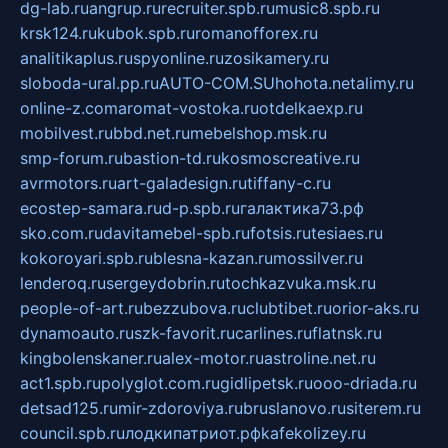
dg-lab.ru
angrup.ru
recruiter.spb.ru
music8.spb.ru
krsk124.ru
kubok.spb.ru
romanofforex.ru
analitikaplus.ru
spyonline.ru
zosikamery.ru
sloboda-ural.pp.ru
AUTO-COM.SU
hohota.net
alimy.ru
online-z.com
aromat-vostoka.ru
otdelkaexp.ru
mobilvest.ru
bbd.net.ru
mebelshop.msk.ru
smp-forum.ru
bastion-td.ru
kosmoscreative.ru
avrmotors.ru
art-galadesign.ru
tiffany-c.ru
ecostep-samara.ru
d-p.spb.ru
галактика73.рф
sko.com.ru
davitamebel-spb.ru
fotsis.ru
tesiaes.ru
kokoroyari.spb.ru
blesna-kazan.ru
mossilver.ru
lenderoq.ru
sergeydobrin.ru
tochkazvuka.msk.ru
people-of-art.ru
bezzubova.ru
clubtibet.ru
orior-aks.ru
dynamoauto.ru
szk-favorit.ru
carlines.ru
flatnsk.ru
kingbolenskaner.ru
alex-motor.ru
astroline.net.ru
act1.spb.ru
polyglot.com.ru
gidlipetsk.ru
ooo-driada.ru
detsad125.ru
mir-zdoroviya.ru
bruslanovo.ru
siterem.ru
council.spb.ru
лодкипатриот.рф
kafekolizey.ru