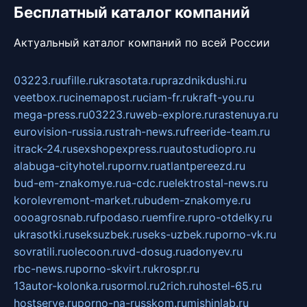
Бесплатный каталог компаний
Актуальный каталог компаний по всей России
03223.ru
ufille.ru
krasotata.ru
prazdnikdushi.ru
veetbox.ru
cinemapost.ru
ciam-fr.ru
kraft-you.ru
mega-press.ru
03223.ru
web-explore.ru
rastenuya.ru
eurovision-russia.ru
strah-news.ru
freeride-team.ru
itrack-24.ru
sexshopexpress.ru
autostudiopro.ru
alabuga-cityhotel.ru
pornv.ru
atlantpereezd.ru
bud-em-znakomye.ru
a-cdc.ru
elektrostal-news.ru
korolevremont-market.ru
budem-znakomye.ru
oooagrosnab.ru
fpodaso.ru
emfire.ru
pro-otdelky.ru
ukrasotki.ru
seksuzbek.ru
seks-uzbek.ru
porno-vk.ru
sovratili.ru
olecoon.ru
vd-dosug.ru
adonyev.ru
rbc-news.ru
porno-skvirt.ru
krospr.ru
13autor-kolonka.ru
sormol.ru
2rich.ru
hostel-65.ru
hostserve.ru
porno-na-russkom.ru
mishinlab.ru