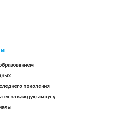
ми
образованием
одных
следнего поколения
аты на каждую ампулу
риалы