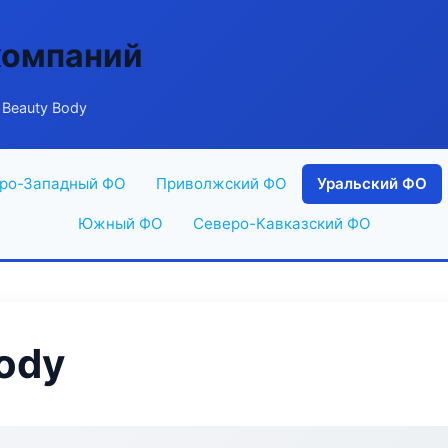
компаний
 Beauty Body
ро-Западный ФО
Приволжский ФО
Уральский ФО
Южный ФО
Северо-Кавказский ФО
ody