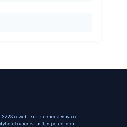
03223.ru
web-explore.ru
rastenuya.ru
tyhotel.ru
pornv.ru
atlantpereezd.ru