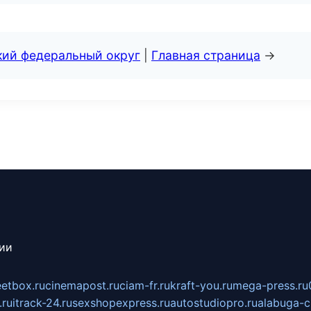
кий федеральный округ
|
Главная страница
→
сии
eetbox.ru
cinemapost.ru
ciam-fr.ru
kraft-you.ru
mega-press.ru
.ru
itrack-24.ru
sexshopexpress.ru
autostudiopro.ru
alabuga-ci