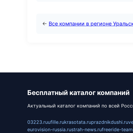
←
Все компании в регионе Уральс
Бесплатный каталог компаний
Актуальный каталог компаний по всей Рос
03223.ru
ufille.ru
krasotata.ru
prazdnikdushi.ru
v
eurovision-russia.ru
strah-news.ru
freeride-team