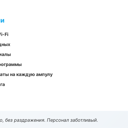
ми
i-Fi
одных
риалы
программы
аты на каждую ампулу
га
, без раздражения. Персонал заботливый.