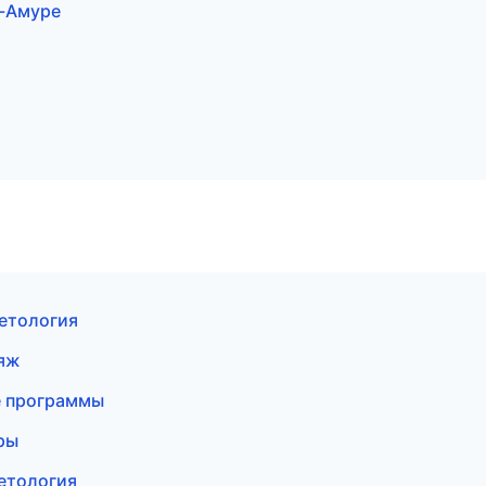
а-Амуре
метология
ияж
е программы
ры
етология