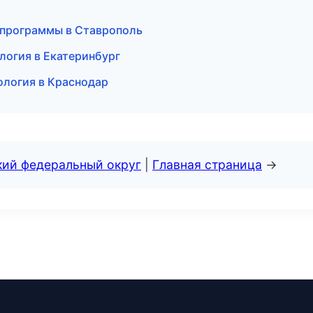
е программы в Ставрополь
логия в Екатеринбург
кология в Краснодар
кий федеральный округ
|
Главная страница
→