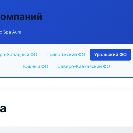
компаний
ic Spa Aura
ро-Западный ФО
Приволжский ФО
Уральский ФО
Южный ФО
Северо-Кавказский ФО
ra