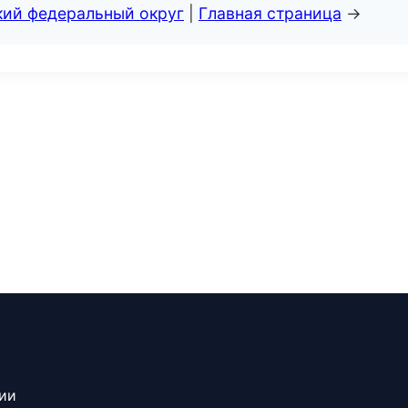
кий федеральный округ
|
Главная страница
→
сии