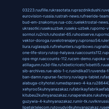
03223.ru
ufille.ru
krasotata.ru
prazdnikdushi.ru
v
eurovision-russia.ru
strah-news.ru
freeride-team
bud-em-znakomye.ru
a-cdc.ru
elektrostal-news.
ukrasotki.ru
seksuzbek.ru
seks-uzbek.ru
porno-v
sormol.ru
2rich.ru
hostel-65.ru
hostserve.ru
porno
vektor-doroga.ru
velotrenajery.ru
pronso54.ru
le
liura.ru
glasspb.ru
firehunters.ru
gribowo.ru
gnalis
one-life-story.ru
top-halyava.ru
accounts112.ru
p
ops-mgr.ru
accounts-112.ru
csm-demo.ru
poka-v
atillagunn.ru
3d-file.ru
1xbeticricetc1xbetti5.ru
ua
sib-archives.ru
e-abis-1-c.ru
sindika01.ru
venda-fe
ban-damn.ru
purse-factory.ru
viagra-tablet.ru
fa
alabuga-cityhotel.ru
medsprawo-4-ka.ru
286442
xehyroo5kuhnyanazakaz.ru
fabrikayfabrikaefab
kitubeu2kuhnyanazakaz.ru
naperekate.ru
kuhnya
guzywia-4-kuhnyanazakaz.ru
mir-tk.ru
vlknrussi
lipetsktelecom.ru
tovudyi4kuhnyanazakaz.ru
se