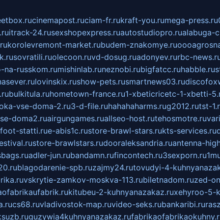
eetbox.ru
cinemapost.ru
ciam-fr.ru
kraft-you.ru
mega-press.ru
.ru
itrack-24.ru
sexshopexpress.ru
autostudiopro.ru
alabuga-ci
ru
korolevremont-market.ru
budem-znakomye.ru
oooagrosna
k.ru
sovratili.ru
olecoon.ru
vd-dosug.ru
adonyev.ru
rbc-news.r
-na-russkom.ru
mishinlab.ru
neznobi.ru
bigfatcc.ru
habble.ru
s
nasever.ru
lovinskix.ru
show-pets.ru
smartnews03.ru
discofox
.ru
bulkitula.ru
hometown-france.ru
1-xbeticricetc-1-xbetti-5.
oka-vse-doma-2.ru
3-d-file.ru
hahahaharms.ru
g2012.ru
tst-1.
se-doma2.ru
airgungames.ru
allseo-host.ru
tehosmotre.ru
var
foot-statti.ru
e-abis1c.ru
store-brawl-stars.ru
kts-services.ru
stival.ru
store-brawlstars.ru
dooraleksandria.ru
antenna-high
sbags.ru
adler-jun.ru
bandamn.ru
fincontech.ru
3sexporn.ru
1mu
0.ru
blagodarenie-spb.ru
zajmy24.ru
tovudyi-4-kuhnyanazak
rika.ru
vskrytie-zamkov-moskva-113.ru
biletnadom.ru
zed-on
ofabrikaufabrik.ru
kitubeu-2-kuhnyanazakaz.ru
xehyroo-5-k
a.ru
cs68.ru
vladivostok-map.ru
video-seks.ru
bankaribi.ru
rasz
ksuzb.ru
guzywia4kuhnyanazakaz.ru
fabrikaofabrikaokuhny.