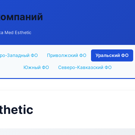
компаний
а Med Esthetic
ро-Западный ФО
Приволжский ФО
Уральский ФО
Южный ФО
Северо-Кавказский ФО
thetic