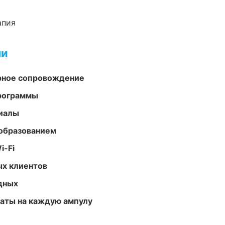
апия
ми
урное сопровождение
программы
риалы
образованием
i-Fi
ых клиентов
одных
аты на каждую ампулу