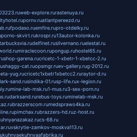
03223.ru
web-explore.ru
rastenuya.ru
tyhotel.ru
pornv.ru
atlantpereezd.ru
b.ru
fpodaso.ru
emfire.ru
pro-otdelky.ru
u
porno-skvirt.ru
krospr.ru
13autor-kolonka.ru
tarbucksvia.ru
delfinet.ru
silvernano.ru
elestal.ru
world.ru
miraclecoon.ru
pongup.ru
hostel65.ru
ru
shop-garena.ru
cricetc-1-xbetr-1-xbetcc-2.ru
ru
shaggy-cat.ru
opsmgr.ru
ev-gallery.ru
g-2012.ru
ieta-yug.ru
cricetc1xbetr1xbetcc2.ru
raytor-d.ru
dark-sand.ru
sindika-01.ru
sp-life.ru
x-legion.ru
ly.ru
mine-lab-msk.ru
1-mus.ru
3-sex-porn.ru
s.ru
darksand.ru
rebus-toys.ru
minelab-msk.ru
az.ru
brazzerscom.ru
medsprawo4ka.ru
line.ru
pimchax.ru
brazzers-hd.ru
z-host.ru
uhnyanazakaz.ru
cs-68.ru
ar.ru
vskrytie-zamkov-moskva113.ru
ru
kuhnyaekuhnyaafabrika.ru