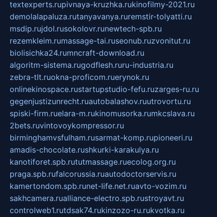
textexperts.ru
pivnaya-kruzhka.ru
kinofilmy-2021.ru
demolalapaluza.ru
tanyavanya.ru
remstir-tolyatti.ru
msdip.ru
jdol.ru
sokolovr.ru
newtech-spb.ru
rezemkleim.ru
massage-tai.ru
seonub.ru
zvonitut.ru
biolisichka24.ru
mncraft-download.ru
algoritm-sistema.ru
godflesh.ru
ru-industria.ru
zebra-tlt.ru
okna-proficom.ru
erynok.ru
onlinekinospace.ru
startupstudio-fefu.ru
zarges-ru.ru
gegenjustizunrecht.ru
autobalashov.ru
utrovortu.ru
spiski-firm.ru
elara-m.ru
kinomusorka.ru
mkcslava.ru
2bets.ru
vintovoykompressor.ru
birminghamvsfulham.ru
sarmat-komp.ru
pioneeri.ru
amadis-chocolate.ru
shkurki-karakulya.ru
kanotiforet.spb.ru
tutmassage.ru
ecolog.org.ru
praga.spb.ru
falcorussia.ru
autodoctorservis.ru
kamertondom.spb.ru
net-life.net.ru
avto-vozim.ru
sakhcamera.ru
alliance-electro.spb.ru
stroyavt.ru
controlweb1.ru
tdsak74.ru
kinzozo-ru.ru
kvotka.ru