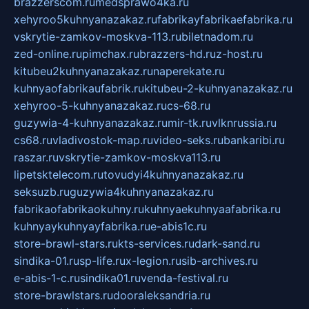
brazzerscom.ru
medsprawo4ka.ru
xehyroo5kuhnyanazakaz.ru
fabrikayfabrikaefabrika.ru
vskrytie-zamkov-moskva-113.ru
biletnadom.ru
zed-online.ru
pimchax.ru
brazzers-hd.ru
z-host.ru
kitubeu2kuhnyanazakaz.ru
naperekate.ru
kuhnyaofabrikaufabrik.ru
kitubeu-2-kuhnyanazakaz.ru
xehyroo-5-kuhnyanazakaz.ru
cs-68.ru
guzywia-4-kuhnyanazakaz.ru
mir-tk.ru
vlknrussia.ru
cs68.ru
vladivostok-map.ru
video-seks.ru
bankaribi.ru
raszar.ru
vskrytie-zamkov-moskva113.ru
lipetsktelecom.ru
tovudyi4kuhnyanazakaz.ru
seksuzb.ru
guzywia4kuhnyanazakaz.ru
fabrikaofabrikaokuhny.ru
kuhnyaekuhnyaafabrika.ru
kuhnyaykuhnyayfabrika.ru
e-abis1c.ru
store-brawl-stars.ru
kts-services.ru
dark-sand.ru
sindika-01.ru
sp-life.ru
x-legion.ru
sib-archives.ru
e-abis-1-c.ru
sindika01.ru
venda-festival.ru
store-brawlstars.ru
dooraleksandria.ru