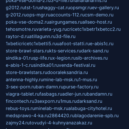
poka-vse-doma-2.ru
3-d-file.ru
hahahaharms.ru
g2012.ru
tst-1.ru
shaggy-cat.ru
opsmgr.ru
ev-gallery.ru
g-2012.ru
ops-mgr.ru
accounts-112.ru
csm-demo.ru
poka-vse-doma2.ru
airgungames.ru
allseo-host.ru
tehosmotre.ru
varieta-yug.ru
cricetc1xbetr1xbetcc2.ru
raytor-d.ru
atillagunn.ru
3d-file.ru
1xbeticricetc1xbetti5.ru
uafoot-statti.ru
e-abis1c.ru
store-brawl-stars.ru
kts-services.ru
dark-sand.ru
sindika-01.ru
sp-life.ru
x-legion.ru
sib-archives.ru
e-abis-1-c.ru
sindika01.ru
venda-festival.ru
store-brawlstars.ru
dooraleksandria.ru
antenna-highly.ru
mine-lab-msk.ru
1-mus.ru
3-sex-porn.ru
ban-damn.ru
purse-factory.ru
viagra-tablet.ru
fasbags.ru
adler-jun.ru
bandamn.ru
fincontech.ru
3sexporn.ru
1mus.ru
darksand.ru
rebus-toys.ru
minelab-msk.ru
alabuga-cityhotel.ru
medsprawo-4-ka.ru
2864420.ru
blagodarenie-spb.ru
zajmy24.ru
tovudyi-4-kuhnyanazakaz.ru