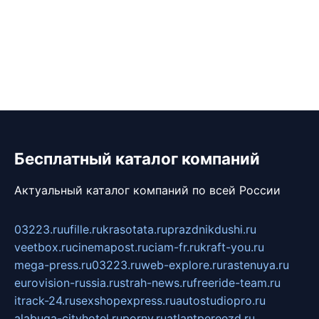
Бесплатный каталог компаний
Актуальный каталог компаний по всей России
03223.ru
ufille.ru
krasotata.ru
prazdnikdushi.ru
veetbox.ru
cinemapost.ru
ciam-fr.ru
kraft-you.ru
mega-press.ru
03223.ru
web-explore.ru
rastenuya.ru
eurovision-russia.ru
strah-news.ru
freeride-team.ru
itrack-24.ru
sexshopexpress.ru
autostudiopro.ru
alabuga-cityhotel.ru
pornv.ru
atlantpereezd.ru