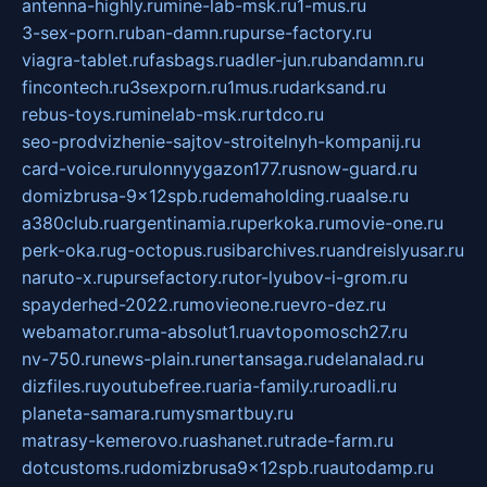
antenna-highly.ru
mine-lab-msk.ru
1-mus.ru
3-sex-porn.ru
ban-damn.ru
purse-factory.ru
viagra-tablet.ru
fasbags.ru
adler-jun.ru
bandamn.ru
fincontech.ru
3sexporn.ru
1mus.ru
darksand.ru
rebus-toys.ru
minelab-msk.ru
rtdco.ru
seo-prodvizhenie-sajtov-stroitelnyh-kompanij.ru
card-voice.ru
rulonnyygazon177.ru
snow-guard.ru
domizbrusa-9x12spb.ru
demaholding.ru
aalse.ru
a380club.ru
argentinamia.ru
perkoka.ru
movie-one.ru
perk-oka.ru
g-octopus.ru
sibarchives.ru
andreislyusar.ru
naruto-x.ru
pursefactory.ru
tor-lyubov-i-grom.ru
spayderhed-2022.ru
movieone.ru
evro-dez.ru
webamator.ru
ma-absolut1.ru
avtopomosch27.ru
nv-750.ru
news-plain.ru
nertansaga.ru
delanalad.ru
dizfiles.ru
youtubefree.ru
aria-family.ru
roadli.ru
planeta-samara.ru
mysmartbuy.ru
matrasy-kemerovo.ru
ashanet.ru
trade-farm.ru
dotcustoms.ru
domizbrusa9x12spb.ru
autodamp.ru