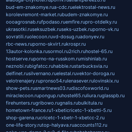
bud-em-znakomye.ru
a-cdc.ru
elektrostal-news.ru
korolevremont-market.ru
budem-znakomye.ru
oooagrosnab.ru
fpodaso.ru
emfire.ru
pro-otdelky.ru
ukrasotki.ru
seksuzbek.ru
seks-uzbek.ru
porno-vk.ru
sovratili.ru
olecoon.ru
vd-dosug.ru
adonyev.ru
rbc-news.ru
porno-skvirt.ru
krospr.ru
13autor-kolonka.ru
sormol.ru
2rich.ru
hostel-65.ru
hostserve.ru
porno-na-russkom.ru
mishinlab.ru
neznobi.ru
bigfatcc.ru
habble.ru
starbucksvia.ru
delfinet.ru
silvernano.ru
elestal.ru
vektor-doroga.ru
velotrenajery.ru
pronso54.ru
lenasever.ru
lovinskix.ru
show-pets.ru
smartnews03.ru
discofoxworld.ru
miraclecoon.ru
pongup.ru
hostel65.ru
liura.ru
glasspb.ru
firehunters.ru
gribowo.ru
gnalis.ru
bulkitula.ru
hometown-france.ru
1-xbeticricetc-1-xbetti-5.ru
shop-garena.ru
cricetc-1-xbetr-1-xbetcc-2.ru
one-life-story.ru
top-halyava.ru
accounts112.ru