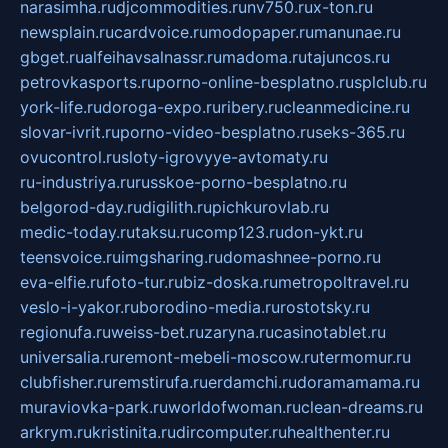
narasimha.ru
djcommodities.ru
nv750.ru
x-ton.ru
newsplain.ru
cardvoice.ru
modopaper.ru
manunae.ru
gbget.ru
alfeihavsalnassr.ru
madoma.ru
tajuncos.ru
petrovkasports.ru
porno-online-besplatno.ru
splclub.ru
york-life.ru
doroga-expo.ru
ribery.ru
cleanmedicine.ru
slovar-ivrit.ru
porno-video-besplatno.ru
seks-365.ru
ovucontrol.ru
sloty-igrovyye-avtomaty.ru
ru-industriya.ru
russkoe-porno-besplatno.ru
belgorod-day.ru
digilith.ru
pichkurovlab.ru
medic-today.ru
taksu.ru
comp123.ru
don-ykt.ru
teensvoice.ru
imgsharing.ru
domashnee-porno.ru
eva-elfie.ru
foto-tur.ru
biz-doska.ru
metropoltravel.ru
veslo-i-yakor.ru
borodino-media.ru
rostotsky.ru
regionufa.ru
weiss-bet.ru
zaryna.ru
casinotablet.ru
universalia.ru
remont-mebeli-moscow.ru
termomur.ru
clubfisher.ru
remstirufa.ru
erdamchi.ru
doramamama.ru
muraviovka-park.ru
worldofwoman.ru
clean-dreams.ru
arkrym.ru
kristinita.ru
dircomputer.ru
healthenter.ru