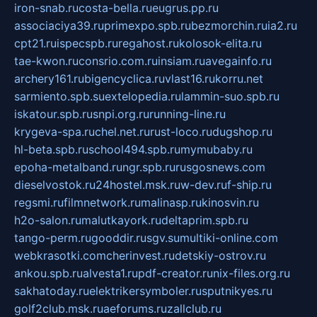
iron-snab.ru
costa-bella.ru
eugrus.pp.ru
associaciya39.ru
primexpo.spb.ru
bezmorchin.ru
ia2.ru
cpt21.ru
ispecspb.ru
regahost.ru
kolosok-elita.ru
tae-kwon.ru
consrio.com.ru
insiam.ru
avegainfo.ru
archery161.ru
bigencyclica.ru
vlast16.ru
korru.net
sarmiento.spb.su
extelopedia.ru
lammin-suo.spb.ru
iskatour.spb.ru
snpi.org.ru
running-line.ru
krygeva-spa.ru
chel.net.ru
rust-loco.ru
dugshop.ru
hl-beta.spb.ru
school494.spb.ru
mymubaby.ru
epoha-metalband.ru
ngr.spb.ru
rusgosnews.com
dieselvostok.ru
24hostel.msk.ru
w-dev.ru
f-ship.ru
regsmi.ru
filmnetwork.ru
malinasp.ru
kinosvin.ru
h2o-salon.ru
malutkayork.ru
deltaprim.spb.ru
tango-perm.ru
gooddir.ru
sgv.su
multiki-online.com
webkrasotki.com
cherinvest.ru
detskiy-ostrov.ru
ankou.spb.ru
alvesta1.ru
pdf-creator.ru
nix-files.org.ru
sakhatoday.ru
elektrikersymboler.ru
sputnikyes.ru
golf2club.msk.ru
aeforums.ru
zallclub.ru