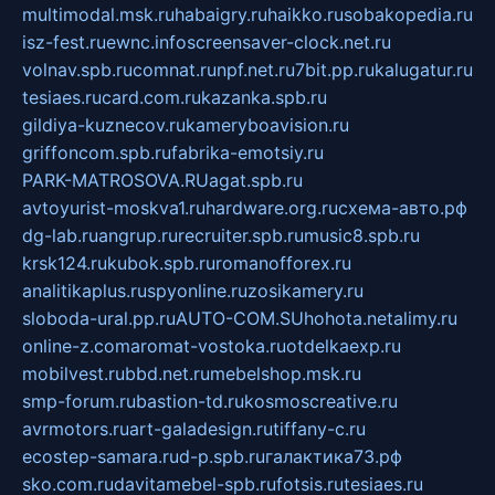
multimodal.msk.ru
habaigry.ru
haikko.ru
sobakopedia.ru
isz-fest.ru
ewnc.info
screensaver-clock.net.ru
volnav.spb.ru
comnat.ru
npf.net.ru
7bit.pp.ru
kalugatur.ru
tesiaes.ru
card.com.ru
kazanka.spb.ru
gildiya-kuznecov.ru
kameryboavision.ru
griffoncom.spb.ru
fabrika-emotsiy.ru
PARK-MATROSOVA.RU
agat.spb.ru
avtoyurist-moskva1.ru
hardware.org.ru
схема-авто.рф
dg-lab.ru
angrup.ru
recruiter.spb.ru
music8.spb.ru
krsk124.ru
kubok.spb.ru
romanofforex.ru
analitikaplus.ru
spyonline.ru
zosikamery.ru
sloboda-ural.pp.ru
AUTO-COM.SU
hohota.net
alimy.ru
online-z.com
aromat-vostoka.ru
otdelkaexp.ru
mobilvest.ru
bbd.net.ru
mebelshop.msk.ru
smp-forum.ru
bastion-td.ru
kosmoscreative.ru
avrmotors.ru
art-galadesign.ru
tiffany-c.ru
ecostep-samara.ru
d-p.spb.ru
галактика73.рф
sko.com.ru
davitamebel-spb.ru
fotsis.ru
tesiaes.ru