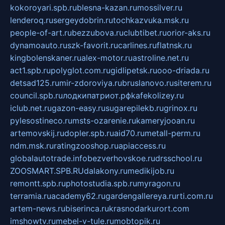
kokoroyari.spb.ru
blesna-kazan.ru
mossilver.ru
lenderoq.ru
sergeydobrin.ru
tochkazvuka.msk.ru
people-of-art.ru
bezzubova.ru
clubtibet.ru
orior-aks.ru
dynamoauto.ru
szk-favorit.ru
carlines.ru
flatnsk.ru
kingbolenskaner.ru
alex-motor.ru
astroline.net.ru
act1.spb.ru
polyglot.com.ru
gidlipetsk.ru
ooo-driada.ru
detsad125.ru
mir-zdoroviya.ru
bruslanovo.ru
siterem.ru
council.spb.ru
лодкипатриот.рф
kafekolizey.ru
iclub.net.ru
gazon-easy.ru
sugarepilekb.ru
grinox.ru
pylesostineco.ru
msts-ozarenie.ru
kameryjooan.ru
artemovskij.ru
dopler.spb.ru
aid70.ru
metall-perm.ru
ndm.msk.ru
ratingzooshop.ru
apiaccess.ru
globalautotrade.info
bezverhovskoe.ru
drsschool.ru
ZOOSMART.SPB.RU
dalakony.ru
medikijob.ru
remontt.spb.ru
photostudia.spb.ru
myragon.ru
terramia.ru
academy62.ru
gardengallereya.ru
rti.com.ru
artem-news.ru
biserinca.ru
krasnodarkurort.com
imshowtv.ru
mebel-v-tule.ru
mobtopik.ru