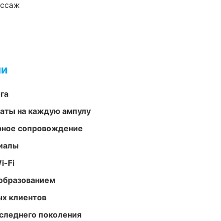
ассаж
ми
га
аты на каждую ампулу
урное сопровождение
риалы
i-Fi
образованием
ых клиентов
следнего поколения