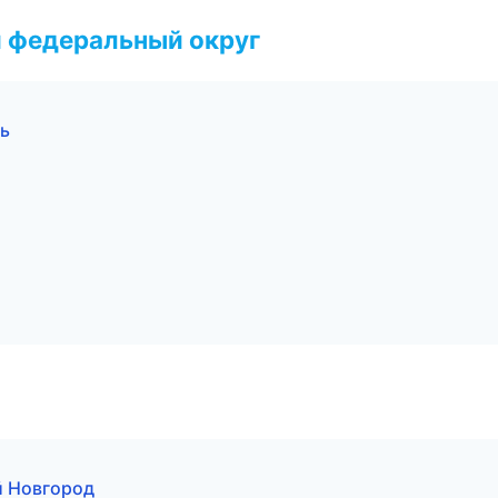
 федеральный округ
ль
й Новгород