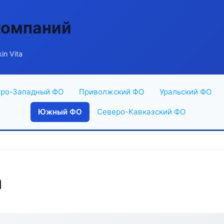
компаний
in Vita
ро-Западный ФО
Приволжский ФО
Уральский ФО
Южный ФО
Северо-Кавказский ФО
a