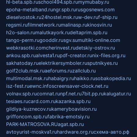
hl-beta.spb.ru
school494.spb.ru
mymubaby.ru
epoha-metalband.ru
ngr.spb.ru
rusgosnews.com
dieselvostok.ru
24hostel.msk.ru
w-dev.ru
f-ship.ru
regsmi.ru
filmnetwork.ru
malinasp.ru
kinosvin.ru
h2o-salon.ru
malutkayork.ru
deltaprim.spb.ru
tango-perm.ru
gooddir.ru
sgv.su
multiki-online.com
webkrasotki.com
cherinvest.ru
detskiy-ostrov.ru
ankou.spb.ru
alvesta1.ru
pdf-creator.ru
nix-files.org.ru
sakhatoday.ru
elektrikersymboler.ru
sputnikyes.ru
golf2club.msk.ru
aeforums.ru
zallclub.ru
multimodal.msk.ru
habaigry.ru
haikko.ru
sobakopedia.ru
isz-fest.ru
ewnc.info
screensaver-clock.net.ru
volnav.spb.ru
comnat.ru
npf.net.ru
7bit.pp.ru
kalugatur.ru
tesiaes.ru
card.com.ru
kazanka.spb.ru
gildiya-kuznecov.ru
kameryboavision.ru
griffoncom.spb.ru
fabrika-emotsiy.ru
PARK-MATROSOVA.RU
agat.spb.ru
avtoyurist-moskva1.ru
hardware.org.ru
схема-авто.рф