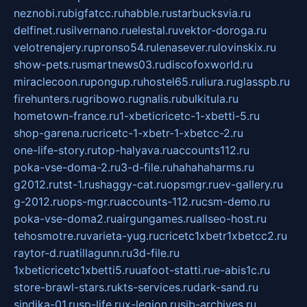
neznobi.ru
bigfatcc.ru
habble.ru
starbucksvia.ru
delfinet.ru
silvernano.ru
elestal.ru
vektor-doroga.ru
velotrenajery.ru
pronso54.ru
lenasever.ru
lovinskix.ru
show-pets.ru
smartnews03.ru
discofoxworld.ru
miraclecoon.ru
pongup.ru
hostel65.ru
liura.ru
glasspb.ru
firehunters.ru
gribowo.ru
gnalis.ru
bulkitula.ru
hometown-france.ru
1-xbeticricetc-1-xbetti-5.ru
shop-garena.ru
cricetc-1-xbetr-1-xbetcc-2.ru
one-life-story.ru
top-halyava.ru
accounts112.ru
poka-vse-doma-2.ru
3-d-file.ru
hahahaharms.ru
g2012.ru
tst-1.ru
shaggy-cat.ru
opsmgr.ru
ev-gallery.ru
g-2012.ru
ops-mgr.ru
accounts-112.ru
csm-demo.ru
poka-vse-doma2.ru
airgungames.ru
allseo-host.ru
tehosmotre.ru
varieta-yug.ru
cricetc1xbetr1xbetcc2.ru
raytor-d.ru
atillagunn.ru
3d-file.ru
1xbeticricetc1xbetti5.ru
uafoot-statti.ru
e-abis1c.ru
store-brawl-stars.ru
kts-services.ru
dark-sand.ru
sindika-01.ru
sp-life.ru
x-legion.ru
sib-archives.ru