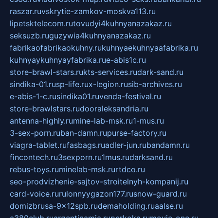
raszar.ru
vskrytie-zamkov-moskva113.ru
lipetsktelecom.ru
tovudyi4kuhnyanazakaz.ru
seksuzb.ru
guzywia4kuhnyanazakaz.ru
fabrikaofabrikaokuhny.ru
kuhnyaekuhnyaafabrika.ru
kuhnyaykuhnyayfabrika.ru
e-abis1c.ru
store-brawl-stars.ru
kts-services.ru
dark-sand.ru
sindika-01.ru
sp-life.ru
x-legion.ru
sib-archives.ru
e-abis-1-c.ru
sindika01.ru
venda-festival.ru
store-brawlstars.ru
dooraleksandria.ru
antenna-highly.ru
mine-lab-msk.ru
1-mus.ru
3-sex-porn.ru
ban-damn.ru
purse-factory.ru
viagra-tablet.ru
fasbags.ru
adler-jun.ru
bandamn.ru
fincontech.ru
3sexporn.ru
1mus.ru
darksand.ru
rebus-toys.ru
minelab-msk.ru
rtdco.ru
seo-prodvizhenie-sajtov-stroitelnyh-kompanij.ru
card-voice.ru
rulonnyygazon177.ru
snow-guard.ru
domizbrusa-9x12spb.ru
demaholding.ru
aalse.ru
a380club.ru
argentinamia.ru
perkoka.ru
movie-one.ru