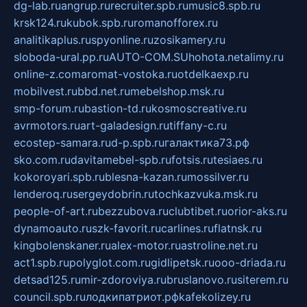
dg-lab.ru
angrup.ru
recruiter.spb.ru
music8.spb.ru
krsk124.ru
kubok.spb.ru
romanofforex.ru
analitikaplus.ru
spyonline.ru
zosikamery.ru
sloboda-ural.pp.ru
AUTO-COM.SU
hohota.net
alimy.ru
online-z.com
aromat-vostoka.ru
otdelkaexp.ru
mobilvest.ru
bbd.net.ru
mebelshop.msk.ru
smp-forum.ru
bastion-td.ru
kosmoscreative.ru
avrmotors.ru
art-galadesign.ru
tiffany-c.ru
ecostep-samara.ru
d-p.spb.ru
галактика73.рф
sko.com.ru
davitamebel-spb.ru
fotsis.ru
tesiaes.ru
kokoroyari.spb.ru
blesna-kazan.ru
mossilver.ru
lenderoq.ru
sergeydobrin.ru
tochkazvuka.msk.ru
people-of-art.ru
bezzubova.ru
clubtibet.ru
orior-aks.ru
dynamoauto.ru
szk-favorit.ru
carlines.ru
flatnsk.ru
kingbolenskaner.ru
alex-motor.ru
astroline.net.ru
act1.spb.ru
polyglot.com.ru
gidlipetsk.ru
ooo-driada.ru
detsad125.ru
mir-zdoroviya.ru
bruslanovo.ru
siterem.ru
council.spb.ru
лодкипатриот.рф
kafekolizey.ru