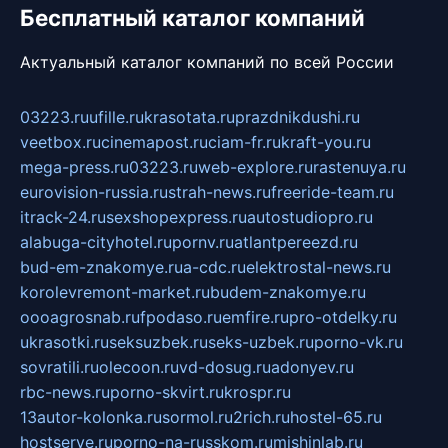
Бесплатный каталог компаний
Актуальный каталог компаний по всей России
03223.ru
ufille.ru
krasotata.ru
prazdnikdushi.ru
veetbox.ru
cinemapost.ru
ciam-fr.ru
kraft-you.ru
mega-press.ru
03223.ru
web-explore.ru
rastenuya.ru
eurovision-russia.ru
strah-news.ru
freeride-team.ru
itrack-24.ru
sexshopexpress.ru
autostudiopro.ru
alabuga-cityhotel.ru
pornv.ru
atlantpereezd.ru
bud-em-znakomye.ru
a-cdc.ru
elektrostal-news.ru
korolevremont-market.ru
budem-znakomye.ru
oooagrosnab.ru
fpodaso.ru
emfire.ru
pro-otdelky.ru
ukrasotki.ru
seksuzbek.ru
seks-uzbek.ru
porno-vk.ru
sovratili.ru
olecoon.ru
vd-dosug.ru
adonyev.ru
rbc-news.ru
porno-skvirt.ru
krospr.ru
13autor-kolonka.ru
sormol.ru
2rich.ru
hostel-65.ru
hostserve.ru
porno-na-russkom.ru
mishinlab.ru