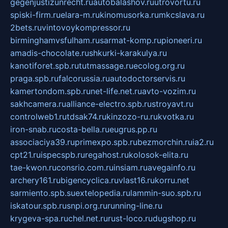
gegenjustizunrecht.ru
autobalashov.ru
utrovortu.ru
spiski-firm.ru
elara-m.ru
kinomusorka.ru
mkcslava.ru
2bets.ru
vintovoykompressor.ru
birminghamvsfulham.ru
sarmat-komp.ru
pioneeri.ru
amadis-chocolate.ru
shkurki-karakulya.ru
kanotiforet.spb.ru
tutmassage.ru
ecolog.org.ru
praga.spb.ru
falcorussia.ru
autodoctorservis.ru
kamertondom.spb.ru
net-life.net.ru
avto-vozim.ru
sakhcamera.ru
alliance-electro.spb.ru
stroyavt.ru
controlweb1.ru
tdsak74.ru
kinzozo-ru.ru
kvotka.ru
iron-snab.ru
costa-bella.ru
eugrus.pp.ru
associaciya39.ru
primexpo.spb.ru
bezmorchin.ru
ia2.ru
cpt21.ru
ispecspb.ru
regahost.ru
kolosok-elita.ru
tae-kwon.ru
consrio.com.ru
insiam.ru
avegainfo.ru
archery161.ru
bigencyclica.ru
vlast16.ru
korru.net
sarmiento.spb.su
extelopedia.ru
lammin-suo.spb.ru
iskatour.spb.ru
snpi.org.ru
running-line.ru
krygeva-spa.ru
chel.net.ru
rust-loco.ru
dugshop.ru