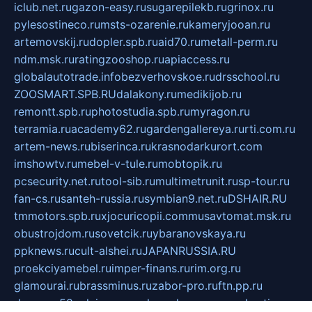
iclub.net.ru
gazon-easy.ru
sugarepilekb.ru
grinox.ru
pylesostineco.ru
msts-ozarenie.ru
kameryjooan.ru
artemovskij.ru
dopler.spb.ru
aid70.ru
metall-perm.ru
ndm.msk.ru
ratingzooshop.ru
apiaccess.ru
globalautotrade.info
bezverhovskoe.ru
drsschool.ru
ZOOSMART.SPB.RU
dalakony.ru
medikijob.ru
remontt.spb.ru
photostudia.spb.ru
myragon.ru
terramia.ru
academy62.ru
gardengallereya.ru
rti.com.ru
artem-news.ru
biserinca.ru
krasnodarkurort.com
imshowtv.ru
mebel-v-tule.ru
mobtopik.ru
pcsecurity.net.ru
tool-sib.ru
multimetrunit.ru
sp-tour.ru
fan-cs.ru
santeh-russia.ru
symbian9.net.ru
DSHAIR.RU
tmmotors.spb.ru
xjocuricopii.com
musavtomat.msk.ru
obustrojdom.ru
sovetcik.ru
ybaranovskaya.ru
ppknews.ru
cult-alshei.ru
JAPANRUSSIA.RU
proekciyamebel.ru
imper-finans.ru
rim.org.ru
glamourai.ru
brassminus.ru
zabor-pro.ru
ftn.pp.ru
dorogoe58.ru
laimengpacker.ru
kuzova-zapchasti.ru