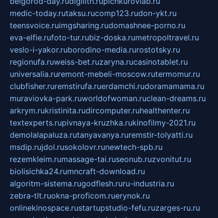
belgorod-day.ru
digilith.ru
pichkurovlab.ru
medic-today.ru
taksu.ru
comp123.ru
don-ykt.ru
teensvoice.ru
imgsharing.ru
domashnee-porno.ru
eva-elfie.ru
foto-tur.ru
biz-doska.ru
metropoltravel.ru
veslo-i-yakor.ru
borodino-media.ru
rostotsky.ru
regionufa.ru
weiss-bet.ru
zaryna.ru
casinotablet.ru
universalia.ru
remont-mebeli-moscow.ru
termomur.ru
clubfisher.ru
remstirufa.ru
erdamchi.ru
doramamama.ru
muraviovka-park.ru
worldofwoman.ru
clean-dreams.ru
arkrym.ru
kristinita.ru
dircomputer.ru
healthenter.ru
textexperts.ru
pivnaya-kruzhka.ru
kinofilmy-2021.ru
demolalapaluza.ru
tanyavanya.ru
remstir-tolyatti.ru
msdip.ru
jdol.ru
sokolovr.ru
newtech-spb.ru
rezemkleim.ru
massage-tai.ru
seonub.ru
zvonitut.ru
biolisichka24.ru
mncraft-download.ru
algoritm-sistema.ru
godflesh.ru
ru-industria.ru
zebra-tlt.ru
okna-proficom.ru
erynok.ru
onlinekinospace.ru
startupstudio-fefu.ru
zarges-ru.ru