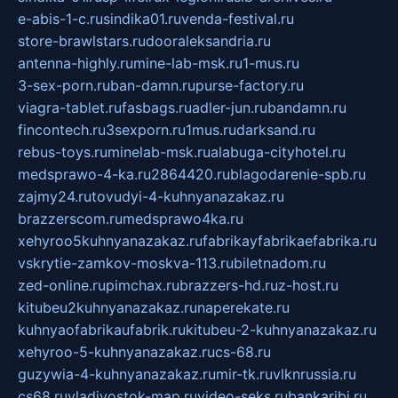
e-abis-1-c.ru
sindika01.ru
venda-festival.ru
store-brawlstars.ru
dooraleksandria.ru
antenna-highly.ru
mine-lab-msk.ru
1-mus.ru
3-sex-porn.ru
ban-damn.ru
purse-factory.ru
viagra-tablet.ru
fasbags.ru
adler-jun.ru
bandamn.ru
fincontech.ru
3sexporn.ru
1mus.ru
darksand.ru
rebus-toys.ru
minelab-msk.ru
alabuga-cityhotel.ru
medsprawo-4-ka.ru
2864420.ru
blagodarenie-spb.ru
zajmy24.ru
tovudyi-4-kuhnyanazakaz.ru
brazzerscom.ru
medsprawo4ka.ru
xehyroo5kuhnyanazakaz.ru
fabrikayfabrikaefabrika.ru
vskrytie-zamkov-moskva-113.ru
biletnadom.ru
zed-online.ru
pimchax.ru
brazzers-hd.ru
z-host.ru
kitubeu2kuhnyanazakaz.ru
naperekate.ru
kuhnyaofabrikaufabrik.ru
kitubeu-2-kuhnyanazakaz.ru
xehyroo-5-kuhnyanazakaz.ru
cs-68.ru
guzywia-4-kuhnyanazakaz.ru
mir-tk.ru
vlknrussia.ru
cs68.ru
vladivostok-map.ru
video-seks.ru
bankaribi.ru