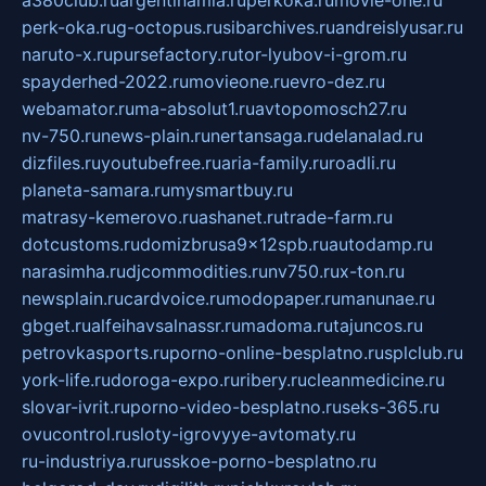
perk-oka.ru
g-octopus.ru
sibarchives.ru
andreislyusar.ru
naruto-x.ru
pursefactory.ru
tor-lyubov-i-grom.ru
spayderhed-2022.ru
movieone.ru
evro-dez.ru
webamator.ru
ma-absolut1.ru
avtopomosch27.ru
nv-750.ru
news-plain.ru
nertansaga.ru
delanalad.ru
dizfiles.ru
youtubefree.ru
aria-family.ru
roadli.ru
planeta-samara.ru
mysmartbuy.ru
matrasy-kemerovo.ru
ashanet.ru
trade-farm.ru
dotcustoms.ru
domizbrusa9x12spb.ru
autodamp.ru
narasimha.ru
djcommodities.ru
nv750.ru
x-ton.ru
newsplain.ru
cardvoice.ru
modopaper.ru
manunae.ru
gbget.ru
alfeihavsalnassr.ru
madoma.ru
tajuncos.ru
petrovkasports.ru
porno-online-besplatno.ru
splclub.ru
york-life.ru
doroga-expo.ru
ribery.ru
cleanmedicine.ru
slovar-ivrit.ru
porno-video-besplatno.ru
seks-365.ru
ovucontrol.ru
sloty-igrovyye-avtomaty.ru
ru-industriya.ru
russkoe-porno-besplatno.ru