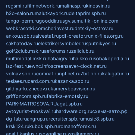
regsmi.ru
filmnetwork.ru
malinasp.ru
kinosvin.ru
h2o-salon.ru
malutkayork.ru
deltaprim.spb.ru
tango-perm.ru
gooddir.ru
sgv.su
multiki-online.com
webkrasotki.com
cherinvest.ru
detskiy-ostrov.ru
ankou.spb.ru
alvesta1.ru
pdf-creator.ru
nix-files.org.ru
sakhatoday.ru
elektrikersymboler.ru
sputnikyes.ru
golf2club.msk.ru
aeforums.ru
zallclub.ru
multimodal.msk.ru
habaigry.ru
haikko.ru
sobakopedia.ru
isz-fest.ru
ewnc.info
screensaver-clock.net.ru
volnav.spb.ru
comnat.ru
npf.net.ru
7bit.pp.ru
kalugatur.ru
tesiaes.ru
card.com.ru
kazanka.spb.ru
gildiya-kuznecov.ru
kameryboavision.ru
griffoncom.spb.ru
fabrika-emotsiy.ru
PARK-MATROSOVA.RU
agat.spb.ru
avtoyurist-moskva1.ru
hardware.org.ru
схема-авто.рф
dg-lab.ru
angrup.ru
recruiter.spb.ru
music8.spb.ru
krsk124.ru
kubok.spb.ru
romanofforex.ru
analitikaplus.ru
spyonline.ru
zosikamery.ru