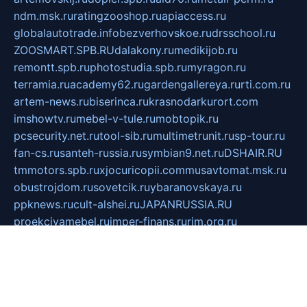
ndm.msk.ru
ratingzooshop.ru
apiaccess.ru
globalautotrade.info
bezverhovskoe.ru
drsschool.ru
ZOOSMART.SPB.RU
dalakony.ru
medikijob.ru
remontt.spb.ru
photostudia.spb.ru
myragon.ru
terramia.ru
academy62.ru
gardengallereya.ru
rti.com.ru
artem-news.ru
biserinca.ru
krasnodarkurort.com
imshowtv.ru
mebel-v-tule.ru
mobtopik.ru
pcsecurity.net.ru
tool-sib.ru
multimetrunit.ru
sp-tour.ru
fan-cs.ru
santeh-russia.ru
symbian9.net.ru
DSHAIR.RU
tmmotors.spb.ru
xjocuricopii.com
musavtomat.msk.ru
obustrojdom.ru
sovetcik.ru
ybaranovskaya.ru
ppknews.ru
cult-alshei.ru
JAPANRUSSIA.RU
proekciyamebel.ru
imper-finans.ru
rim.org.ru
glamourai.ru
brassminus.ru
zabor-pro.ru
ftn.pp.ru
dorogoe58.ru
laimengpacker.ru
kuzova-zapchasti.ru
sageerp.ru
taxodrom.ru
dsrazvitie.ru
hardcity.net.ru
ratinghomegames.ru
topservice25.ru
gubernyan.ru
gtglasslined.ru
ii4.ru
tssport.spb.ru
andorra24.com