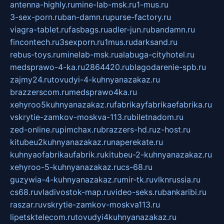
antenna-highly.ru
mine-lab-msk.ru
1-mus.ru
3-sex-porn.ru
ban-damn.ru
purse-factory.ru
viagra-tablet.ru
fasbags.ru
adler-jun.ru
bandamn.ru
fincontech.ru
3sexporn.ru
1mus.ru
darksand.ru
rebus-toys.ru
minelab-msk.ru
alabuga-cityhotel.ru
medsprawo-4-ka.ru
2864420.ru
blagodarenie-spb.ru
zajmy24.ru
tovudyi-4-kuhnyanazakaz.ru
brazzerscom.ru
medsprawo4ka.ru
xehyroo5kuhnyanazakaz.ru
fabrikayfabrikaefabrika.ru
vskrytie-zamkov-moskva-113.ru
biletnadom.ru
zed-online.ru
pimchax.ru
brazzers-hd.ru
z-host.ru
kitubeu2kuhnyanazakaz.ru
naperekate.ru
kuhnyaofabrikaufabrik.ru
kitubeu-2-kuhnyanazakaz.ru
xehyroo-5-kuhnyanazakaz.ru
cs-68.ru
guzywia-4-kuhnyanazakaz.ru
mir-tk.ru
vlknrussia.ru
cs68.ru
vladivostok-map.ru
video-seks.ru
bankaribi.ru
raszar.ru
vskrytie-zamkov-moskva113.ru
lipetsktelecom.ru
tovudyi4kuhnyanazakaz.ru