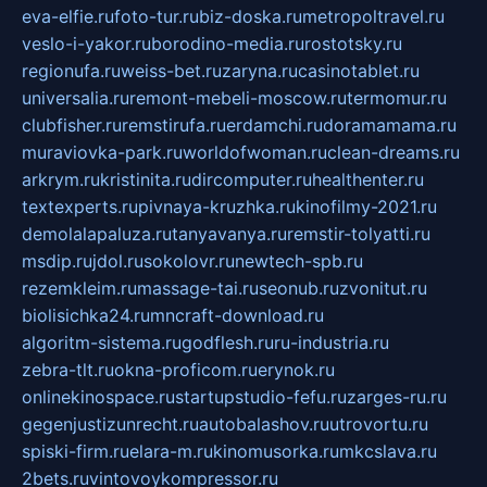
eva-elfie.ru
foto-tur.ru
biz-doska.ru
metropoltravel.ru
veslo-i-yakor.ru
borodino-media.ru
rostotsky.ru
regionufa.ru
weiss-bet.ru
zaryna.ru
casinotablet.ru
universalia.ru
remont-mebeli-moscow.ru
termomur.ru
clubfisher.ru
remstirufa.ru
erdamchi.ru
doramamama.ru
muraviovka-park.ru
worldofwoman.ru
clean-dreams.ru
arkrym.ru
kristinita.ru
dircomputer.ru
healthenter.ru
textexperts.ru
pivnaya-kruzhka.ru
kinofilmy-2021.ru
demolalapaluza.ru
tanyavanya.ru
remstir-tolyatti.ru
msdip.ru
jdol.ru
sokolovr.ru
newtech-spb.ru
rezemkleim.ru
massage-tai.ru
seonub.ru
zvonitut.ru
biolisichka24.ru
mncraft-download.ru
algoritm-sistema.ru
godflesh.ru
ru-industria.ru
zebra-tlt.ru
okna-proficom.ru
erynok.ru
onlinekinospace.ru
startupstudio-fefu.ru
zarges-ru.ru
gegenjustizunrecht.ru
autobalashov.ru
utrovortu.ru
spiski-firm.ru
elara-m.ru
kinomusorka.ru
mkcslava.ru
2bets.ru
vintovoykompressor.ru