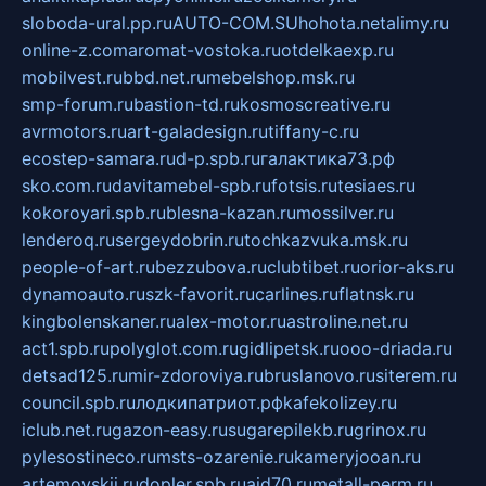
sloboda-ural.pp.ru
AUTO-COM.SU
hohota.net
alimy.ru
online-z.com
aromat-vostoka.ru
otdelkaexp.ru
mobilvest.ru
bbd.net.ru
mebelshop.msk.ru
smp-forum.ru
bastion-td.ru
kosmoscreative.ru
avrmotors.ru
art-galadesign.ru
tiffany-c.ru
ecostep-samara.ru
d-p.spb.ru
галактика73.рф
sko.com.ru
davitamebel-spb.ru
fotsis.ru
tesiaes.ru
kokoroyari.spb.ru
blesna-kazan.ru
mossilver.ru
lenderoq.ru
sergeydobrin.ru
tochkazvuka.msk.ru
people-of-art.ru
bezzubova.ru
clubtibet.ru
orior-aks.ru
dynamoauto.ru
szk-favorit.ru
carlines.ru
flatnsk.ru
kingbolenskaner.ru
alex-motor.ru
astroline.net.ru
act1.spb.ru
polyglot.com.ru
gidlipetsk.ru
ooo-driada.ru
detsad125.ru
mir-zdoroviya.ru
bruslanovo.ru
siterem.ru
council.spb.ru
лодкипатриот.рф
kafekolizey.ru
iclub.net.ru
gazon-easy.ru
sugarepilekb.ru
grinox.ru
pylesostineco.ru
msts-ozarenie.ru
kameryjooan.ru
artemovskij.ru
dopler.spb.ru
aid70.ru
metall-perm.ru