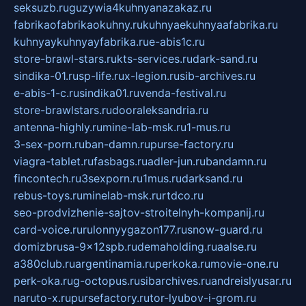
seksuzb.ru
guzywia4kuhnyanazakaz.ru
fabrikaofabrikaokuhny.ru
kuhnyaekuhnyaafabrika.ru
kuhnyaykuhnyayfabrika.ru
e-abis1c.ru
store-brawl-stars.ru
kts-services.ru
dark-sand.ru
sindika-01.ru
sp-life.ru
x-legion.ru
sib-archives.ru
e-abis-1-c.ru
sindika01.ru
venda-festival.ru
store-brawlstars.ru
dooraleksandria.ru
antenna-highly.ru
mine-lab-msk.ru
1-mus.ru
3-sex-porn.ru
ban-damn.ru
purse-factory.ru
viagra-tablet.ru
fasbags.ru
adler-jun.ru
bandamn.ru
fincontech.ru
3sexporn.ru
1mus.ru
darksand.ru
rebus-toys.ru
minelab-msk.ru
rtdco.ru
seo-prodvizhenie-sajtov-stroitelnyh-kompanij.ru
card-voice.ru
rulonnyygazon177.ru
snow-guard.ru
domizbrusa-9x12spb.ru
demaholding.ru
aalse.ru
a380club.ru
argentinamia.ru
perkoka.ru
movie-one.ru
perk-oka.ru
g-octopus.ru
sibarchives.ru
andreislyusar.ru
naruto-x.ru
pursefactory.ru
tor-lyubov-i-grom.ru