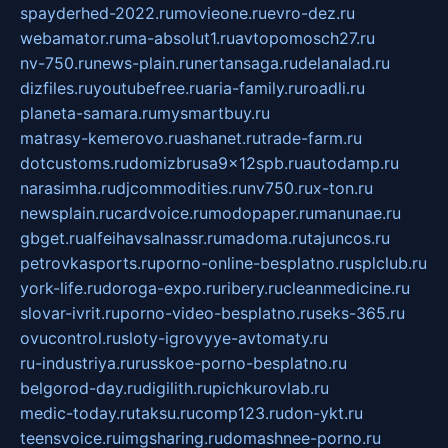
spayderhed-2022.ru
movieone.ru
evro-dez.ru
webamator.ru
ma-absolut1.ru
avtopomosch27.ru
nv-750.ru
news-plain.ru
nertansaga.ru
delanalad.ru
dizfiles.ru
youtubefree.ru
aria-family.ru
roadli.ru
planeta-samara.ru
mysmartbuy.ru
matrasy-kemerovo.ru
ashanet.ru
trade-farm.ru
dotcustoms.ru
domizbrusa9x12spb.ru
autodamp.ru
narasimha.ru
djcommodities.ru
nv750.ru
x-ton.ru
newsplain.ru
cardvoice.ru
modopaper.ru
manunae.ru
gbget.ru
alfeihavsalnassr.ru
madoma.ru
tajuncos.ru
petrovkasports.ru
porno-online-besplatno.ru
splclub.ru
york-life.ru
doroga-expo.ru
ribery.ru
cleanmedicine.ru
slovar-ivrit.ru
porno-video-besplatno.ru
seks-365.ru
ovucontrol.ru
sloty-igrovyye-avtomaty.ru
ru-industriya.ru
russkoe-porno-besplatno.ru
belgorod-day.ru
digilith.ru
pichkurovlab.ru
medic-today.ru
taksu.ru
comp123.ru
don-ykt.ru
teensvoice.ru
imgsharing.ru
domashnee-porno.ru