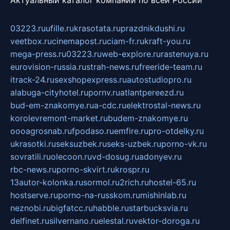
03223.ru
ufille.ru
krasotata.ru
prazdnikdushi.ru
veetbox.ru
cinemapost.ru
ciam-fr.ru
kraft-you.ru
mega-press.ru
03223.ru
web-explore.ru
rastenuya.ru
eurovision-russia.ru
strah-news.ru
freeride-team.ru
itrack-24.ru
sexshopexpress.ru
autostudiopro.ru
alabuga-cityhotel.ru
pornv.ru
atlantpereezd.ru
bud-em-znakomye.ru
a-cdc.ru
elektrostal-news.ru
korolevremont-market.ru
budem-znakomye.ru
oooagrosnab.ru
fpodaso.ru
emfire.ru
pro-otdelky.ru
ukrasotki.ru
seksuzbek.ru
seks-uzbek.ru
porno-vk.ru
sovratili.ru
olecoon.ru
vd-dosug.ru
adonyev.ru
rbc-news.ru
porno-skvirt.ru
krospr.ru
13autor-kolonka.ru
sormol.ru
2rich.ru
hostel-65.ru
hostserve.ru
porno-na-russkom.ru
mishinlab.ru
neznobi.ru
bigfatcc.ru
habble.ru
starbucksvia.ru
delfinet.ru
silvernano.ru
elestal.ru
vektor-doroga.ru