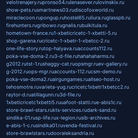
velotrenajery.ru
pronso54.ru
lenasever.ru
lovinskix.ru
show-pets.ru
smartnews03.ru
discofoxworld.ru
miraclecoon.ru
pongup.ru
hostel65.ru
liura.ru
glasspb.ru
firehunters.ru
gribowo.ru
gnalis.ru
bulkitula.ru
hometown-france.ru
1-xbeticricetc-1-xbetti-5.ru
shop-garena.ru
cricetc-1-xbetr-1-xbetcc-2.ru
one-life-story.ru
top-halyava.ru
accounts112.ru
poka-vse-doma-2.ru
3-d-file.ru
hahahaharms.ru
g2012.ru
tst-1.ru
shaggy-cat.ru
opsmgr.ru
ev-gallery.ru
g-2012.ru
ops-mgr.ru
accounts-112.ru
csm-demo.ru
poka-vse-doma2.ru
airgungames.ru
allseo-host.ru
tehosmotre.ru
varieta-yug.ru
cricetc1xbetr1xbetcc2.ru
raytor-d.ru
atillagunn.ru
3d-file.ru
1xbeticricetc1xbetti5.ru
uafoot-statti.ru
e-abis1c.ru
store-brawl-stars.ru
kts-services.ru
dark-sand.ru
sindika-01.ru
sp-life.ru
x-legion.ru
sib-archives.ru
e-abis-1-c.ru
sindika01.ru
venda-festival.ru
store-brawlstars.ru
dooraleksandria.ru